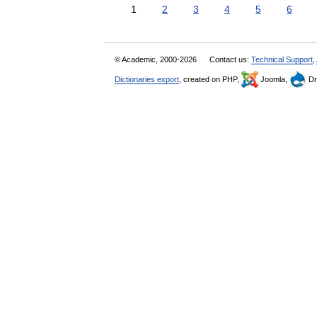
1
2
3
4
5
6
© Academic, 2000-2026
Contact us:
Technical Support
,
Dictionaries export
, created on PHP,
Joomla,
Dr