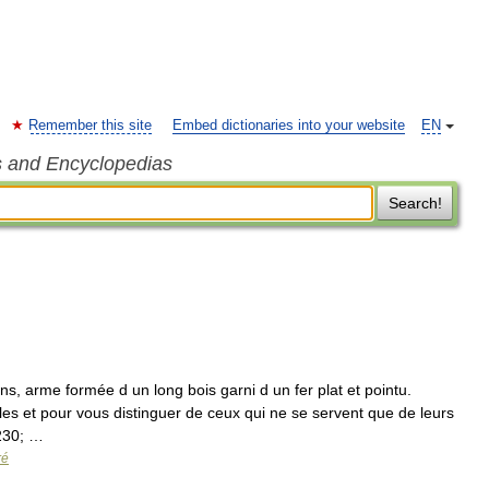
Remember this site
Embed dictionaries into your website
EN
s and Encyclopedias
Search!
ns, arme formée d un long bois garni d un fer plat et pointu.
s et pour vous distinguer de ceux qui ne se servent que de leurs
8230; …
ré