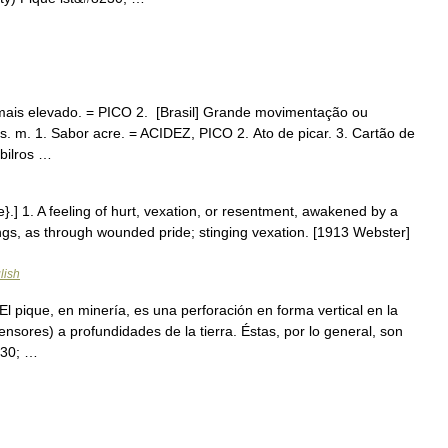
 mais elevado. = PICO 2. [Brasil] Grande movimentação ou
 s. m. 1. Sabor acre. = ACIDEZ, PICO 2. Ato de picar. 3. Cartão de
bilros …
ke}.] 1. A feeling of hurt, vexation, or resentment, awakened by a
feelings, as through wounded pride; stinging vexation. [1913 Webster]
lish
 pique, en minería, es una perforación en forma vertical en la
sores) a profundidades de la tierra. Éstas, por lo general, son
230; …