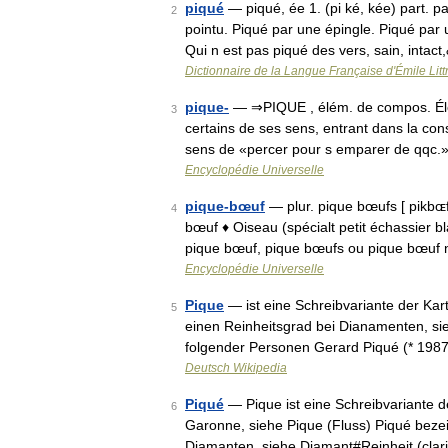
piqué
— piqué, ée 1. (pi ké, kée) part.
2
pointu. Piqué par une épingle. Piqué par
Qui n est pas piqué des vers, sain, intac
Dictionnaire de la Langue Française d'Émile Litt
pique-
— ⇒PIQUE , élém. de compos. Élém
3
certains de ses sens, entrant dans la con
sens de «percer pour s emparer de qqc.
Encyclopédie Universelle
pique-bœuf
— plur. pique bœufs [ pikbɶf
4
bœuf ♦ Oiseau (spécialt petit échassier b
pique bœuf, pique bœufs ou pique bœu
Encyclopédie Universelle
Pique
— ist eine Schreibvariante der Ka
5
einen Reinheitsgrad bei Dianamenten, sie
folgender Personen Gerard Piqué (* 198
Deutsch Wikipedia
Piqué
— Pique ist eine Schreibvariante d
6
Garonne, siehe Pique (Fluss) Piqué beze
Diamanten, siehe Diamant#Reinheit (clar