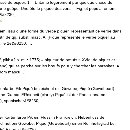
 passé de piquer. 1° Entamé légèrement par quelque chose de
 une guêpe. Une étoffe piquée des vers. Fig. et populairement.
t,&#8230; …
ré
. issu d une forme du verbe piquer, représentant ce verbe dans
str. de qq. subst. masc. A. [Pique représente le verbe piquer au
»; le 2e&#8230; …
, pikbø ] n. m. • 1775; « piqueur de bœufs » XVIe; de piquer et
lanc) qui se perche sur les bœufs pour y chercher les parasites. ●
f nom mascu …
rtenfarbe Pik Piqué bezeichnet ein Gewebe, Piqué (Gewebeart)
he Diamant#Reinheit (clarity) Piqué ist der Familienname
7), spanischer&#8230; …
er Kartenfarbe Pik ein Fluss in Frankreich, Nebenfluss der
ichnet ein Gewebe, Piqué (Gewebeart) einen Reinheitsgrad bei
ity) Piqué ist&#8230; …