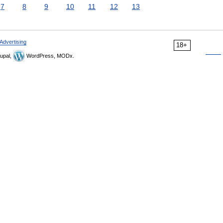
7
8
9
10
11
12
13
Advertising
18+
upal,
WordPress, MODx.