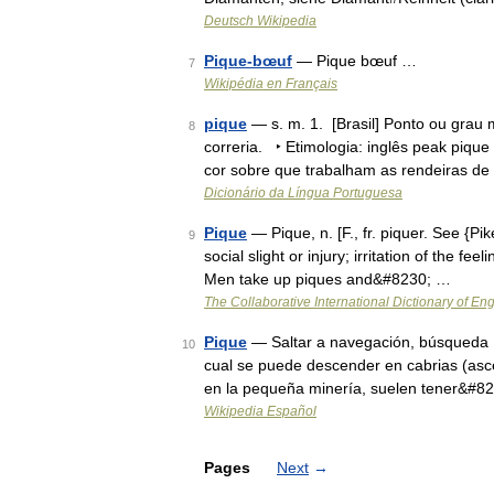
Deutsch Wikipedia
Pique-bœuf
— Pique bœuf …
7
Wikipédia en Français
pique
— s. m. 1. [Brasil] Ponto ou grau
8
correria. ‣ Etimologia: inglês peak pique
cor sobre que trabalham as rendeiras de 
Dicionário da Língua Portuguesa
Pique
— Pique, n. [F., fr. piquer. See {Pi
9
social slight or injury; irritation of the 
Men take up piques and&#8230; …
The Collaborative International Dictionary of Eng
Pique
— Saltar a navegación, búsqueda El
10
cual se puede descender en cabrias (ascen
en la pequeña minería, suelen tener&#8
Wikipedia Español
Pages
Next
→