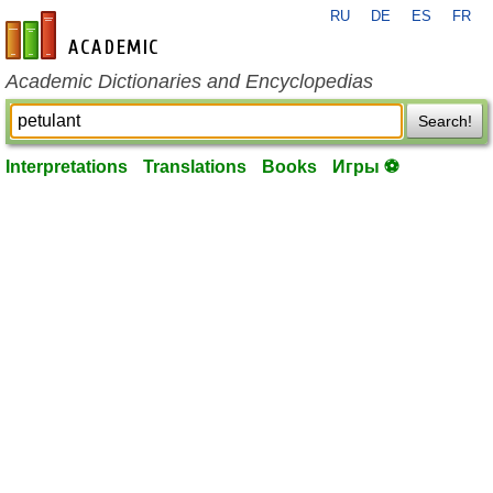
RU
DE
ES
FR
en-academic.com
Academic Dictionaries and Encyclopedias
Search!
Interpretations
Translations
Books
Игры ⚽