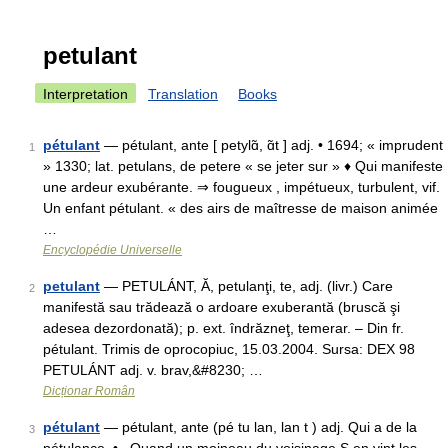
petulant
Interpretation
Translation
Books
pétulant
— pétulant, ante [ petylɑ̃, ɑ̃t ] adj. • 1694; « imprudent
1
» 1330; lat. petulans, de petere « se jeter sur » ♦ Qui manifeste
une ardeur exubérante. ⇒ fougueux , impétueux, turbulent, vif.
Un enfant pétulant. « des airs de maîtresse de maison animée
…
Encyclopédie Universelle
petulant
— PETULÁNT, Ă, petulanţi, te, adj. (livr.) Care
2
manifestă sau trădează o ardoare exuberantă (bruscă şi
adesea dezordonată); p. ext. îndrăzneţ, temerar. – Din fr.
pétulant. Trimis de oprocopiuc, 15.03.2004. Sursa: DEX 98
PETULÁNT adj. v. brav,&#8230; …
Dicționar Român
pétulant
— pétulant, ante (pé tu lan, lan t ) adj. Qui a de la
3