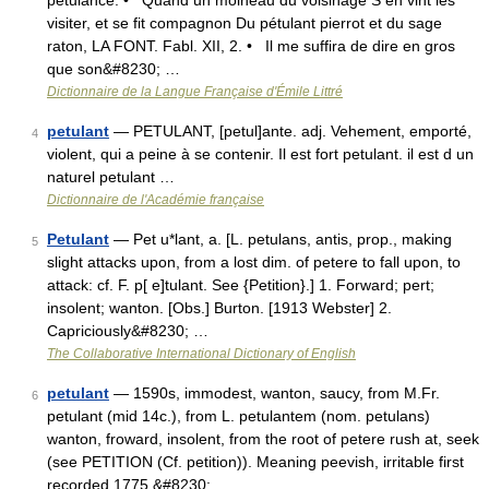
pétulance. • Quand un moineau du voisinage S en vint les
visiter, et se fit compagnon Du pétulant pierrot et du sage
raton, LA FONT. Fabl. XII, 2. • Il me suffira de dire en gros
que son&#8230; …
Dictionnaire de la Langue Française d'Émile Littré
petulant
— PETULANT, [petul]ante. adj. Vehement, emporté,
4
violent, qui a peine à se contenir. Il est fort petulant. il est d un
naturel petulant …
Dictionnaire de l'Académie française
Petulant
— Pet u*lant, a. [L. petulans, antis, prop., making
5
slight attacks upon, from a lost dim. of petere to fall upon, to
attack: cf. F. p[ e]tulant. See {Petition}.] 1. Forward; pert;
insolent; wanton. [Obs.] Burton. [1913 Webster] 2.
Capriciously&#8230; …
The Collaborative International Dictionary of English
petulant
— 1590s, immodest, wanton, saucy, from M.Fr.
6
petulant (mid 14c.), from L. petulantem (nom. petulans)
wanton, froward, insolent, from the root of petere rush at, seek
(see PETITION (Cf. petition)). Meaning peevish, irritable first
recorded 1775,&#8230; …