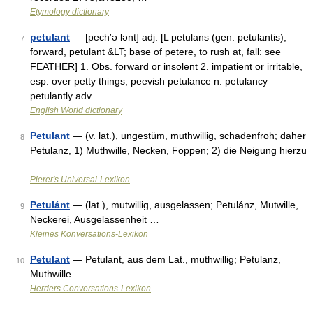
Etymology dictionary
petulant
— [pech′ə lənt] adj. [L petulans (gen. petulantis),
7
forward, petulant &LT; base of petere, to rush at, fall: see
FEATHER] 1. Obs. forward or insolent 2. impatient or irritable,
esp. over petty things; peevish petulance n. petulancy
petulantly adv …
English World dictionary
Petulant
— (v. lat.), ungestüm, muthwillig, schadenfroh; daher
8
Petulanz, 1) Muthwille, Necken, Foppen; 2) die Neigung hierzu
…
Pierer's Universal-Lexikon
Petulánt
— (lat.), mutwillig, ausgelassen; Petulánz, Mutwille,
9
Neckerei, Ausgelassenheit …
Kleines Konversations-Lexikon
Petulant
— Petulant, aus dem Lat., muthwillig; Petulanz,
10
Muthwille …
Herders Conversations-Lexikon