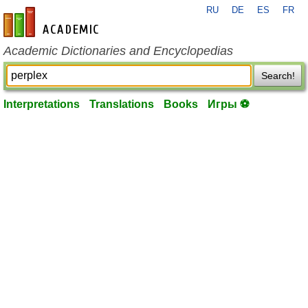
RU
DE
ES
FR
en-academic.com
Academic Dictionaries and Encyclopedias
Search!
Interpretations
Translations
Books
Игры ⚽