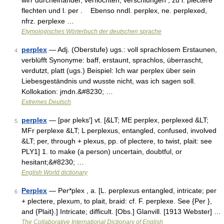
wirr durcheinander, verflochten, verschlungen , zu l. plectere
flechten und l. per . Ebenso nndl. perplex, ne. perplexed,
nfrz. perplexe …
Etymologisches Wörterbuch der deutschen sprache
perplex
— Adj. (Oberstufe) ugs.: voll sprachlosem Erstaunen,
4
verblüfft Synonyme: baff, erstaunt, sprachlos, überrascht,
verdutzt, platt (ugs.) Beispiel: Ich war perplex über sein
Liebesgeständnis und wusste nicht, was ich sagen soll.
Kollokation: jmdn.&#8230; …
Extremes Deutsch
perplex
— [pər pleks′] vt. [&LT; ME perplex, perplexed &LT;
5
MFr perplexe &LT; L perplexus, entangled, confused, involved
&LT; per, through + plexus, pp. of plectere, to twist, plait: see
PLY1] 1. to make (a person) uncertain, doubtful, or
hesitant;&#8230; …
English World dictionary
Perplex
— Per*plex , a. [L. perplexus entangled, intricate; per
6
+ plectere, plexum, to plait, braid: cf. F. perplexe. See {Per },
and {Plait}.] Intricate; difficult. [Obs.] Glanvill. [1913 Webster] …
The Collaborative International Dictionary of English