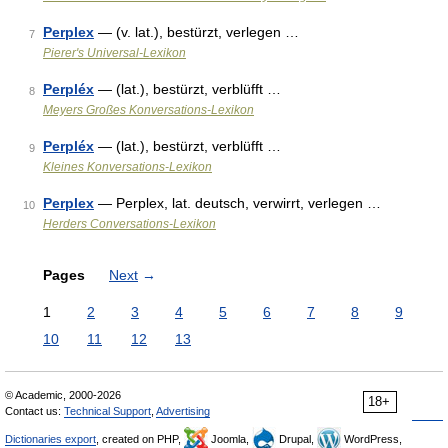
Perplex
— (v. lat.), bestürzt, verlegen …
7
Pierer's Universal-Lexikon
Perpléx
— (lat.), bestürzt, verblüfft …
8
Meyers Großes Konversations-Lexikon
Perpléx
— (lat.), bestürzt, verblüfft …
9
Kleines Konversations-Lexikon
Perplex
— Perplex, lat. deutsch, verwirrt, verlegen …
10
Herders Conversations-Lexikon
Pages
Next
→
1
2
3
4
5
6
7
8
9
10
11
12
13
© Academic, 2000-2026
18+
Contact us:
Technical Support
,
Advertising
Dictionaries export
, created on PHP,
Joomla,
Drupal,
WordPress,