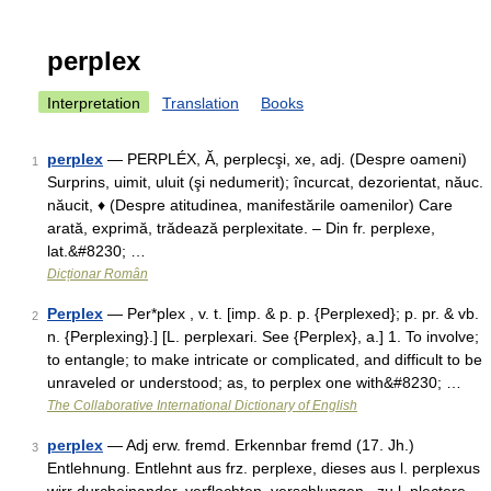
perplex
Interpretation
Translation
Books
perplex
— PERPLÉX, Ă, perplecşi, xe, adj. (Despre oameni)
1
Surprins, uimit, uluit (şi nedumerit); încurcat, dezorientat, năuc.
năucit, ♦ (Despre atitudinea, manifestările oamenilor) Care
arată, exprimă, trădează perplexitate. – Din fr. perplexe,
lat.&#8230; …
Dicționar Român
Perplex
— Per*plex , v. t. [imp. & p. p. {Perplexed}; p. pr. & vb.
2
n. {Perplexing}.] [L. perplexari. See {Perplex}, a.] 1. To involve;
to entangle; to make intricate or complicated, and difficult to be
unraveled or understood; as, to perplex one with&#8230; …
The Collaborative International Dictionary of English
perplex
— Adj erw. fremd. Erkennbar fremd (17. Jh.)
3
Entlehnung. Entlehnt aus frz. perplexe, dieses aus l. perplexus