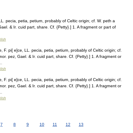
L. pecia, petia, petium, probably of Celtic origin; cf. W. peth a
 Gael. & Ir. cuid part, share. Cf. {Petty}.] 1. A fragment or part of
lish
F. pi[ e]ce, LL. pecia, petia, petium, probably of Celtic origin; cf.
rmor. pez, Gael. & Ir. cuid part, share. Cf. {Petty}.] 1. A fragment or
 …
lish
F. pi[ e]ce, LL. pecia, petia, petium, probably of Celtic origin; cf.
rmor. pez, Gael. & Ir. cuid part, share. Cf. {Petty}.] 1. A fragment or
 …
lish
7
8
9
10
11
12
13