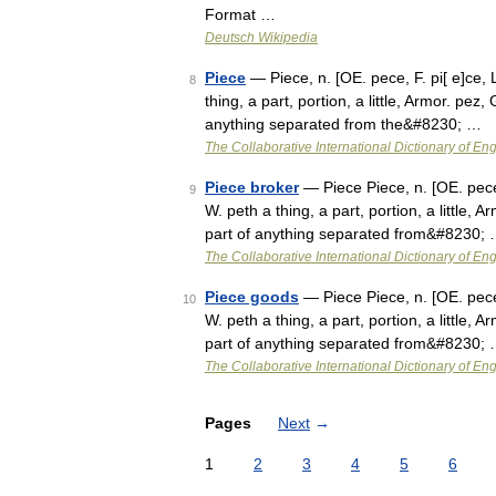
Format …
Deutsch Wikipedia
Piece
— Piece, n. [OE. pece, F. pi[ e]ce, L
8
thing, a part, portion, a little, Armor. pez,
anything separated from the&#8230; …
The Collaborative International Dictionary of Eng
Piece broker
— Piece Piece, n. [OE. pece, 
9
W. peth a thing, a part, portion, a little, A
part of anything separated from&#8230;
The Collaborative International Dictionary of Eng
Piece goods
— Piece Piece, n. [OE. pece, 
10
W. peth a thing, a part, portion, a little, A
part of anything separated from&#8230;
The Collaborative International Dictionary of Eng
Pages
Next
→
1
2
3
4
5
6