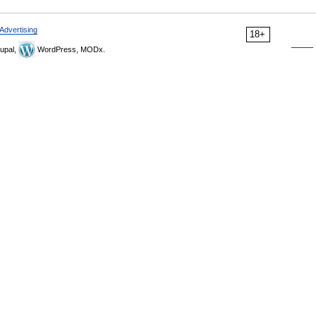
Advertising
18+
upal,
WordPress, MODx.