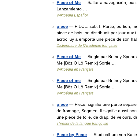
Piece of Me
— Saltar a navegación, búsq
2
Lanzamiento …
Wikipedia Español
piece
— PIECE. sub. f. Partie, portion, m
3
piece de bois. on distribuoit par jour aux
acroc luy a emporté une piece de son ha
Dictionnaire de l'Académie française
Piece of Me
— Single par Britney Spears 
4
Me [Böz O Lö Remix] Sortie …
Wikipédia en Français
Piece of me
— Single par Britney Spears 
5
Me [Böz O Lö Remix] Sortie …
Wikipédia en Français
piece
— Piece, signifie une partie separ
6
de fromage, Segmen. Il signifie aussi no
une piece de toile, de drap, de velours, 
Thresor de la langue françoyse
Piece by Piece
— Studioalbum von Katie
7