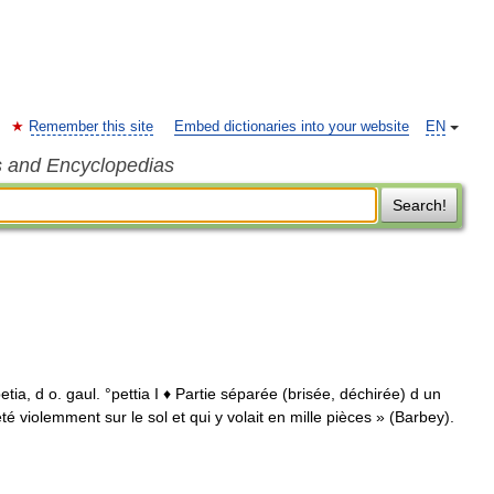
Remember this site
Embed dictionaries into your website
EN
s and Encyclopedias
Search!
petia, d o. gaul. °pettia I ♦ Partie séparée (brisée, déchirée) d un
té violemment sur le sol et qui y volait en mille pièces » (Barbey).