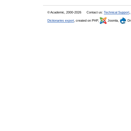
© Academic, 2000-2026
Contact us:
Technical Support
,
Dictionaries export
, created on PHP,
Joomla,
Dr