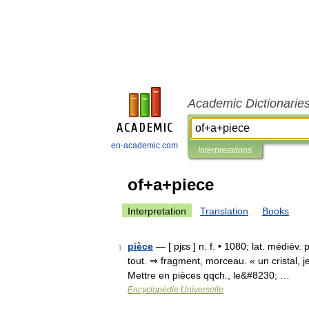
Academic Dictionarie
en-academic.com
Interpretations
of+a+piece
Interpretation
Translation
Books
pièce
— [ pjɛs ] n. f. • 1080; lat. médiév. 
1
tout. ⇒ fragment, morceau. « un cristal, je
Mettre en pièces qqch., le&#8230; …
Encyclopédie Universelle