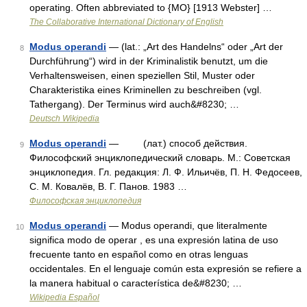
operating. Often abbreviated to {MO} [1913 Webster] …
The Collaborative International Dictionary of English
Modus operandi
— (lat.: „Art des Handelns“ oder „Art der
8
Durchführung“) wird in der Kriminalistik benutzt, um die
Verhaltensweisen, einen speziellen Stil, Muster oder
Charakteristika eines Kriminellen zu beschreiben (vgl.
Tathergang). Der Terminus wird auch&#8230; …
Deutsch Wikipedia
Modus operandi
— (лат.) способ действия.
9
Философский энциклопедический словарь. М.: Советская
энциклопедия. Гл. редакция: Л. Ф. Ильичёв, П. Н. Федосеев,
С. М. Ковалёв, В. Г. Панов. 1983 …
Философская энциклопедия
Modus operandi
— Modus operandi, que literalmente
10
significa modo de operar , es una expresión latina de uso
frecuente tanto en español como en otras lenguas
occidentales. En el lenguaje común esta expresión se refiere a
la manera habitual o característica de&#8230; …
Wikipedia Español