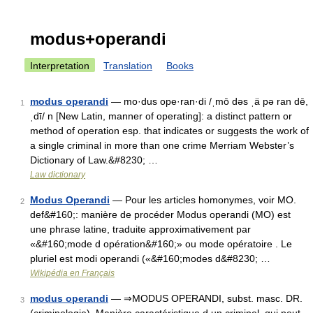
modus+operandi
Interpretation
Translation
Books
modus operandi
— mo·dus ope·ran·di /ˌmō dəs ˌä pə ran dē,
1
ˌdī/ n [New Latin, manner of operating]: a distinct pattern or
method of operation esp. that indicates or suggests the work of
a single criminal in more than one crime Merriam Webster’s
Dictionary of Law.&#8230; …
Law dictionary
Modus Operandi
— Pour les articles homonymes, voir MO.
2
def&#160;: manière de procéder Modus operandi (MO) est
une phrase latine, traduite approximativement par
«&#160;mode d opération&#160;» ou mode opératoire . Le
pluriel est modi operandi («&#160;modes d&#8230; …
Wikipédia en Français
modus operandi
— ⇒MODUS OPERANDI, subst. masc. DR.
3