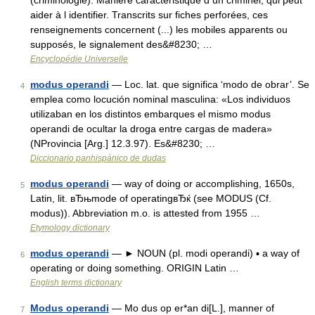
(criminologie). Manière caractéristique d un criminel, qui peut
aider à l identifier. Transcrits sur fiches perforées, ces
renseignements concernent (...) les mobiles apparents ou
supposés, le signalement des&#8230; …
Encyclopédie Universelle
modus operandi
— Loc. lat. que significa ‘modo de obrar’. Se
4
emplea como locución nominal masculina: «Los individuos
utilizaban en los distintos embarques el mismo modus
operandi de ocultar la droga entre cargas de madera»
(NProvincia [Arg.] 12.3.97). Es&#8230; …
Diccionario panhispánico de dudas
modus operandi
— way of doing or accomplishing, 1650s,
5
Latin, lit. вЂњmode of operatingвЂќ (see MODUS (Cf.
modus)). Abbreviation m.o. is attested from 1955 …
Etymology dictionary
modus operandi
— ► NOUN (pl. modi operandi) ▪ a way of
6
operating or doing something. ORIGIN Latin …
English terms dictionary
Modus operandi
— Mo dus op er*an di[L.], manner of
7