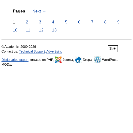
Pages
Next
→
1
2
3
4
5
6
7
8
9
10
11
12
13
© Academic, 2000-2026
18+
Contact us:
Technical Support
,
Advertising
Dictionaries export
, created on PHP,
Joomla,
Drupal,
WordPress,
MODx.