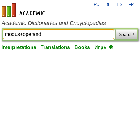
RU
DE
ES
FR
en-academic.com
Academic Dictionaries and Encyclopedias
Search!
Interpretations
Translations
Books
Игры ⚽