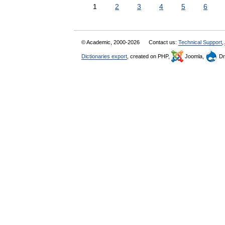
1
2
3
4
5
6
© Academic, 2000-2026
Contact us:
Technical Support
,
Dictionaries export
, created on PHP,
Joomla,
Dr