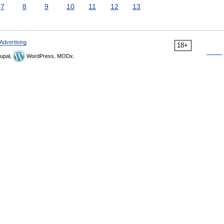
7
8
9
10
11
12
13
Advertising
18+
upal,
WordPress, MODx.