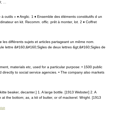
0; …
e à outils » ♦ Anglic. 1 ♦ Ensemble des éléments constitutifs d un
inateur en kit. Recomm. offic. prêt à monter, lot. 2 ♦ Coffret
les différents sujets et articles partageant un même nom.
le lettre &#160;&#160;Sigles de deux lettres &gt;&#160;Sigles de
ment, materials etc, used for a particular purpose: • 1500 public
 directly to social service agencies. • The company also markets
…
 kitte beaker, decanter.] 1. A large bottle. [1913 Webster] 2. A
 at the bottom; as, a kit of butter, or of mackerel. Wright. [1913
lish