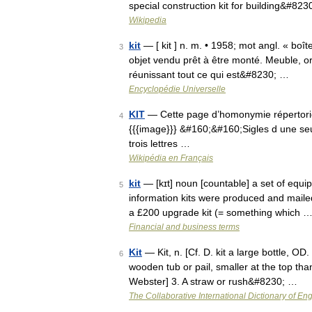
special construction kit for building&#823
Wikipedia
kit
— [ kit ] n. m. • 1958; mot angl. « boît
3
objet vendu prêt à être monté. Meuble, ord
réunissant tout ce qui est&#8230; …
Encyclopédie Universelle
KIT
— Cette page d’homonymie répertorie 
4
{{{image}}} &#160;&#160;Sigles d une seu
trois lettres …
Wikipédia en Français
kit
— [kɪt] noun [countable] a set of equip
5
information kits were produced and mailed
a £200 upgrade kit (= something which 
Financial and business terms
Kit
— Kit, n. [Cf. D. kit a large bottle, OD.
6
wooden tub or pail, smaller at the top than
Webster] 3. A straw or rush&#8230; …
The Collaborative International Dictionary of Eng