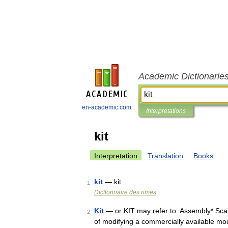
Academic Dictionarie
en-academic.com
Interpretations
kit
Interpretation
Translation
Books
kit
— kit …
1
Dictionnaire des rimes
Kit
— or KIT may refer to: Assembly* Scal
2
of modifying a commercially available mode