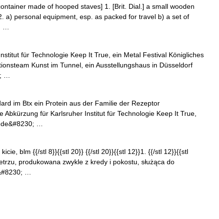
 container made of hooped staves] 1. [Brit. Dial.] a small wooden
. 2. a) personal equipment, esp. as packed for travel b) a set of
; …
nstitut für Technologie Keep It True, ein Metal Festival Königliches
tionsteam Kunst im Tunnel, ein Ausstellungshaus in Düsseldorf
0; …
ard im Btx ein Protein aus der Familie der Rezeptor
ne Abkürzung für Karlsruher Institut für Technologie Keep It True,
oor de&#8230; …
icie, blm {{/stl 8}}{{stl 20}} {{/stl 20}}{{stl 12}}1. {{/stl 12}}{{stl
etrzu, produkowana zwykle z kredy i pokostu, służąca do
&#8230; …