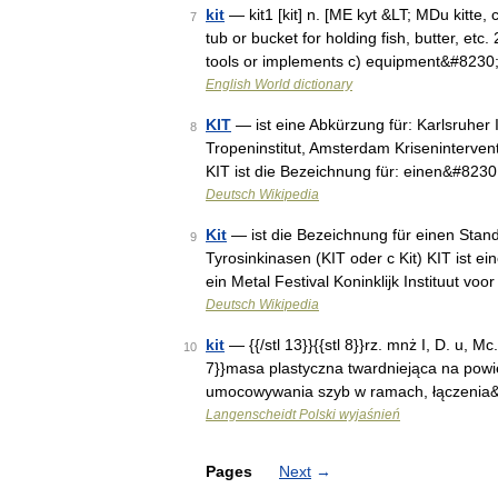
kit
— kit1 [kit] n. [ME kyt &LT; MDu kitte,
7
tub or bucket for holding fish, butter, etc
tools or implements c) equipment&#8230
English World dictionary
KIT
— ist eine Abkürzung für: Karlsruher I
8
Tropeninstitut, Amsterdam Kriseninterven
KIT ist die Bezeichnung für: einen&#823
Deutsch Wikipedia
Kit
— ist die Bezeichnung für einen Stand
9
Tyrosinkinasen (KIT oder c Kit) KIT ist ei
ein Metal Festival Koninklijk Instituut v
Deutsch Wikipedia
kit
— {{/stl 13}}{{stl 8}}rz. mnż I, D. u, Mc. k
10
7}}masa plastyczna twardniejąca na powi
umocowywania szyb w ramach, łączenia
Langenscheidt Polski wyjaśnień
Pages
Next
→