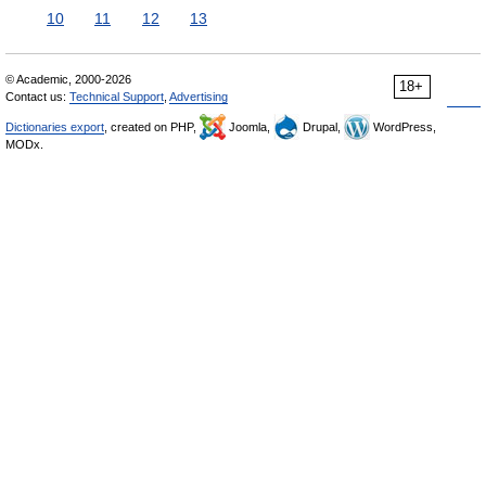
10
11
12
13
© Academic, 2000-2026
18+
Contact us:
Technical Support
,
Advertising
Dictionaries export
, created on PHP,
Joomla,
Drupal,
WordPress,
MODx.