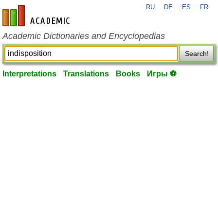
RU
DE
ES
FR
en-academic.com
Academic Dictionaries and Encyclopedias
Search!
Interpretations
Translations
Books
Игры ⚽