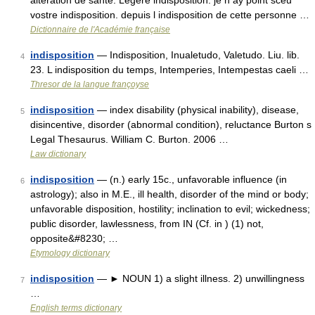
alteration de santé. Legere indisposition. je n ay point sceu
vostre indisposition. depuis l indisposition de cette personne …
Dictionnaire de l'Académie française
indisposition
— Indisposition, Inualetudo, Valetudo. Liu. lib.
4
23. L indisposition du temps, Intemperies, Intempestas caeli …
Thresor de la langue françoyse
indisposition
— index disability (physical inability), disease,
5
disincentive, disorder (abnormal condition), reluctance Burton s
Legal Thesaurus. William C. Burton. 2006 …
Law dictionary
indisposition
— (n.) early 15c., unfavorable influence (in
6
astrology); also in M.E., ill health, disorder of the mind or body;
unfavorable disposition, hostility; inclination to evil; wickedness;
public disorder, lawlessness, from IN (Cf. in ) (1) not,
opposite&#8230; …
Etymology dictionary
indisposition
— ► NOUN 1) a slight illness. 2) unwillingness
7
…
English terms dictionary