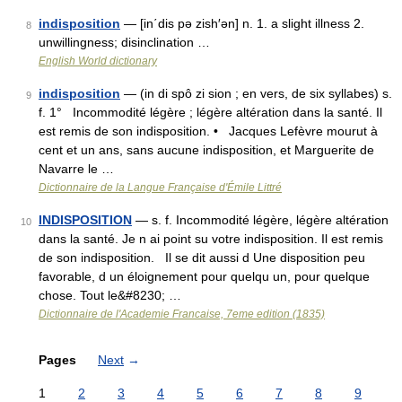
indisposition
— [in΄dis pə zish′ən] n. 1. a slight illness 2.
8
unwillingness; disinclination …
English World dictionary
indisposition
— (in di spô zi sion ; en vers, de six syllabes) s.
9
f. 1° Incommodité légère ; légère altération dans la santé. Il
est remis de son indisposition. • Jacques Lefèvre mourut à
cent et un ans, sans aucune indisposition, et Marguerite de
Navarre le …
Dictionnaire de la Langue Française d'Émile Littré
INDISPOSITION
— s. f. Incommodité légère, légère altération
10
dans la santé. Je n ai point su votre indisposition. Il est remis
de son indisposition. Il se dit aussi d Une disposition peu
favorable, d un éloignement pour quelqu un, pour quelque
chose. Tout le&#8230; …
Dictionnaire de l'Academie Francaise, 7eme edition (1835)
Pages
Next
→
1
2
3
4
5
6
7
8
9