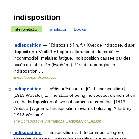
indisposition
Interpretation
Translation
Books
indisposition
— [ ɛ̃dispozisjɔ̃ ] n. f. • XVe; de indisposé, d apr.
1
disposition ♦ Vieilli 1 ♦ Légère altération de la santé. ⇒
incommodité, malaise; fatigue. Indisposition causée par des
excès de table. 2 ♦ (Euphém.) Période des règles. ●
indisposition …
Encyclopédie Universelle
Indisposition
— In*dis po*si tion, n. [Cf. F. indisposition.]
2
[1913 Webster] 1. The state of being indisposed; disinclination;
as, the indisposition of two substances to combine. [1913
Webster] A general indisposition towards believing. Atterbury.
[1913 Webster] …
The Collaborative International Dictionary of English
indisposition
— Indisposition. s. f. Incommodité legere,
3