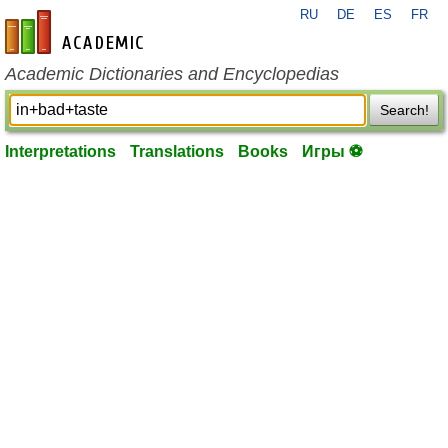
RU
DE
ES
FR
en-academic.com
Academic Dictionaries and Encyclopedias
Search!
Interpretations
Translations
Books
Игры ⚽