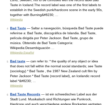
Lund, Sweden, not to be confused with the record label Bad
Taste in Iceland.The record label was one of the first labels to
establish in the Swedish punk/hardcore scene in the early 90s,
together with Burning&#8230; …
Wikipedia
Bad Taste
— Saltar a navegación, búsqueda Bad Taste puede
4
referirse a: Bad Taste, discográfica de Islandia. Bad Taste,
película dirigida por Peter Jackson. Bad Taste, grupo de
música. Obtenido de Bad Taste Categoría:
Wikipedia:Desambiguación …
Wikipedia Español
Bad taste
— can refer to: * the quality of any object or idea
5
that does not fall within the normal social standards; see Taste
(sociology) * Bad Taste , the 1987 New Zealand cult film by
Peter Jackson * Bad Taste (record label), an Icelandic record
label *&#8230; …
Wikipedia
Bad Taste Records
— ist ein schwedisches Label aus der
6
Stadt Lund. Musikalisch sind Richtungen wie Punkrock,
Hardcore und auch verschiedene andere Rockarten vertreten.