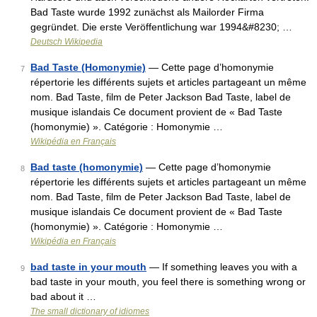
Bad Taste wurde 1992 zunächst als Mailorder Firma
gegründet. Die erste Veröffentlichung war 1994&#8230; …
Deutsch Wikipedia
Bad Taste (Homonymie)
— Cette page d’homonymie
7
répertorie les différents sujets et articles partageant un même
nom. Bad Taste, film de Peter Jackson Bad Taste, label de
musique islandais Ce document provient de « Bad Taste
(homonymie) ». Catégorie : Homonymie …
Wikipédia en Français
Bad taste (homonymie)
— Cette page d’homonymie
8
répertorie les différents sujets et articles partageant un même
nom. Bad Taste, film de Peter Jackson Bad Taste, label de
musique islandais Ce document provient de « Bad Taste
(homonymie) ». Catégorie : Homonymie …
Wikipédia en Français
bad taste in your mouth
— If something leaves you with a
9
bad taste in your mouth, you feel there is something wrong or
bad about it …
The small dictionary of idiomes