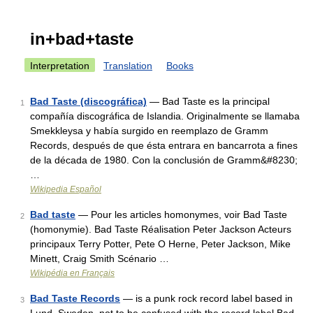
in+bad+taste
Interpretation
Translation
Books
Bad Taste (discográfica)
— Bad Taste es la principal
1
compañía discográfica de Islandia. Originalmente se llamaba
Smekkleysa y había surgido en reemplazo de Gramm
Records, después de que ésta entrara en bancarrota a fines
de la década de 1980. Con la conclusión de Gramm&#8230;
…
Wikipedia Español
Bad taste
— Pour les articles homonymes, voir Bad Taste
2
(homonymie). Bad Taste Réalisation Peter Jackson Acteurs
principaux Terry Potter, Pete O Herne, Peter Jackson, Mike
Minett, Craig Smith Scénario …
Wikipédia en Français
Bad Taste Records
— is a punk rock record label based in
3