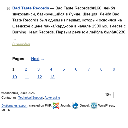
Bad Taste Records
— Bad Taste Records&#160; лейбл
10
звукозаписи, базируещийся в Лунде, Швеция. Лейбл Bad
Taste Records был одним из первых, который освоился на
шведскоё сцене панка/хардкора в начале 1990 ых, вместе с
Burning Heart Records. Первым релизом лейбла был&#8230;
…
Википедия
Pages
Next
→
1
2
3
4
5
6
7
8
9
10
11
12
13
© Academic, 2000-2026
18+
Contact us:
Technical Support
,
Advertising
Dictionaries export
, created on PHP,
Joomla,
Drupal,
WordPress,
MODx.