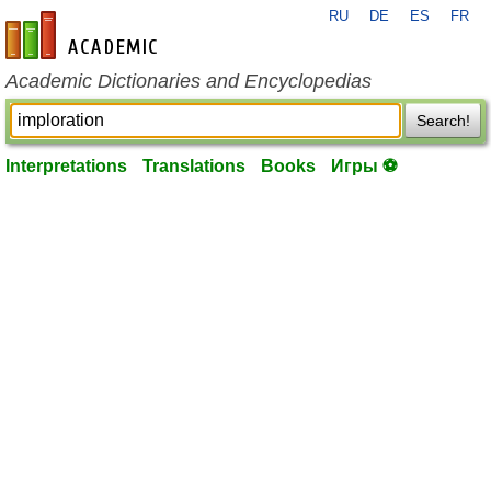
RU
DE
ES
FR
en-academic.com
Academic Dictionaries and Encyclopedias
Search!
Interpretations
Translations
Books
Игры ⚽