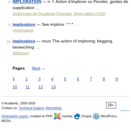
IMPLORATION
— n. f. Action d’implorer ou Paroles, gestes de
8
supplication …
Dictionnaire de l'Academie Francaise, 8eme edition (1935)
imploration
— See implore. * * * …
9
Universalium
imploration
— noun The action of imploring; begging,
10
beseeching …
Wiktionary
Pages
Next
→
1
2
3
4
5
6
7
8
9
10
11
12
13
© Academic, 2000-2026
18+
Contact us:
Technical Support
,
Advertising
Dictionaries export
, created on PHP,
Joomla,
Drupal,
WordPress,
MODx.