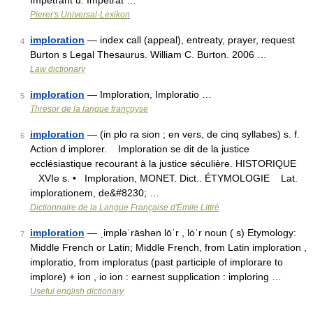
Impetrant u. Impetrat …
Pierer's Universal-Lexikon
imploration
— index call (appeal), entreaty, prayer, request
4
Burton s Legal Thesaurus. William C. Burton. 2006 …
Law dictionary
imploration
— Imploration, Imploratio …
5
Thresor de la langue françoyse
imploration
— (in plo ra sion ; en vers, de cinq syllabes) s. f.
6
Action d implorer. Imploration se dit de la justice
ecclésiastique recourant à la justice séculière. HISTORIQUE
XVIe s. • Imploration, MONET. Dict.. ÉTYMOLOGIE Lat.
implorationem, de&#8230; …
Dictionnaire de la Langue Française d'Émile Littré
imploration
— ˌimpləˈrāshən lōˈr , lȯˈr noun ( s) Etymology:
7
Middle French or Latin; Middle French, from Latin imploration ,
imploratio, from imploratus (past participle of implorare to
implore) + ion , io ion : earnest supplication : imploring …
Useful english dictionary