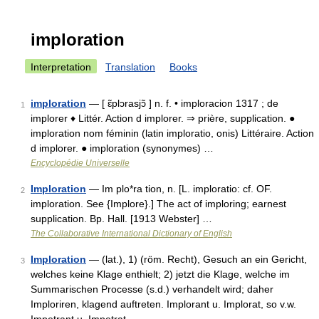
imploration
Interpretation
Translation
Books
imploration
— [ ɛ̃plɔrasjɔ̃ ] n. f. • imploracion 1317 ; de
1
implorer ♦ Littér. Action d implorer. ⇒ prière, supplication. ●
imploration nom féminin (latin imploratio, onis) Littéraire. Action
d implorer. ● imploration (synonymes) …
Encyclopédie Universelle
Imploration
— Im plo*ra tion, n. [L. imploratio: cf. OF.
2
imploration. See {Implore}.] The act of imploring; earnest
supplication. Bp. Hall. [1913 Webster] …
The Collaborative International Dictionary of English
Imploration
— (lat.), 1) (röm. Recht), Gesuch an ein Gericht,
3
welches keine Klage enthielt; 2) jetzt die Klage, welche im
Summarischen Processe (s.d.) verhandelt wird; daher
Imploriren, klagend auftreten. Implorant u. Implorat, so v.w.