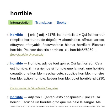
horrible
Interpretation
Translation
Books
horrible
— [ ɔribl ] adj. • 1175; lat. horribilis 1 ♦ Qui fait horreur,
1
remplit d horreur ou de dégoût. ⇒ abominable, affreux, atroce,
effrayant, effroyable, épouvantable, hideux, horrifiant. Blessure
horrible. Pousser des cris horribles. « L horrible&#8230; …
Encyclopédie Universelle
horrible
— Horrible. adj. de tout genre. Qui fait horreur. Cela
2
est horrible. il n y a rien de si horrible que la mort. une horrible
cruauté. une horrible meschanceté. supplice horrible. monstre
horrible. action horrible. laideur horrible. objet horrible.&#8230;
…
Dictionnaire de l'Académie française
horrible
— adjetivo 1. (antepuesto / pospuesto) Que causa
3
horror: Escuché un horrible grito que me heló la sangre. Me