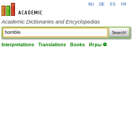
RU
DE
ES
FR
en-academic.com
Academic Dictionaries and Encyclopedias
Search!
Interpretations
Translations
Books
Игры ⚽