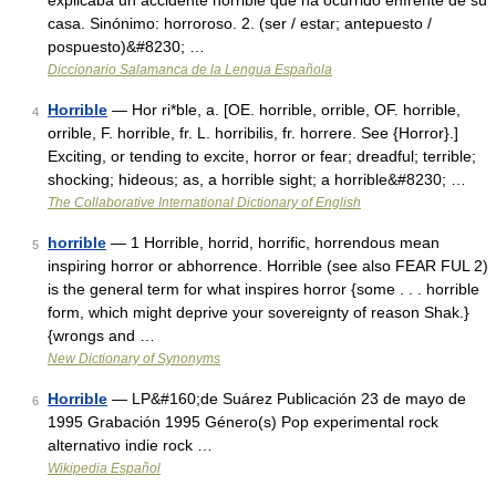
explicaba un accidente horrible que ha ocurrido enfrente de su
casa. Sinónimo: horroroso. 2. (ser / estar; antepuesto /
pospuesto)&#8230; …
Diccionario Salamanca de la Lengua Española
Horrible
— Hor ri*ble, a. [OE. horrible, orrible, OF. horrible,
4
orrible, F. horrible, fr. L. horribilis, fr. horrere. See {Horror}.]
Exciting, or tending to excite, horror or fear; dreadful; terrible;
shocking; hideous; as, a horrible sight; a horrible&#8230; …
The Collaborative International Dictionary of English
horrible
— 1 Horrible, horrid, horrific, horrendous mean
5
inspiring horror or abhorrence. Horrible (see also FEAR FUL 2)
is the general term for what inspires horror {some . . . horrible
form, which might deprive your sovereignty of reason Shak.}
{wrongs and …
New Dictionary of Synonyms
Horrible
— LP&#160;de Suárez Publicación 23 de mayo de
6
1995 Grabación 1995 Género(s) Pop experimental rock
alternativo indie rock …
Wikipedia Español