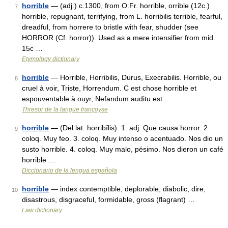
horrible
— (adj.) c.1300, from O.Fr. horrible, orrible (12c.)
7
horrible, repugnant, terrifying, from L. horribilis terrible, fearful,
dreadful, from horrere to bristle with fear, shudder (see
HORROR (Cf. horror)). Used as a mere intensifier from mid
15c …
Etymology dictionary
horrible
— Horrible, Horribilis, Durus, Execrabilis. Horrible, ou
8
cruel à voir, Triste, Horrendum. C est chose horrible et
espouventable à ouyr, Nefandum auditu est …
Thresor de la langue françoyse
horrible
— (Del lat. horribĭlis). 1. adj. Que causa horror. 2.
9
coloq. Muy feo. 3. coloq. Muy intenso o acentuado. Nos dio un
susto horrible. 4. coloq. Muy malo, pésimo. Nos dieron un café
horrible …
Diccionario de la lengua española
horrible
— index contemptible, deplorable, diabolic, dire,
10
disastrous, disgraceful, formidable, gross (flagrant) …
Law dictionary