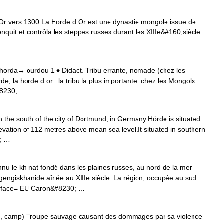
 Or vers 1300 La Horde d Or est une dynastie mongole issue de
conquit et contrôla les steppes russes durant les XIIIe&#160;siècle
a, horda→ ourdou 1 ♦ Didact. Tribu errante, nomade (chez les
de, la horde d or : la tribu la plus importante, chez les Mongols.
&#8230; …
 in the south of the city of Dortmund, in Germany.Hörde is situated
levation of 112 metres above mean sea level.It situated in southern
0; …
u le kh nat fondé dans les plaines russes, au nord de la mer
 gengiskhanide aînée au XIIIe siècle. La région, occupée au sud
p face= EU Caron&#8230; …
u, camp) Troupe sauvage causant des dommages par sa violence