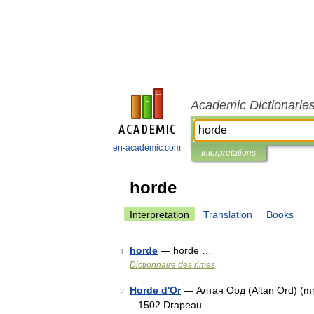
Academic Dictionarie
en-academic.com
Interpretations
horde
Interpretation
Translation
Books
horde
— horde …
1
Dictionnaire des rimes
Horde d'Or
— Алтан Орд (Altan Ord) (mn)
2
– 1502 Drapeau …