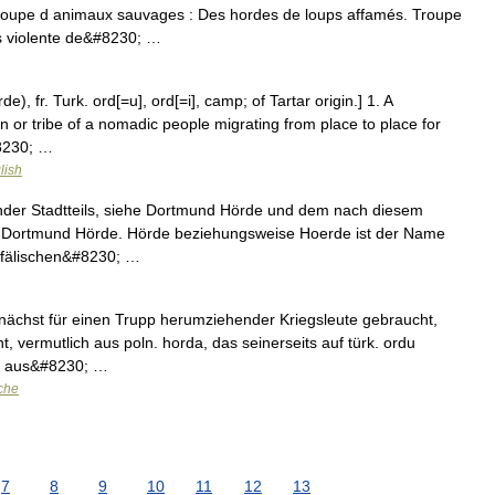
roupe d animaux sauvages : Des hordes de loups affamés. Troupe
ns violente de&#8230; …
e), fr. Turk. ord[=u], ord[=i], camp; of Tartar origin.] 1. A
n or tribe of a nomadic people migrating from place to place for
#8230; …
lish
der Stadtteils, siehe Dortmund Hörde und dem nach diesem
rk Dortmund Hörde. Hörde beziehungsweise Hoerde ist der Name
fälischen&#8230; …
unächst für einen Trupp herumziehender Kriegsleute gebraucht,
nt, vermutlich aus poln. horda, das seinerseits auf türk. ordu
es aus&#8230; …
che
7
8
9
10
11
12
13