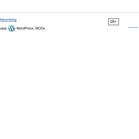
Advertising
18+
upal,
WordPress, MODx.