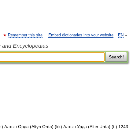
Remember this site
Embed dictionaries into your website
EN
s and Encyclopedias
Search!
 Алтын Орда (Altyn Orda) (kk) Алтын Урда (Altın Urda) (tt) 1243