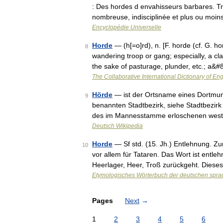
: Des hordes d envahisseurs barbares. T
nombreuse, indisciplinée et plus ou moi
Encyclopédie Universelle
Horde
— (h[=o]rd), n. [F. horde (cf. G. hord
8
wandering troop or gang; especially, a cla
the sake of pasturage, plunder, etc.; a&
The Collaborative International Dictionary of Eng
Hörde
— ist der Ortsname eines Dortmun
9
benannten Stadtbezirk, siehe Stadtbezi
des im Mannesstamme erloschenen west
Deutsch Wikipedia
Horde
— Sf std. (15. Jh.) Entlehnung. Z
10
vor allem für Tataren. Das Wort ist entleh
Heerlager, Heer, Troß zurückgeht. Dies
Etymologisches Wörterbuch der deutschen spra
Pages
Next
→
1
2
3
4
5
6