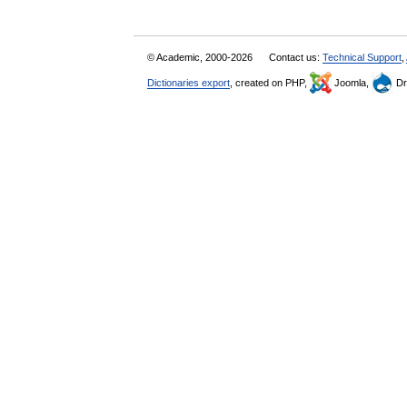
© Academic, 2000-2026
Contact us:
Technical Support
,
Dictionaries export
, created on PHP,
Joomla,
Dr