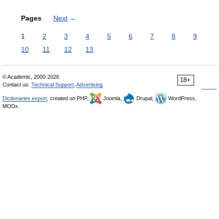
Pages
Next
→
1
2
3
4
5
6
7
8
9
10
11
12
13
© Academic, 2000-2026
18+
Contact us:
Technical Support
,
Advertising
Dictionaries export
, created on PHP,
Joomla,
Drupal,
WordPress,
MODx.