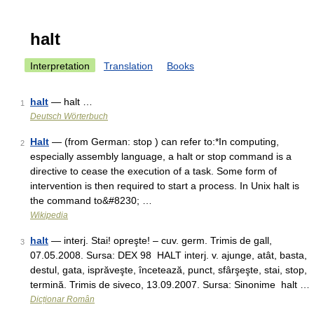
halt
Interpretation
Translation
Books
halt
— halt …
1
Deutsch Wörterbuch
Halt
— (from German: stop ) can refer to:*In computing,
2
especially assembly language, a halt or stop command is a
directive to cease the execution of a task. Some form of
intervention is then required to start a process. In Unix halt is
the command to&#8230; …
Wikipedia
halt
— interj. Stai! opreşte! – cuv. germ. Trimis de gall,
3
07.05.2008. Sursa: DEX 98 HALT interj. v. ajunge, atât, basta,
destul, gata, isprăveşte, încetează, punct, sfârşeşte, stai, stop,
termină. Trimis de siveco, 13.09.2007. Sursa: Sinonime halt …
Dicționar Român