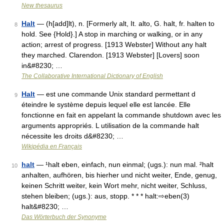
New thesaurus
Halt
— (h[add]lt), n. [Formerly alt, It. alto, G. halt, fr. halten to
8
hold. See {Hold}.] A stop in marching or walking, or in any
action; arrest of progress. [1913 Webster] Without any halt
they marched. Clarendon. [1913 Webster] [Lovers] soon
in&#8230; …
The Collaborative International Dictionary of English
Halt
— est une commande Unix standard permettant d
9
éteindre le système depuis lequel elle est lancée. Elle
fonctionne en fait en appelant la commande shutdown avec les
arguments appropriés. L utilisation de la commande halt
nécessite les droits d&#8230; …
Wikipédia en Français
halt
— ¹halt eben, einfach, nun einmal; (ugs.): nun mal. ²halt
10
anhalten, aufhören, bis hierher und nicht weiter, Ende, genug,
keinen Schritt weiter, kein Wort mehr, nicht weiter, Schluss,
stehen bleiben; (ugs.): aus, stopp. * * * halt:⇨eben(3)
halt&#8230; …
Das Wörterbuch der Synonyme