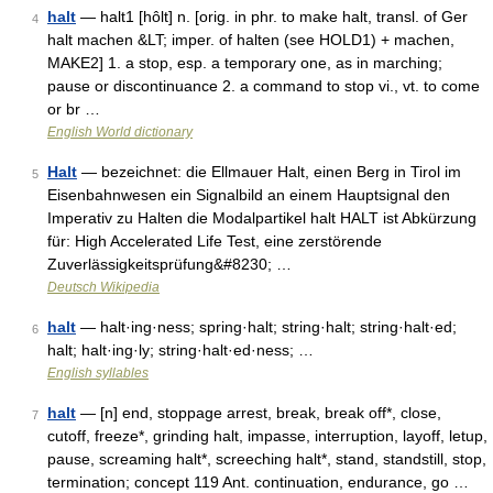
halt
— halt1 [hôlt] n. [orig. in phr. to make halt, transl. of Ger
4
halt machen &LT; imper. of halten (see HOLD1) + machen,
MAKE2] 1. a stop, esp. a temporary one, as in marching;
pause or discontinuance 2. a command to stop vi., vt. to come
or br …
English World dictionary
Halt
— bezeichnet: die Ellmauer Halt, einen Berg in Tirol im
5
Eisenbahnwesen ein Signalbild an einem Hauptsignal den
Imperativ zu Halten die Modalpartikel halt HALT ist Abkürzung
für: High Accelerated Life Test, eine zerstörende
Zuverlässigkeitsprüfung&#8230; …
Deutsch Wikipedia
halt
— halt·ing·ness; spring·halt; string·halt; string·halt·ed;
6
halt; halt·ing·ly; string·halt·ed·ness; …
English syllables
halt
— [n] end, stoppage arrest, break, break off*, close,
7
cutoff, freeze*, grinding halt, impasse, interruption, layoff, letup,
pause, screaming halt*, screeching halt*, stand, standstill, stop,
termination; concept 119 Ant. continuation, endurance, go …