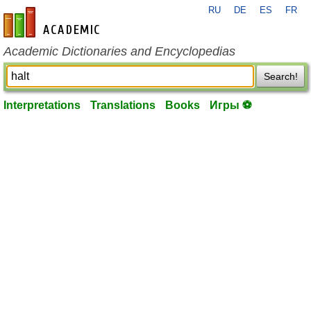
RU
DE
ES
FR
en-academic.com
Academic Dictionaries and Encyclopedias
Search!
Interpretations
Translations
Books
Игры ⚽