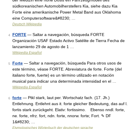
der Medizin eine hohe Dosis ein Fahrzeugmodell des
südkoreanischen Automobilherstellers Kia, siehe dazu Kia
Forte eine amerikanische Power Metal Band aus Oklahoma
eine Computersoftware&#8230; …
Deutsch Wikipedia
FORTE
— Saltar a navegación, búsqueda FORTE
4
Organización USAF Estado Activo Satélite de Tierra Fecha de
lanzamiento 29 de agosto de 1 …
Wikipedia Español
Forte
— Saltar a navegación, búsqueda Para otros usos de
5
este término, véase FORTE. Abreviatura de forte. Forte (del
italiano forte, fuerte) es un término utilizado en notación
musical para indicar una determinada intensidad en el …
Wikipedia Español
forte
— Ptkl stark, laut per. Wortschatz fach. (17. Jh.)
6
Entlehnung. Entlehnt aus it. forte gleicher Bedeutung, das auf l.
fortis stark zurückgeht. Elativ: fortissimo. Ebenso nndl. forte,
ne. forte, nfrz. fort, ndn. forte, nnorw. forte; Fort. ✎ DF
1&#8230; …
Etymologisches Wörterbuch der deutschen sprache