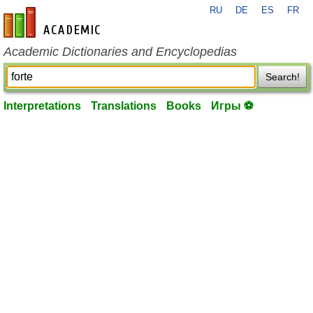
RU
DE
ES
FR
en-academic.com
Academic Dictionaries and Encyclopedias
Search!
Interpretations
Translations
Books
Игры ⚽