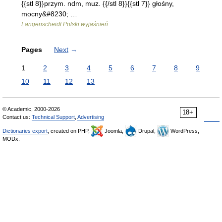
{{stl 8}}przym. ndm, muz. {{/stl 8}}{{stl 7}} głośny,
mocny&#8230; …
Langenscheidt Polski wyjaśnień
Pages
Next
→
1
2
3
4
5
6
7
8
9
10
11
12
13
© Academic, 2000-2026
18+
Contact us:
Technical Support
,
Advertising
Dictionaries export
, created on PHP,
Joomla,
Drupal,
WordPress,
MODx.