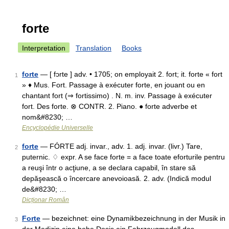
forte
Interpretation
Translation
Books
forte
— [ fɔrte ] adv. • 1705; on employait 2. fort; it. forte « fort
1
» ♦ Mus. Fort. Passage à exécuter forte, en jouant ou en
chantant fort (⇒ fortissimo) . N. m. inv. Passage à exécuter
fort. Des forte. ⊗ CONTR. 2. Piano. ● forte adverbe et
nom&#8230; …
Encyclopédie Universelle
forte
— FÓRTE adj. invar., adv. 1. adj. invar. (livr.) Tare,
2
puternic. ♢ expr. A se face forte = a face toate eforturile pentru
a reuşi într o acţiune, a se declara capabil, în stare să
depăşească o încercare anevoioasă. 2. adv. (Indică modul
de&#8230; …
Dicționar Român
Forte
— bezeichnet: eine Dynamikbezeichnung in der Musik in
3