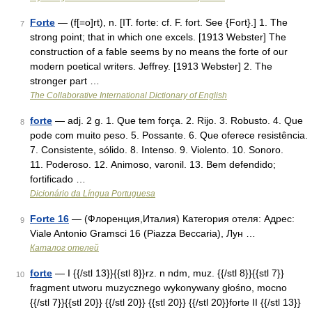
Forte
— (f[=o]rt), n. [IT. forte: cf. F. fort. See {Fort}.] 1. The
7
strong point; that in which one excels. [1913 Webster] The
construction of a fable seems by no means the forte of our
modern poetical writers. Jeffrey. [1913 Webster] 2. The
stronger part …
The Collaborative International Dictionary of English
forte
— adj. 2 g. 1. Que tem força. 2. Rijo. 3. Robusto. 4. Que
8
pode com muito peso. 5. Possante. 6. Que oferece resistência.
7. Consistente, sólido. 8. Intenso. 9. Violento. 10. Sonoro.
11. Poderoso. 12. Animoso, varonil. 13. Bem defendido;
fortificado …
Dicionário da Língua Portuguesa
Forte 16
— (Флоренция,Италия) Категория отеля: Адрес:
9
Viale Antonio Gramsci 16 (Piazza Beccaria), Лун …
Каталог отелей
forte
— I {{/stl 13}}{{stl 8}}rz. n ndm, muz. {{/stl 8}}{{stl 7}}
10
fragment utworu muzycznego wykonywany głośno, mocno
{{/stl 7}}{{stl 20}} {{/stl 20}} {{stl 20}} {{/stl 20}}forte II {{/stl 13}}