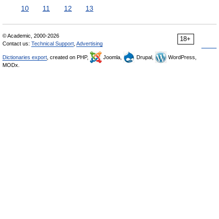
10
11
12
13
© Academic, 2000-2026
18+
Contact us:
Technical Support
,
Advertising
Dictionaries export
, created on PHP,
Joomla,
Drupal,
WordPress,
MODx.