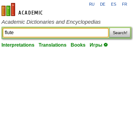
RU
DE
ES
FR
en-academic.com
Academic Dictionaries and Encyclopedias
Search!
Interpretations
Translations
Books
Игры ⚽