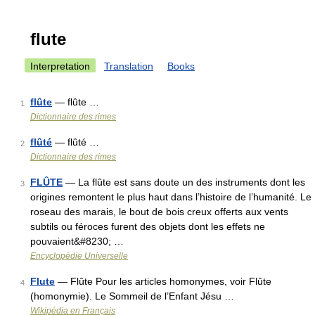
flute
Interpretation
Translation
Books
flûte
— flûte …
1
Dictionnaire des rimes
flûté
— flûté …
2
Dictionnaire des rimes
FLÛTE
— La flûte est sans doute un des instruments dont les
3
origines remontent le plus haut dans l’histoire de l’humanité. Le
roseau des marais, le bout de bois creux offerts aux vents
subtils ou féroces furent des objets dont les effets ne
pouvaient&#8230; …
Encyclopédie Universelle
Flute
— Flûte Pour les articles homonymes, voir Flûte
4
(homonymie). Le Sommeil de l’Enfant Jésu …
Wikipédia en Français