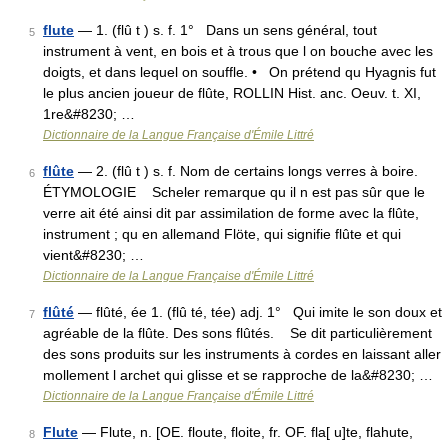
flute
— 1. (flû t ) s. f. 1° Dans un sens général, tout
5
instrument à vent, en bois et à trous que l on bouche avec les
doigts, et dans lequel on souffle. • On prétend qu Hyagnis fut
le plus ancien joueur de flûte, ROLLIN Hist. anc. Oeuv. t. XI,
1re&#8230; …
Dictionnaire de la Langue Française d'Émile Littré
flûte
— 2. (flû t ) s. f. Nom de certains longs verres à boire.
6
ÉTYMOLOGIE Scheler remarque qu il n est pas sûr que le
verre ait été ainsi dit par assimilation de forme avec la flûte,
instrument ; qu en allemand Flöte, qui signifie flûte et qui
vient&#8230; …
Dictionnaire de la Langue Française d'Émile Littré
flûté
— flûté, ée 1. (flû té, tée) adj. 1° Qui imite le son doux et
7
agréable de la flûte. Des sons flûtés. Se dit particulièrement
des sons produits sur les instruments à cordes en laissant aller
mollement l archet qui glisse et se rapproche de la&#8230; …
Dictionnaire de la Langue Française d'Émile Littré
Flute
— Flute, n. [OE. floute, floite, fr. OF. fla[ u]te, flahute,
8