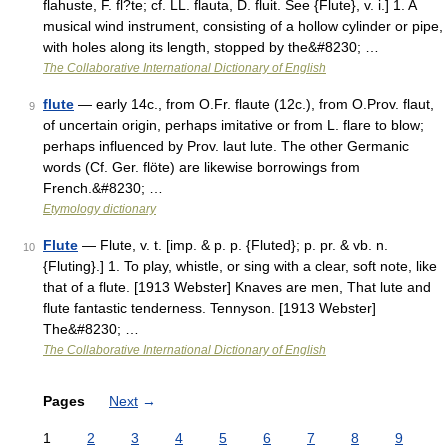
flahuste, F. fl?te; cf. LL. flauta, D. fluit. See {Flute}, v. i.] 1. A
musical wind instrument, consisting of a hollow cylinder or pipe,
with holes along its length, stopped by the&#8230; …
The Collaborative International Dictionary of English
flute
— early 14c., from O.Fr. flaute (12c.), from O.Prov. flaut,
9
of uncertain origin, perhaps imitative or from L. flare to blow;
perhaps influenced by Prov. laut lute. The other Germanic
words (Cf. Ger. flöte) are likewise borrowings from
French.&#8230; …
Etymology dictionary
Flute
— Flute, v. t. [imp. & p. p. {Fluted}; p. pr. & vb. n.
10
{Fluting}.] 1. To play, whistle, or sing with a clear, soft note, like
that of a flute. [1913 Webster] Knaves are men, That lute and
flute fantastic tenderness. Tennyson. [1913 Webster]
The&#8230; …
The Collaborative International Dictionary of English
Pages
Next
→
1
2
3
4
5
6
7
8
9