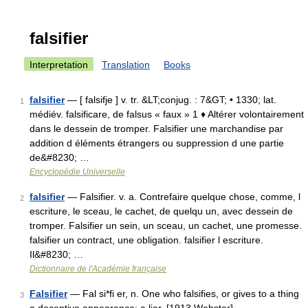
falsifier
Interpretation
Translation
Books
falsifier
— [ falsifje ] v. tr. &LT;conjug. : 7&GT; • 1330; lat.
1
médiév. falsificare, de falsus « faux » 1 ♦ Altérer volontairement
dans le dessein de tromper. Falsifier une marchandise par
addition d éléments étrangers ou suppression d une partie
de&#8230; …
Encyclopédie Universelle
falsifier
— Falsifier. v. a. Contrefaire quelque chose, comme, l
2
escriture, le sceau, le cachet, de quelqu un, avec dessein de
tromper. Falsifier un sein, un sceau, un cachet, une promesse.
falsifier un contract, une obligation. falsifier l escriture.
Il&#8230; …
Dictionnaire de l'Académie française
Falsifier
— Fal si*fi er, n. One who falsifies, or gives to a thing
3