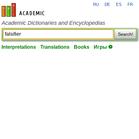
RU
DE
ES
FR
en-academic.com
Academic Dictionaries and Encyclopedias
Search!
Interpretations
Translations
Books
Игры ⚽