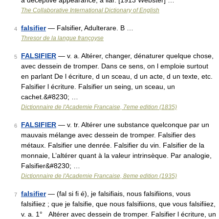
a deceptive appearance; a liar. [1913 Webster] …
The Collaborative International Dictionary of English
falsifier
— Falsifier, Adulterare. B …
4
Thresor de la langue françoyse
FALSIFIER
— v. a. Altérer, changer, dénaturer quelque chose,
5
avec dessein de tromper. Dans ce sens, on l emploie surtout
en parlant De l écriture, d un sceau, d un acte, d un texte, etc.
Falsifier l écriture. Falsifier un seing, un sceau, un
cachet.&#8230; …
Dictionnaire de l'Academie Francaise, 7eme edition (1835)
FALSIFIER
— v. tr. Altérer une substance quelconque par un
6
mauvais mélange avec dessein de tromper. Falsifier des
métaux. Falsifier une denrée. Falsifier du vin. Falsifier de la
monnaie, L’altérer quant à la valeur intrinsèque. Par analogie,
Falsifier&#8230; …
Dictionnaire de l'Academie Francaise, 8eme edition (1935)
falsifier
— (fal si fi é), je falsifiais, nous falsifiions, vous
7
falsifiiez ; que je falsifie, que nous falsifiions, que vous falsifiiez,
v. a. 1° Altérer avec dessein de tromper. Falsifier l écriture, un