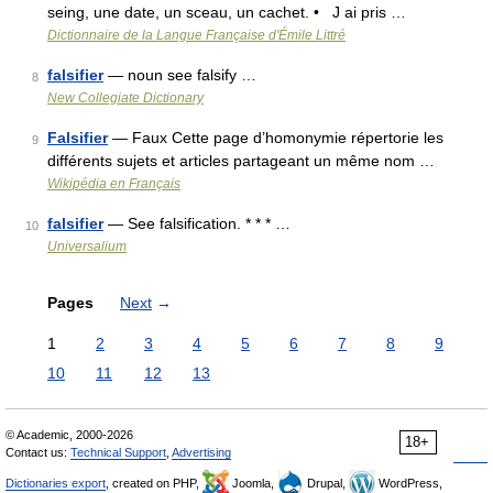
seing, une date, un sceau, un cachet. • J ai pris …
Dictionnaire de la Langue Française d'Émile Littré
falsifier
— noun see falsify …
8
New Collegiate Dictionary
Falsifier
— Faux Cette page d’homonymie répertorie les
9
différents sujets et articles partageant un même nom …
Wikipédia en Français
falsifier
— See falsification. * * * …
10
Universalium
Pages
Next
→
1
2
3
4
5
6
7
8
9
10
11
12
13
© Academic, 2000-2026
18+
Contact us:
Technical Support
,
Advertising
Dictionaries export
, created on PHP,
Joomla,
Drupal,
WordPress,