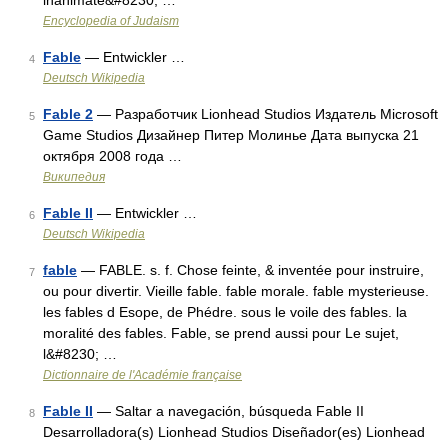
inanimate&#8230; …
Encyclopedia of Judaism
Fable
— Entwickler …
4
Deutsch Wikipedia
Fable 2
— Разработчик Lionhead Studios Издатель Microsoft
5
Game Studios Дизайнер Питер Молинье Дата выпуска 21
октября 2008 года …
Википедия
Fable II
— Entwickler …
6
Deutsch Wikipedia
fable
— FABLE. s. f. Chose feinte, & inventée pour instruire,
7
ou pour divertir. Vieille fable. fable morale. fable mysterieuse.
les fables d Esope, de Phédre. sous le voile des fables. la
moralité des fables. Fable, se prend aussi pour Le sujet,
l&#8230; …
Dictionnaire de l'Académie française
Fable II
— Saltar a navegación, búsqueda Fable II
8
Desarrolladora(s) Lionhead Studios Diseñador(es) Lionhead