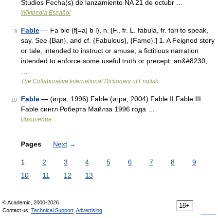
Studios Fecha(s) de lanzamiento NA 21 de octubr …
Wikipedia Español
Fable
— Fa ble (f[=a] b l), n. [F., fr. L. fabula, fr. fari to speak,
9
say. See {Ban}, and cf. {Fabulous}, {Fame}.] 1. A Feigned story
or tale, intended to instruct or amuse; a fictitious narration
intended to enforce some useful truth or precept; an&#8230;
…
The Collaborative International Dictionary of English
Fable
— (игра, 1996) Fable (игра, 2004) Fable II Fable III
10
Fable сингл Роберта Майлза 1996 года …
Википедия
Pages
Next
→
1
2
3
4
5
6
7
8
9
10
11
12
13
© Academic, 2000-2026
18+
Contact us:
Technical Support
,
Advertising