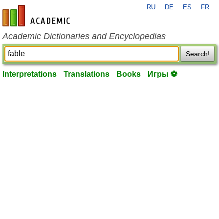
RU
DE
ES
FR
en-academic.com
Academic Dictionaries and Encyclopedias
Search!
Interpretations
Translations
Books
Игры ⚽