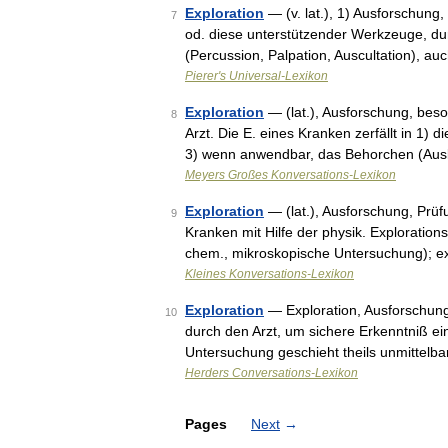
Exploration
— (v. lat.), 1) Ausforschung
7
od. diese unterstützender Werkzeuge, du
(Percussion, Palpation, Auscultation), 
Pierer's Universal-Lexikon
Exploration
— (lat.), Ausforschung, be
8
Arzt. Die E. eines Kranken zerfällt in 1) 
3) wenn anwendbar, das Behorchen (Ausk
Meyers Großes Konversations-Lexikon
Exploration
— (lat.), Ausforschung, Prü
9
Kranken mit Hilfe der physik. Exploratio
chem., mikroskopische Untersuchung); e
Kleines Konversations-Lexikon
Exploration
— Exploration, Ausforschung
10
durch den Arzt, um sichere Erkenntniß ei
Untersuchung geschieht theils unmittelb
Herders Conversations-Lexikon
Pages
Next
→