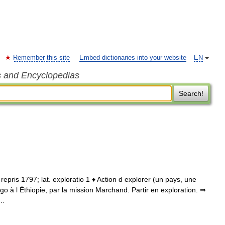
Remember this site
Embed dictionaries into your website
EN
s and Encyclopedias
Search!
, repris 1797; lat. exploratio 1 ♦ Action d explorer (un pays, une
ngo à l Éthiopie, par la mission Marchand. Partir en exploration. ⇒
 …