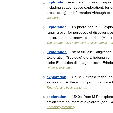
Exploration
— is the act of searching or 
2
including space (space exploration), for oi
prospecting), or information.Although ex
Wikipedia
Exploration
— Ex plo*ra tion, n. [L. explor
3
ranging over for purposes of discovery, e
exploration of unknown countries; (Med.
The Collaborative International Dictionary of Eng
Exploration
— steht für: alle Tätigkeit
4
Exploration (Geologie) die Erhebung von
siehe Expedition die diagnostische Erh
Deutsch Wikipedia
exploration
— UK US /ˌekspləˈreɪʃən/ nou
5
exploration ► the act of going to a place 
Financial and business terms
exploration
— 1540s, from M.Fr. explorat
6
action from pp. stem of explorare (see 
Etymology dictionary