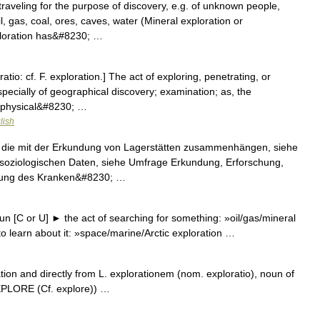
traveling for the purpose of discovery, e.g. of unknown people,
l, gas, coal, ores, caves, water (Mineral exploration or
ploration has&#8230; …
atio: cf. F. exploration.] The act of exploring, penetrating, or
specially of geographical discovery; examination; as, the
) physical&#8230; …
lish
en, die mit der Erkundung von Lagerstätten zusammenhängen, siehe
 soziologischen Daten, siehe Umfrage Erkundung, Erforschung,
ebung des Kranken&#8230; …
n [C or U] ► the act of searching for something: »oil/gas/mineral
to learn about it: »space/marine/Arctic exploration …
ion and directly from L. explorationem (nom. exploratio), noun of
EXPLORE (Cf. explore)) …