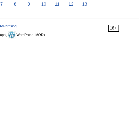
7
8
9
10
11
12
13
Advertising
18+
upal,
WordPress, MODx.