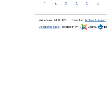
1
2
3
4
5
6
© Academic, 2000-2026
Contact us:
Technical Support
,
Dictionaries export
, created on PHP,
Joomla,
Dr