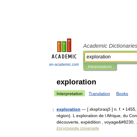
Academic Dictionarie
en-academic.com
Interpretations
exploration
Interpretation
Translation
Books
exploration
— [ ɛksplɔrasjɔ̃ ] n. f. • 1455
1
région). L exploration de l Afrique, du Co
découverte, expédition , voyage&#8230;
Encyclopédie Universelle