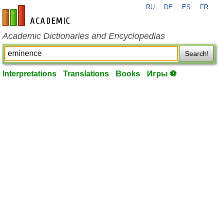
RU
DE
ES
FR
en-academic.com
Academic Dictionaries and Encyclopedias
Search!
Interpretations
Translations
Books
Игры ⚽