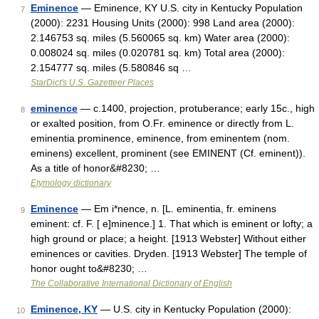
Eminence
— Eminence, KY U.S. city in Kentucky Population
7
(2000): 2231 Housing Units (2000): 998 Land area (2000):
2.146753 sq. miles (5.560065 sq. km) Water area (2000):
0.008024 sq. miles (0.020781 sq. km) Total area (2000):
2.154777 sq. miles (5.580846 sq …
StarDict's U.S. Gazetteer Places
eminence
— c.1400, projection, protuberance; early 15c., high
8
or exalted position, from O.Fr. eminence or directly from L.
eminentia prominence, eminence, from eminentem (nom.
eminens) excellent, prominent (see EMINENT (Cf. eminent)).
As a title of honor&#8230; …
Etymology dictionary
Eminence
— Em i*nence, n. [L. eminentia, fr. eminens
9
eminent: cf. F. [ e]minence.] 1. That which is eminent or lofty; a
high ground or place; a height. [1913 Webster] Without either
eminences or cavities. Dryden. [1913 Webster] The temple of
honor ought to&#8230; …
The Collaborative International Dictionary of English
Eminence, KY
— U.S. city in Kentucky Population (2000):
10