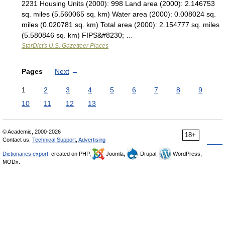
2231 Housing Units (2000): 998 Land area (2000): 2.146753
sq. miles (5.560065 sq. km) Water area (2000): 0.008024 sq.
miles (0.020781 sq. km) Total area (2000): 2.154777 sq. miles
(5.580846 sq. km) FIPS&#8230; …
StarDict's U.S. Gazetteer Places
Pages
Next
→
1
2
3
4
5
6
7
8
9
10
11
12
13
© Academic, 2000-2026
18+
Contact us:
Technical Support
,
Advertising
Dictionaries export
, created on PHP,
Joomla,
Drupal,
WordPress,
MODx.