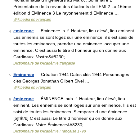
Mohammadia d ingénieurs au Maroc. Sommaire 1
Présentation de la revue des étudiants de l EMI 2 La 16ème
édition d EMInence 3 Le rayonnement d EMInence …
Wikipédia en Français
eminence
— Eminence. s. f. Hauteur, lieu elevé, lieu eminent.
4
Les ennemis se sont logez sur une eminence. il s est saisi de
toutes les eminences, prendre une eminence. occuper une
eminence. C est aussi le titre d honneur qu on donne aux
Cardinaux. Vostre&#8230; …
Dictionnaire de l'Académie française
Eminence
— Création 1944 Dates clés 1944 Personnages
5
clés Georges Jonathan Gilbert Sivel …
Wikipédia en Français
éminence
— ÉMINENCE. sub. f. Hauteur, lieu élevé, lieu
6
éminent. Les ennemis se sont logés sur une éminence. Il s est
saisi de toutes les éminences. S emparer d une éminence.
[b]f♛/b] C est aussi Le titre d honneur qu on donne aux
Cardinaux. Votre Éminence&#8230; …
Dictionnaire de l'Académie Française 1798