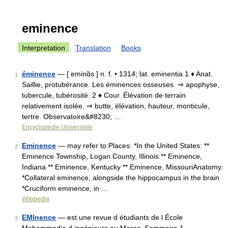
eminence
Interpretation
Translation
Books
éminence
— [ eminɑ̃s ] n. f. • 1314; lat. eminentia 1 ♦ Anat.
1
Saillie, protubérance. Les éminences osseuses. ⇒ apophyse,
tubercule, tubérosité. 2 ♦ Cour. Élévation de terrain
relativement isolée. ⇒ butte, élévation, hauteur, monticule,
tertre. Observatoire&#8230; …
Encyclopédie Universelle
Eminence
— may refer to:Places: *In the United States: **
2
Eminence Township, Logan County, Illinois ** Eminence,
Indiana ** Eminence, Kentucky ** Eminence, MissouriAnatomy:
*Collateral eminence, alongside the hippocampus in the brain
*Cruciform eminence, in …
Wikipedia
EMInence
— est une revue d étudiants de l École
3