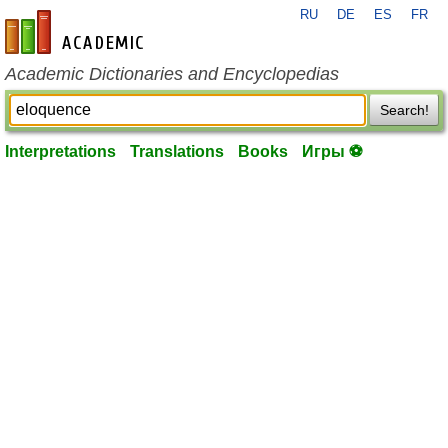
RU
DE
ES
FR
en-academic.com
Academic Dictionaries and Encyclopedias
Search!
Interpretations
Translations
Books
Игры ⚽