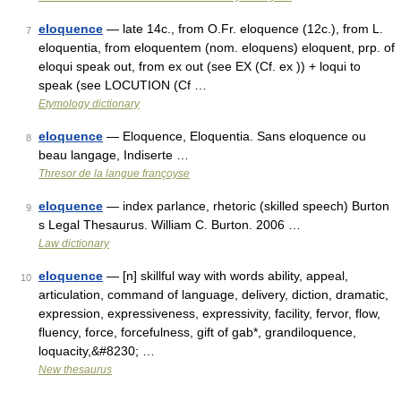
eloquence
— late 14c., from O.Fr. eloquence (12c.), from L.
7
eloquentia, from eloquentem (nom. eloquens) eloquent, prp. of
eloqui speak out, from ex out (see EX (Cf. ex )) + loqui to
speak (see LOCUTION (Cf …
Etymology dictionary
eloquence
— Eloquence, Eloquentia. Sans eloquence ou
8
beau langage, Indiserte …
Thresor de la langue françoyse
eloquence
— index parlance, rhetoric (skilled speech) Burton
9
s Legal Thesaurus. William C. Burton. 2006 …
Law dictionary
eloquence
— [n] skillful way with words ability, appeal,
10
articulation, command of language, delivery, diction, dramatic,
expression, expressiveness, expressivity, facility, fervor, flow,
fluency, force, forcefulness, gift of gab*, grandiloquence,
loquacity,&#8230; …
New thesaurus