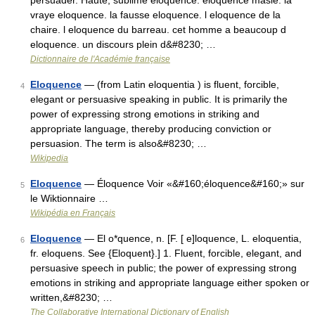
persuader. Haute, sublime eloquence. eloquence masle. la
vraye eloquence. la fausse eloquence. l eloquence de la
chaire. l eloquence du barreau. cet homme a beaucoup d
eloquence. un discours plein d&#8230; …
Dictionnaire de l'Académie française
Eloquence
— (from Latin eloquentia ) is fluent, forcible,
4
elegant or persuasive speaking in public. It is primarily the
power of expressing strong emotions in striking and
appropriate language, thereby producing conviction or
persuasion. The term is also&#8230; …
Wikipedia
Eloquence
— Éloquence Voir «&#160;éloquence&#160;» sur
5
le Wiktionnaire …
Wikipédia en Français
Eloquence
— El o*quence, n. [F. [ e]loquence, L. eloquentia,
6
fr. eloquens. See {Eloquent}.] 1. Fluent, forcible, elegant, and
persuasive speech in public; the power of expressing strong
emotions in striking and appropriate language either spoken or
written,&#8230; …
The Collaborative International Dictionary of English