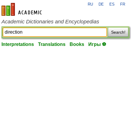
RU
DE
ES
FR
en-academic.com
Academic Dictionaries and Encyclopedias
Search!
Interpretations
Translations
Books
Игры ⚽