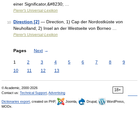
einer Significator,&#8230; …
Pierer's Universal-Lexikon
Direction [2]
— Direction, 1) Cap der Nordostküste von
10
Neuholland; 2) Insel an der Westseite von Borneo …
Pierer's Universal-Lexikon
Pages
Next
→
1
2
3
4
5
6
7
8
9
10
11
12
13
© Academic, 2000-2026
18+
Contact us:
Technical Support
,
Advertising
Dictionaries export
, created on PHP,
Joomla,
Drupal,
WordPress,
MODx.