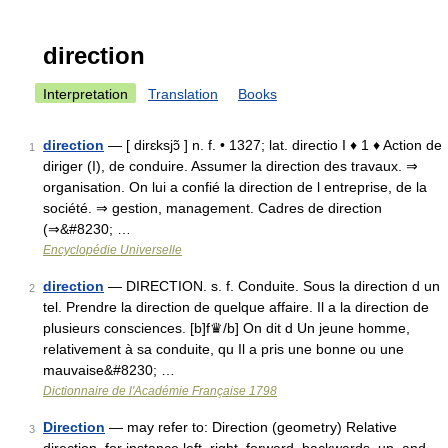
direction
Interpretation
Translation
Books
direction
— [ dirɛksjɔ̃ ] n. f. • 1327; lat. directio I ♦ 1 ♦ Action de
1
diriger (I), de conduire. Assumer la direction des travaux. ⇒
organisation. On lui a confié la direction de l entreprise, de la
société. ⇒ gestion, management. Cadres de direction
(⇒&#8230; …
Encyclopédie Universelle
direction
— DIRECTION. s. f. Conduite. Sous la direction d un
2
tel. Prendre la direction de quelque affaire. Il a la direction de
plusieurs consciences. [b]f♛/b] On dit d Un jeune homme,
relativement à sa conduite, qu Il a pris une bonne ou une
mauvaise&#8230; …
Dictionnaire de l'Académie Française 1798
Direction
— may refer to: Direction (geometry) Relative
3