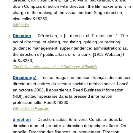
direction, for instance left, right, forward, backwards, up, and
down Compass direction Film direction, the filmmaker who is in
charge of the making of the visual medium Stage direction,
also called&#8230; …
Wikipedia
Direction
— Di*rec tion, n. [L. directio: cf. F. direction.] 1. The
4
act of directing, of aiming, regulating, guiding, or ordering;
guidance; management; superintendence; administration; as,
the direction o? public affairs or of a bank. [1913 Webster] I
do&#8230; …
The Collaborative International Dictionary of English
Direction(s)
— est un magazine mensuel français destiné aux
5
directeurs et cadres du secteur social et médico social. Lancé
en octobre 2003, il appartient à Reed Business Information
(RBI), éditeur spécialisé dans la presse d information
professionnelle. Reed&#8230; …
Wikipédia en Français
direction
— Direction. subst. fem. verb. Conduite. Sous la
6
direction d un tel. prendre la direction de quelque affaire. On
appelle, Direction des finances, ou simplement, Direction,