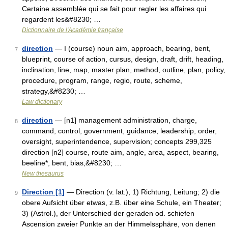
Certaine assemblée qui se fait pour regler les affaires qui
regardent les&#8230; …
Dictionnaire de l'Académie française
direction
— I (course) noun aim, approach, bearing, bent,
7
blueprint, course of action, cursus, design, draft, drift, heading,
inclination, line, map, master plan, method, outline, plan, policy,
procedure, program, range, regio, route, scheme,
strategy,&#8230; …
Law dictionary
direction
— [n1] management administration, charge,
8
command, control, government, guidance, leadership, order,
oversight, superintendence, supervision; concepts 299,325
direction [n2] course, route aim, angle, area, aspect, bearing,
beeline*, bent, bias,&#8230; …
New thesaurus
Direction [1]
— Direction (v. lat.), 1) Richtung, Leitung; 2) die
9
obere Aufsicht über etwas, z.B. über eine Schule, ein Theater;
3) (Astrol.), der Unterschied der geraden od. schiefen
Ascension zweier Punkte an der Himmelssphäre, von denen