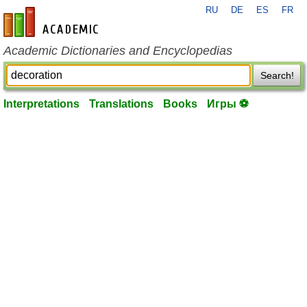
RU
DE
ES
FR
en-academic.com
Academic Dictionaries and Encyclopedias
Search!
Interpretations
Translations
Books
Игры ⚽