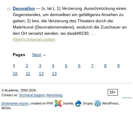
Decoratĭon
— (v. lat.), 1) Verzierung, Ausschmückung eines
10
Gegenstandes, um demselben ein gefälligeres Ansehen zu
geben; 2) bes. die Verzierung des Theaters durch die
Malerkunst (Decorationsmalerei), wodurch die Zuschauer an
den Ort versetzt werden, wo das&#8230; …
Pierer's Universal-Lexikon
Pages
Next
→
1
2
3
4
5
6
7
8
9
10
11
12
13
© Academic, 2000-2026
18+
Contact us:
Technical Support
,
Advertising
Dictionaries export
, created on PHP,
Joomla,
Drupal,
WordPress,
MODx.