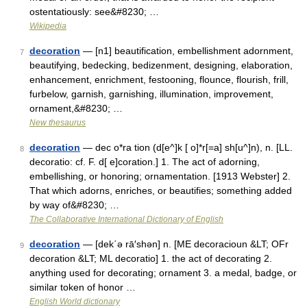
ostentatiously: see&#8230; …
Wikipedia
decoration
— [n1] beautification, embellishment adornment,
7
beautifying, bedecking, bedizenment, designing, elaboration,
enhancement, enrichment, festooning, flounce, flourish, frill,
furbelow, garnish, garnishing, illumination, improvement,
ornament,&#8230; …
New thesaurus
decoration
— dec o*ra tion (d[e^]k [ o]*r[=a] sh[u^]n), n. [LL.
8
decoratio: cf. F. d[ e]coration.] 1. The act of adorning,
embellishing, or honoring; ornamentation. [1913 Webster] 2.
That which adorns, enriches, or beautifies; something added
by way of&#8230; …
The Collaborative International Dictionary of English
decoration
— [dek΄ə rā′shən] n. [ME decoracioun &LT; OFr
9
decoration &LT; ML decoratio] 1. the act of decorating 2.
anything used for decorating; ornament 3. a medal, badge, or
similar token of honor …
English World dictionary