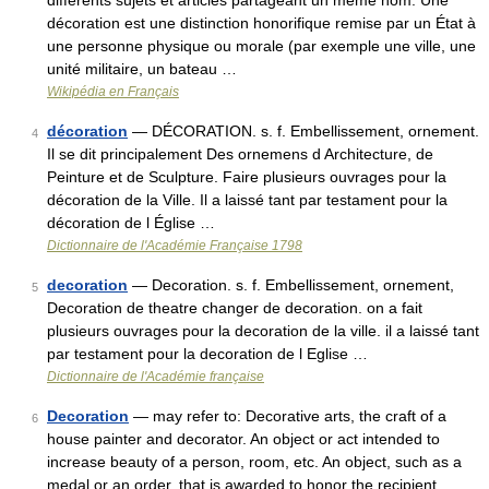
différents sujets et articles partageant un même nom. Une
décoration est une distinction honorifique remise par un État à
une personne physique ou morale (par exemple une ville, une
unité militaire, un bateau …
Wikipédia en Français
décoration
— DÉCORATION. s. f. Embellissement, ornement.
4
Il se dit principalement Des ornemens d Architecture, de
Peinture et de Sculpture. Faire plusieurs ouvrages pour la
décoration de la Ville. Il a laissé tant par testament pour la
décoration de l Église …
Dictionnaire de l'Académie Française 1798
decoration
— Decoration. s. f. Embellissement, ornement,
5
Decoration de theatre changer de decoration. on a fait
plusieurs ouvrages pour la decoration de la ville. il a laissé tant
par testament pour la decoration de l Eglise …
Dictionnaire de l'Académie française
Decoration
— may refer to: Decorative arts, the craft of a
6
house painter and decorator. An object or act intended to
increase beauty of a person, room, etc. An object, such as a
medal or an order, that is awarded to honor the recipient