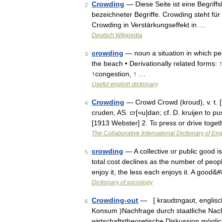
Crowding
— Diese Seite ist eine Begrif
2
bezeichneter Begriffe. Crowding steht für
Crowding in Verstärkungseffekt in …
Deutsch Wikipedia
crowding
— noun a situation in which peo
3
the beach • Derivationally related forms: 
↑congestion, ↑ …
Useful english dictionary
Crowding
— Crowd Crowd (kroud), v. t. [i
4
cruden, AS. cr[=u]dan; cf. D. kruijen to p
[1913 Webster] 2. To press or drive toge
The Collaborative International Dictionary of Eng
crowding
— A collective or public good is 
5
total cost declines as the number of peop
enjoy it, the less each enjoys it. A good
Dictionary of sociology
Crowding-out
— [ kraʊdɪngaʊt, englisch]
6
Konsum )Nachfrage durch staatliche Nac
wirtschaftstheoretische Diskussion mögli