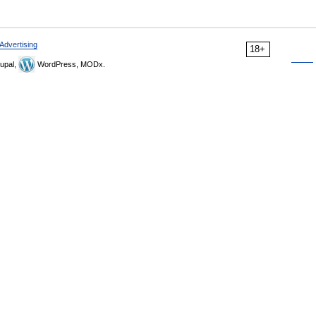
Advertising
18+
upal,
WordPress, MODx.