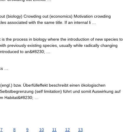
out (biology) Crowding out (economics) Motivation crowding
les associated with the same title. If an internal li …
s the process in biology where the introduction of new species to
h previously existing species, usually while radically changing
 introduced to an&#8230; …
cs …
engl.) bzw. Überfülleffekt beschreibt einen ökologischen
 Selbstbegrenzung (self limitation) führt und somit Auswirkung auf
inem Habitat&#8230; …
7
8
9
10
11
12
13