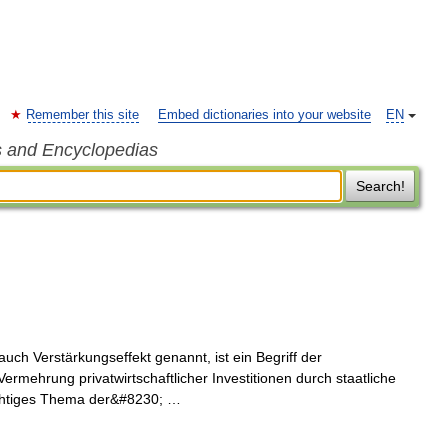
Remember this site
Embed dictionaries into your website
EN
s and Encyclopedias
Search!
uch Verstärkungseffekt genannt, ist ein Begriff der
Vermehrung privatwirtschaftlicher Investitionen durch staatliche
wichtiges Thema der&#8230; …