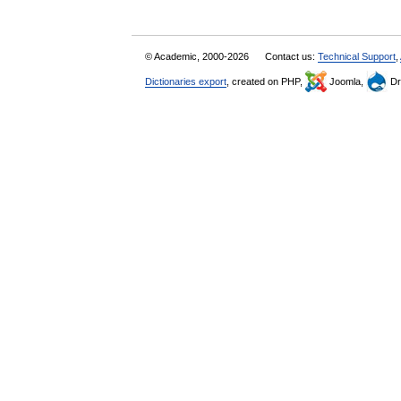
© Academic, 2000-2026
Contact us:
Technical Support
,
Dictionaries export
, created on PHP,
Joomla,
Dr