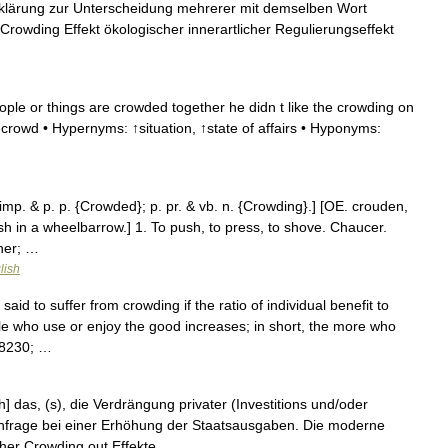
fsklärung zur Unterscheidung mehrerer mit demselben Wort
 Crowding Effekt ökologischer innerartlicher Regulierungseffekt
ple or things are crowded together he didn t like the crowding on
↑crowd • Hypernyms: ↑situation, ↑state of affairs • Hyponyms:
mp. & p. p. {Crowded}; p. pr. & vb. n. {Crowding}.] [OE. crouden,
ush in a wheelbarrow.] 1. To push, to press, to shove. Chaucer.
ther; …
lish
said to suffer from crowding if the ratio of individual benefit to
le who use or enjoy the good increases; in short, the more who
&#8230; …
 das, (s), die Verdrängung privater (Investitions und/oder
hfrage bei einer Erhöhung der Staatsausgaben. Die moderne
cher Crowding out Effekte …