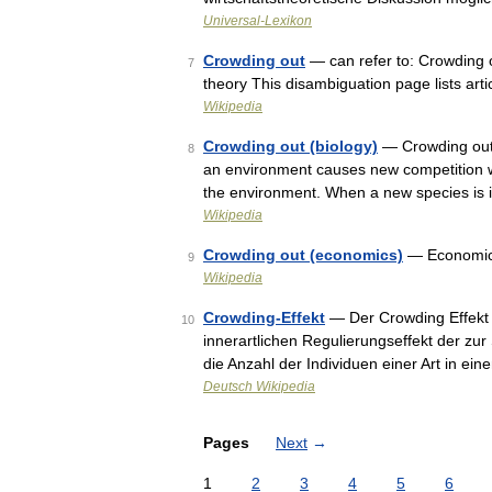
Universal-Lexikon
Crowding out
— can refer to: Crowding 
7
theory This disambiguation page lists artic
Wikipedia
Crowding out (biology)
— Crowding out i
8
an environment causes new competition wit
the environment. When a new species is
Wikipedia
Crowding out (economics)
— Economi
9
Wikipedia
Crowding-Effekt
— Der Crowding Effekt (
10
innerartlichen Regulierungseffekt der zur
die Anzahl der Individuen einer Art in e
Deutsch Wikipedia
Pages
Next
→
1
2
3
4
5
6