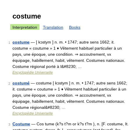
costume
Interpretation
Translation
Books
costume
— [ kɔstym ] n. m. • 1747; autre sens 1662; it.
1
costume « coutume » 1 ♦ Vêtement habituel particulier à un
pays, une époque, une condition. ⇒ accoutrement, vx
équipage, habillement, habit, vêtement. Costumes nationaux.
Costume régional porté à l&#8230; …
Encyclopédie Universelle
costumé
— costume [ kɔstym ] n. m. • 1747; autre sens 1662;
2
it. costume « coutume » 1 ♦ Vêtement habituel particulier à un
pays, une époque, une condition. ⇒ accoutrement, vx
équipage, habillement, habit, vêtement. Costumes nationaux.
Costume régional&#8230; …
Encyclopédie Universelle
Costume
— Cos tume (k?s t?m or k?s t?m ), n. [F. costume, It.
3