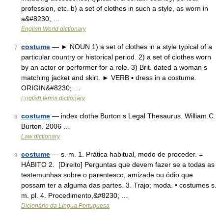
profession, etc. b) a set of clothes in such a style, as worn in
a&#8230; …
English World dictionary
costume
— ► NOUN 1) a set of clothes in a style typical of a
7
particular country or historical period. 2) a set of clothes worn
by an actor or performer for a role. 3) Brit. dated a woman s
matching jacket and skirt. ► VERB ▪ dress in a costume.
ORIGIN&#8230; …
English terms dictionary
costume
— index clothe Burton s Legal Thesaurus. William C.
8
Burton. 2006 …
Law dictionary
costume
— s. m. 1. Prática habitual, modo de proceder. =
9
HÁBITO 2. [Direito] Perguntas que devem fazer se a todas as
testemunhas sobre o parentesco, amizade ou ódio que
possam ter a alguma das partes. 3. Trajo; moda. • costumes s.
m. pl. 4. Procedimento,&#8230; …
Dicionário da Língua Portuguesa