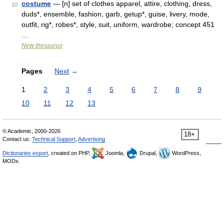
costume
— [n] set of clothes apparel, attire, clothing, dress,
10
duds*, ensemble, fashion, garb, getup*, guise, livery, mode,
outfit, rig*, robes*, style, suit, uniform, wardrobe; concept 451
…
New thesaurus
Pages
Next
→
1
2
3
4
5
6
7
8
9
10
11
12
13
© Academic, 2000-2026
18+
Contact us:
Technical Support
,
Advertising
Dictionaries export
, created on PHP,
Joomla,
Drupal,
WordPress,
MODx.