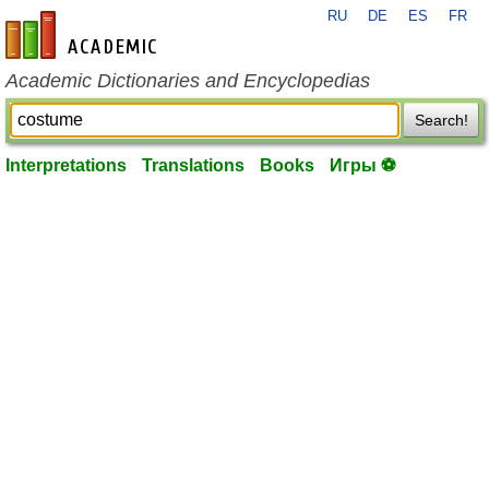
RU
DE
ES
FR
en-academic.com
Academic Dictionaries and Encyclopedias
Search!
Interpretations
Translations
Books
Игры ⚽