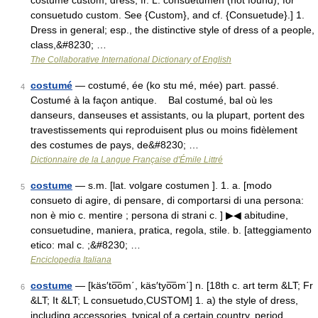
costume custom, dress, fr. L. consuetumen (not found), for
consuetudo custom. See {Custom}, and cf. {Consuetude}.] 1.
Dress in general; esp., the distinctive style of dress of a people,
class,&#8230; …
The Collaborative International Dictionary of English
costumé
— costumé, ée (ko stu mé, mée) part. passé.
4
Costumé à la façon antique. Bal costumé, bal où les
danseurs, danseuses et assistants, ou la plupart, portent des
travestissements qui reproduisent plus ou moins fidèlement
des costumes de pays, de&#8230; …
Dictionnaire de la Langue Française d'Émile Littré
costume
— s.m. [lat. volgare costumen ]. 1. a. [modo
5
consueto di agire, di pensare, di comportarsi di una persona:
non è mio c. mentire ; persona di strani c. ] ▶◀ abitudine,
consuetudine, maniera, pratica, regola, stile. b. [atteggiamento
etico: mal c. ;&#8230; …
Enciclopedia Italiana
costume
— [käs′to͞om΄, käs′tyo͞om΄] n. [18th c. art term &LT; Fr
6
&LT; It &LT; L consuetudo,CUSTOM] 1. a) the style of dress,
including accessories, typical of a certain country, period,