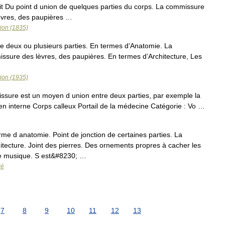
 dit Du point d union de quelques parties du corps. La commissure
èvres, des paupières …
tion (1835)
de deux ou plusieurs parties. En termes d’Anatomie. La
ssure des lèvres, des paupières. En termes d’Architecture, Les
tion (1935)
ure est un moyen d union entre deux parties, par exemple la
n interne Corps calleux Portail de la médecine Catégorie : Vo …
rme d anatomie. Point de jonction de certaines parties. La
ecture. Joint des pierres. Des ornements propres à cacher les
e musique. S est&#8230; …
ré
7
8
9
10
11
12
13