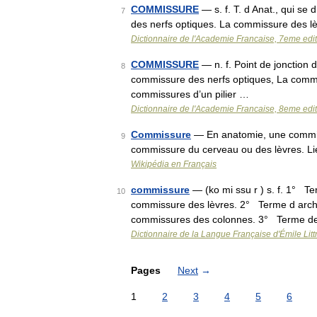
COMMISSURE
— s. f. T. d Anat., qui se
7
des nerfs optiques. La commissure des l
Dictionnaire de l'Academie Francaise, 7eme edi
COMMISSURE
— n. f. Point de jonction 
8
commissure des nerfs optiques, La commi
commissures d’un pilier …
Dictionnaire de l'Academie Francaise, 8eme edi
Commissure
— En anatomie, une commiss
9
commissure du cerveau ou des lèvres. Lie
Wikipédia en Français
commissure
— (ko mi ssu r ) s. f. 1° Te
10
commissure des lèvres. 2° Terme d archit
commissures des colonnes. 3° Terme d
Dictionnaire de la Langue Française d'Émile Litt
Pages
Next
→
1
2
3
4
5
6