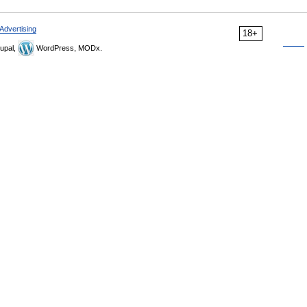
Advertising
18+
upal,
WordPress, MODx.