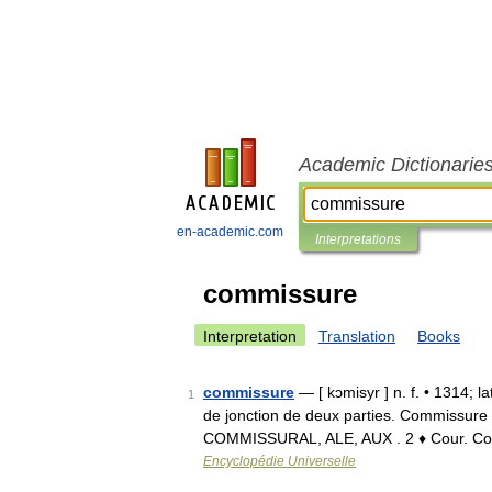
Academic Dictionarie
en-academic.com
Interpretations
commissure
Interpretation
Translation
Books
commissure
— [ kɔmisyr ] n. f. • 1314; 
1
de jonction de deux parties. Commissure 
COMMISSURAL, ALE, AUX . 2 ♦ Cour. C
Encyclopédie Universelle