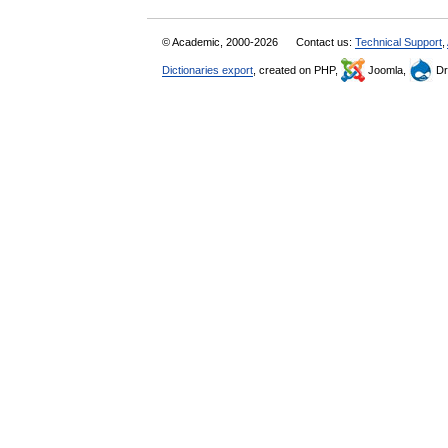
© Academic, 2000-2026
Contact us:
Technical Support
,
Dictionaries export
, created on PHP,
Joomla,
Dr