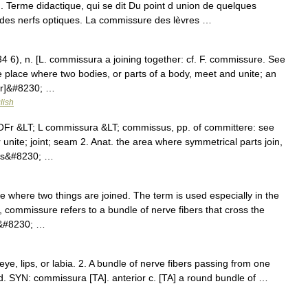
rme didactique, qui se dit Du point d union de quelques
des nerfs optiques. La commissure des lèvres …
 6), n. [L. commissura a joining together: cf. F. commissure. See
he place where two bodies, or parts of a body, meet and unite; an
ter]&#8230; …
lish
OFr &LT; L commissura &LT; commissus, pp. of committere: see
unite; joint; seam 2. Anat. the area where symmetrical parts join,
eres&#8230; …
 where two things are joined. The term is used especially in the
, commissure refers to a bundle of nerve fibers that cross the
as&#8230; …
ye, lips, or labia. 2. A bundle of nerve fibers passing from one
ord. SYN: commissura [TA]. anterior c. [TA] a round bundle of …