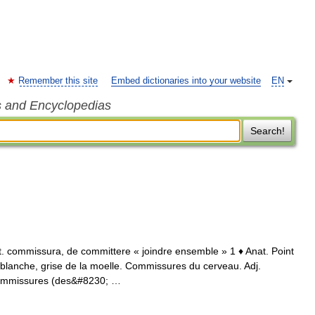
Remember this site
Embed dictionaries into your website
EN
s and Encyclopedias
Search!
lat. commissura, de committere « joindre ensemble » 1 ♦ Anat. Point
blanche, grise de la moelle. Commissures du cerveau. Adj.
ommissures (des&#8230; …