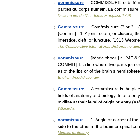
commissure
— COMMISSURE. sub. fém. Te
2
parties du corps humain. La commissure 
Dictionnaire de l'Académie Française 1798
Commissure
— Com*mis sure (? or ?; 134
3
{Commit}.] 1. A joint, seam, or closure; t
interstice, cleft, or juncture. [1913 Webs
The Collaborative International Dictionary of Eng
commissure
— [käm′ə shoor΄] n. [ME & 
4
COMMIT] 1. a line where two parts join or 
as of the lips or of the brain s hemisph
English World dictionary
Commissure
— A commissure is the place
5
fields of anatomy and biology. In anatomy
midline at their level of origin or entry (
Wikipedia
commissure
— 1. Angle or corner of the e
6
side to the other in the brain or spinal c
Medical dictionary