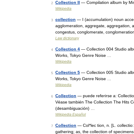
Collection II
— Compilation album by Mi
2
Wikipedia
collection
— I (accumulation) noun access
3
agglomeration, aggregate, aggregation, 
congestus, conglomerate, conglomeratio
Law dictionary
Collection 4
— Collection 004 Studio a
4
Works, Tokyo Genre Noise …
Wikipedia
Collection 5
— Collection 005 Studio a
5
Works, Tokyo Genre Noise …
Wikipedia
Collection
— puede referirse a: Collect
6
Véase también The Collection The Hits Co
(desambiguación) …
Wikipedia Español
Collection
— Col*lec tion, n. [L. collectio:
7
gathering; as, the collection of specimens