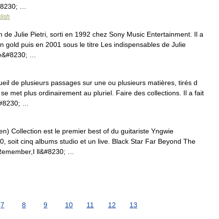
&#8230; …
lish
de Julie Pietri, sorti en 1992 chez Sony Music Entertainment. Il a
n gold puis en 2001 sous le titre Les indispensables de Julie
tre&#8230; …
 de plusieurs passages sur une ou plusieurs matières, tirés d
se met plus ordinairement au pluriel. Faire des collections. Il a fait
a&#8230; …
 Collection est le premier best of du guitariste Yngwie
, soit cinq albums studio et un live. Black Star Far Beyond The
t Remember,I ll&#8230; …
7
8
9
10
11
12
13