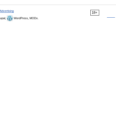
Advertising
18+
upal,
WordPress, MODx.