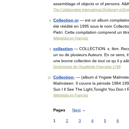
assemblage of objects or of persons. A
The Collaborative International Dictionary of Eng
Collection or
— est un album compilation 
8
été réédité en 1995 sous le nom Collectio
Pietri. Cette compilation comprend un ti
Wikipédia en Français
collection
— COLLECTION. s. fém. Recueil
9
un ou de plusieurs Auteurs. En ce sens, il 
une bonne collection de tout ce qu il y 
Dictionnaire de l'Académie Française 1798
Collection-
— (album d Yngwie Malmsteen)
10
Malmsteen. Il couvre la période 1984 1990
Sun I ll See The Light,Tonight You Don 
Wikipédia en Français
Pages
Next
→
1
2
3
4
5
6