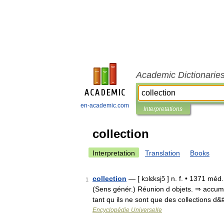
Academic Dictionarie
en-academic.com
Interpretations
collection
Interpretation
Translation
Books
collection
— [ kɔlɛksjɔ̃ ] n. f. • 1371 méd.
1
(Sens génér.) Réunion d objets. ⇒ accumu
tant qu ils ne sont que des collections d
Encyclopédie Universelle