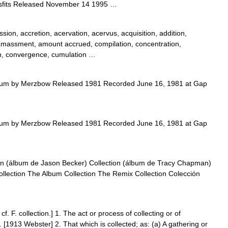
sfits Released November 14 1995 …
ion, accretion, acervation, acervus, acquisition, addition,
amassment, amount accrued, compilation, concentration,
n, convergence, cumulation …
lbum by Merzbow Released 1981 Recorded June 16, 1981 at Gap
lbum by Merzbow Released 1981 Recorded June 16, 1981 at Gap
ion (álbum de Jason Becker) Collection (álbum de Tracy Chapman)
llection The Album Collection The Remix Collection Colección
 cf. F. collection.] 1. The act or process of collecting or of
. [1913 Webster] 2. That which is collected; as: (a) A gathering or