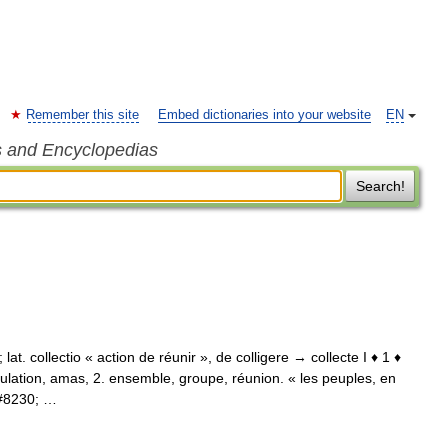
Remember this site
Embed dictionaries into your website
EN
s and Encyclopedias
Search!
; lat. collectio « action de réunir », de colligere → collecte I ♦ 1 ♦
lation, amas, 2. ensemble, groupe, réunion. « les peuples, en
&#8230; …