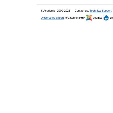
© Academic, 2000-2026
Contact us:
Technical Support
,
Dictionaries export
, created on PHP,
Joomla,
Dr