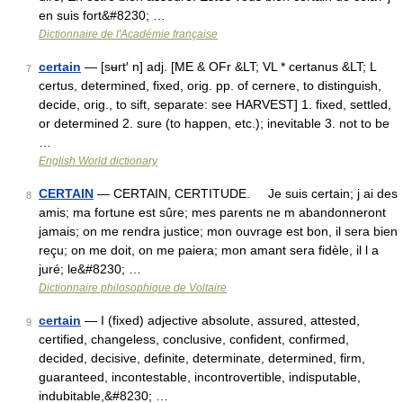
en suis fort&#8230; …
Dictionnaire de l'Académie française
certain
— [sʉrt′ n] adj. [ME & OFr &LT; VL * certanus &LT; L
7
certus, determined, fixed, orig. pp. of cernere, to distinguish,
decide, orig., to sift, separate: see HARVEST] 1. fixed, settled,
or determined 2. sure (to happen, etc.); inevitable 3. not to be
…
English World dictionary
CERTAIN
— CERTAIN, CERTITUDE. Je suis certain; j ai des
8
amis; ma fortune est sûre; mes parents ne m abandonneront
jamais; on me rendra justice; mon ouvrage est bon, il sera bien
reçu; on me doit, on me paiera; mon amant sera fidèle, il l a
juré; le&#8230; …
Dictionnaire philosophique de Voltaire
certain
— I (fixed) adjective absolute, assured, attested,
9
certified, changeless, conclusive, confident, confirmed,
decided, decisive, definite, determinate, determined, firm,
guaranteed, incontestable, incontrovertible, indisputable,
indubitable,&#8230; …