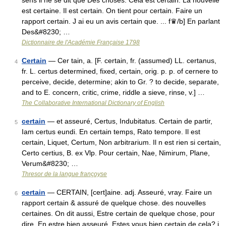
sens il ne se dit que Des choses. Cela est certain. La nouvelle
est certaine. Il est certain. On tient pour certain. Faire un
rapport certain. J ai eu un avis certain que. ... f♛/b] En parlant
Des&#8230; …
Dictionnaire de l'Académie Française 1798
Certain
— Cer tain, a. [F. certain, fr. (assumed) LL. certanus,
4
fr. L. certus determined, fixed, certain, orig. p. p. of cernere to
perceive, decide, determine; akin to Gr. ? to decide, separate,
and to E. concern, critic, crime, riddle a sieve, rinse, v.] …
The Collaborative International Dictionary of English
certain
— et asseuré, Certus, Indubitatus. Certain de partir,
5
Iam certus eundi. En certain temps, Rato tempore. Il est
certain, Liquet, Certum, Non arbitrarium. Il n est rien si certain,
Certo certius, B. ex Vlp. Pour certain, Nae, Nimirum, Plane,
Verum&#8230; …
Thresor de la langue françoyse
certain
— CERTAIN, [cert]aine. adj. Asseuré, vray. Faire un
6
rapport certain & assuré de quelque chose. des nouvelles
certaines. On dit aussi, Estre certain de quelque chose, pour
dire, En estre bien asseuré. Estes vous bien certain de cela? j