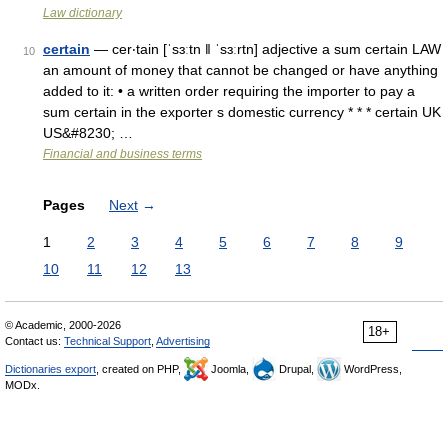
Law dictionary
certain
— cer‧tain [ˈsɜːtn ǁ ˈsɜːrtn] adjective a sum certain LAW
10
an amount of money that cannot be changed or have anything
added to it: • a written order requiring the importer to pay a
sum certain in the exporter s domestic currency * * * certain UK
US&#8230; …
Financial and business terms
Pages
Next
→
1
2
3
4
5
6
7
8
9
10
11
12
13
© Academic, 2000-2026
18+
Contact us:
Technical Support
,
Advertising
Dictionaries export
, created on PHP,
Joomla,
Drupal,
WordPress,
MODx.