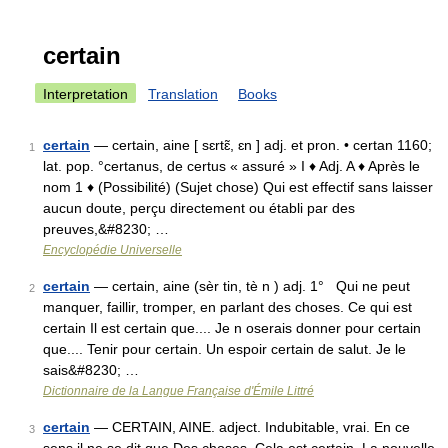
certain
Interpretation
Translation
Books
certain
— certain, aine [ sɛrtɛ̃, ɛn ] adj. et pron. • certan 1160;
1
lat. pop. °certanus, de certus « assuré » I ♦ Adj. A ♦ Après le
nom 1 ♦ (Possibilité) (Sujet chose) Qui est effectif sans laisser
aucun doute, perçu directement ou établi par des
preuves,&#8230; …
Encyclopédie Universelle
certain
— certain, aine (sèr tin, tè n ) adj. 1° Qui ne peut
2
manquer, faillir, tromper, en parlant des choses. Ce qui est
certain Il est certain que.... Je n oserais donner pour certain
que.... Tenir pour certain. Un espoir certain de salut. Je le
sais&#8230; …
Dictionnaire de la Langue Française d'Émile Littré
certain
— CERTAIN, AINE. adject. Indubitable, vrai. En ce
3