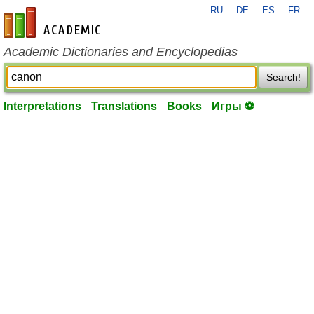
RU
DE
ES
FR
en-academic.com
Academic Dictionaries and Encyclopedias
Search!
Interpretations
Translations
Books
Игры ⚽