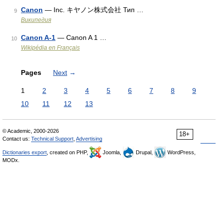
Canon
— Inc. キヤノン株式会社 Тип …
9
Википедия
Canon A-1
— Canon A 1 …
10
Wikipédia en Français
Pages
Next
→
1
2
3
4
5
6
7
8
9
10
11
12
13
© Academic, 2000-2026
18+
Contact us:
Technical Support
,
Advertising
Dictionaries export
, created on PHP,
Joomla,
Drupal,
WordPress,
MODx.