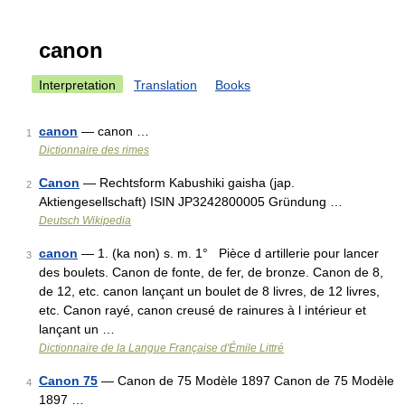
canon
Interpretation
Translation
Books
canon
— canon …
1
Dictionnaire des rimes
Canon
— Rechtsform Kabushiki gaisha (jap.
2
Aktiengesellschaft) ISIN JP3242800005 Gründung …
Deutsch Wikipedia
canon
— 1. (ka non) s. m. 1° Pièce d artillerie pour lancer
3
des boulets. Canon de fonte, de fer, de bronze. Canon de 8,
de 12, etc. canon lançant un boulet de 8 livres, de 12 livres,
etc. Canon rayé, canon creusé de rainures à l intérieur et
lançant un …
Dictionnaire de la Langue Française d'Émile Littré
Canon 75
— Canon de 75 Modèle 1897 Canon de 75 Modèle
4
1897 …