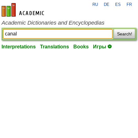
RU
DE
ES
FR
en-academic.com
Academic Dictionaries and Encyclopedias
Search!
Interpretations
Translations
Books
Игры ⚽