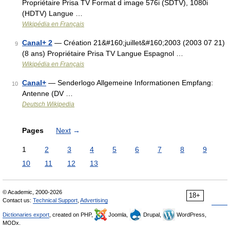
Propriétaire Prisa TV Format d image 576i (SDTV), 1080i
(HDTV) Langue …
Wikipédia en Français
Canal+ 2
— Création 21&#160;juillet&#160;2003 (2003 07 21)
9
(8 ans) Propriétaire Prisa TV Langue Espagnol …
Wikipédia en Français
Canal+
— Senderlogo Allgemeine Informationen Empfang:
10
Antenne (DV …
Deutsch Wikipedia
Pages
Next
→
1
2
3
4
5
6
7
8
9
10
11
12
13
© Academic, 2000-2026
18+
Contact us:
Technical Support
,
Advertising
Dictionaries export
, created on PHP,
Joomla,
Drupal,
WordPress,
MODx.