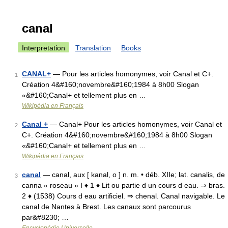
canal
Interpretation
Translation
Books
CANAL+
— Pour les articles homonymes, voir Canal et C+.
1
Création 4&#160;novembre&#160;1984 à 8h00 Slogan
«&#160;Canal+ et tellement plus en …
Wikipédia en Français
Canal +
— Canal+ Pour les articles homonymes, voir Canal et
2
C+. Création 4&#160;novembre&#160;1984 à 8h00 Slogan
«&#160;Canal+ et tellement plus en …
Wikipédia en Français
canal
— canal, aux [ kanal, o ] n. m. • déb. XIIe; lat. canalis, de
3
canna « roseau » I ♦ 1 ♦ Lit ou partie d un cours d eau. ⇒ bras.
2 ♦ (1538) Cours d eau artificiel. ⇒ chenal. Canal navigable. Le
canal de Nantes à Brest. Les canaux sont parcourus
par&#8230; …