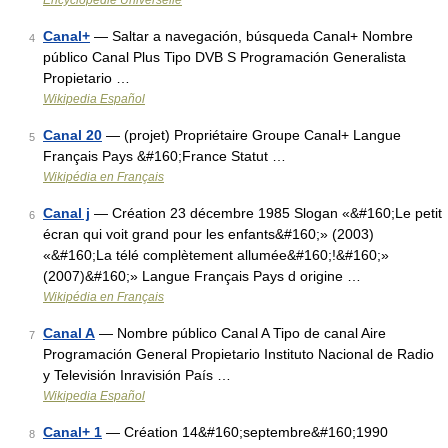
Encyclopédie Universelle
Canal+
— Saltar a navegación, búsqueda Canal+ Nombre
4
público Canal Plus Tipo DVB S Programación Generalista
Propietario …
Wikipedia Español
Canal 20
— (projet) Propriétaire Groupe Canal+ Langue
5
Français Pays &#160;France Statut …
Wikipédia en Français
Canal j
— Création 23 décembre 1985 Slogan «&#160;Le petit
6
écran qui voit grand pour les enfants&#160;» (2003)
«&#160;La télé complètement allumée&#160;!&#160;»
(2007)&#160;» Langue Français Pays d origine …
Wikipédia en Français
Canal A
— Nombre público Canal A Tipo de canal Aire
7
Programación General Propietario Instituto Nacional de Radio
y Televisión Inravisión País …
Wikipedia Español
Canal+ 1
— Création 14&#160;septembre&#160;1990
8