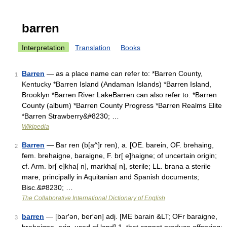
barren
Interpretation
Translation
Books
Barren
— as a place name can refer to: *Barren County,
1
Kentucky *Barren Island (Andaman Islands) *Barren Island,
Brooklyn *Barren River LakeBarren can also refer to: *Barren
County (album) *Barren County Progress *Barren Realms Elite
*Barren Strawberry&#8230; …
Wikipedia
Barren
— Bar ren (b[a^]r ren), a. [OE. barein, OF. brehaing,
2
fem. brehaigne, baraigne, F. br[ e]haigne; of uncertain origin;
cf. Arm. br[ e]kha[ n], markha[ n], sterile; LL. brana a sterile
mare, principally in Aquitanian and Spanish documents;
Bisc.&#8230; …
The Collaborative International Dictionary of English
barren
— [bar′ən, ber′ən] adj. [ME barain &LT; OFr baraigne,
3