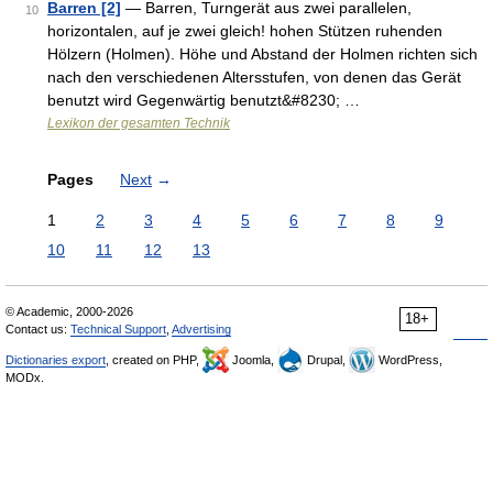
Barren [2]
— Barren, Turngerät aus zwei parallelen,
10
horizontalen, auf je zwei gleich! hohen Stützen ruhenden
Hölzern (Holmen). Höhe und Abstand der Holmen richten sich
nach den verschiedenen Altersstufen, von denen das Gerät
benutzt wird Gegenwärtig benutzt&#8230; …
Lexikon der gesamten Technik
Pages
Next
→
1
2
3
4
5
6
7
8
9
10
11
12
13
© Academic, 2000-2026
18+
Contact us:
Technical Support
,
Advertising
Dictionaries export
, created on PHP,
Joomla,
Drupal,
WordPress,
MODx.