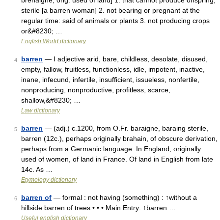
brehaigne, orig. used of land] 1. that cannot produce offspring;
sterile [a barren woman] 2. not bearing or pregnant at the
regular time: said of animals or plants 3. not producing crops
or&#8230; …
English World dictionary
barren
— I adjective arid, bare, childless, desolate, disused,
4
empty, fallow, fruitless, functionless, idle, impotent, inactive,
inane, infecund, infertile, insufficient, issueless, nonfertile,
nonproducing, nonproductive, profitless, scarce,
shallow,&#8230; …
Law dictionary
barren
— (adj.) c.1200, from O.Fr. baraigne, baraing sterile,
5
barren (12c.), perhaps originally brahain, of obscure derivation,
perhaps from a Germanic language. In England, originally
used of women, of land in France. Of land in English from late
14c. As …
Etymology dictionary
barren of
— formal : not having (something) : ↑without a
6
hillside barren of trees • • • Main Entry: ↑barren …
Useful english dictionary