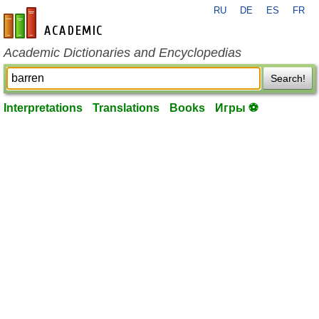
RU
DE
ES
FR
en-academic.com
Academic Dictionaries and Encyclopedias
Search!
Interpretations
Translations
Books
Игры ⚽