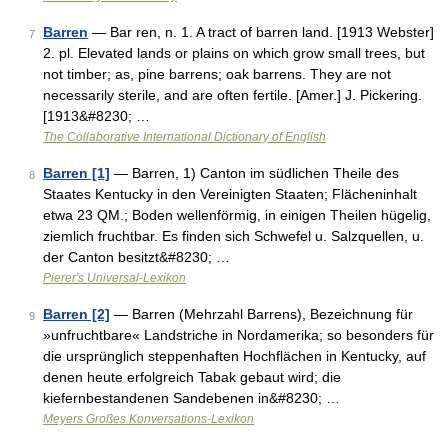
Barren
— Bar ren, n. 1. A tract of barren land. [1913 Webster]
7
2. pl. Elevated lands or plains on which grow small trees, but
not timber; as, pine barrens; oak barrens. They are not
necessarily sterile, and are often fertile. [Amer.] J. Pickering.
[1913&#8230; …
The Collaborative International Dictionary of English
Barren [1]
— Barren, 1) Canton im südlichen Theile des
8
Staates Kentucky in den Vereinigten Staaten; Flächeninhalt
etwa 23 QM.; Boden wellenförmig, in einigen Theilen hügelig,
ziemlich fruchtbar. Es finden sich Schwefel u. Salzquellen, u.
der Canton besitzt&#8230; …
Pierer's Universal-Lexikon
Barren [2]
— Barren (Mehrzahl Barrens), Bezeichnung für
9
»unfruchtbare« Landstriche in Nordamerika; so besonders für
die ursprünglich steppenhaften Hochflächen in Kentucky, auf
denen heute erfolgreich Tabak gebaut wird; die
kiefernbestandenen Sandebenen in&#8230; …
Meyers Großes Konversations-Lexikon