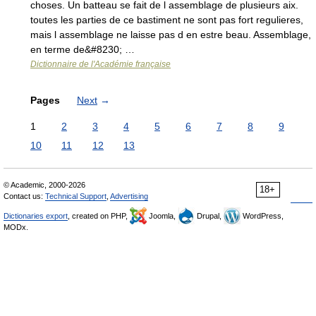
choses. Un batteau se fait de l assemblage de plusieurs aix.
toutes les parties de ce bastiment ne sont pas fort regulieres,
mais l assemblage ne laisse pas d en estre beau. Assemblage,
en terme de&#8230; …
Dictionnaire de l'Académie française
Pages
Next
→
1
2
3
4
5
6
7
8
9
10
11
12
13
© Academic, 2000-2026
18+
Contact us:
Technical Support
,
Advertising
Dictionaries export
, created on PHP,
Joomla,
Drupal,
WordPress,
MODx.