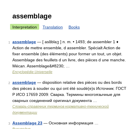
assemblage
Interpretation
Translation
Books
assemblage
— [ asɑ̃blaʒ ] n. m. • 1493; de assembler 1 ♦
1
Action de mettre ensemble, d assembler. Spécialt Action de
fixer ensemble (des éléments) pour former un tout, un objet.
Assemblage des feuillets d un livre, des pièces d une manche.
Mécan. Assemblage&#8230; …
Encyclopédie Universelle
assemblage
— disposition relative des pièces ou des bords
2
des pièces à souder ou qui ont été soudé(e)s Источник: ГОСТ
Р ИСО 17659 2009: Сварка. Термины многоязычные для
сварных соединений оригинал документа …
Словарь-справочник терминов нормативно-технической
документации
Assemblage 23
— Основная информация …
3