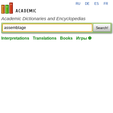
RU
DE
ES
FR
en-academic.com
Academic Dictionaries and Encyclopedias
Search!
Interpretations
Translations
Books
Игры ⚽