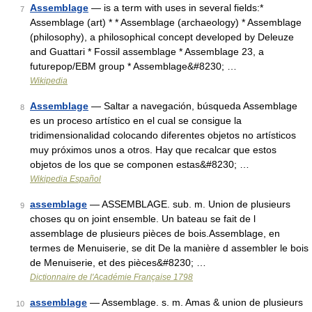
Assemblage
— is a term with uses in several fields:*
7
Assemblage (art) * * Assemblage (archaeology) * Assemblage
(philosophy), a philosophical concept developed by Deleuze
and Guattari * Fossil assemblage * Assemblage 23, a
futurepop/EBM group * Assemblage&#8230; …
Wikipedia
Assemblage
— Saltar a navegación, búsqueda Assemblage
8
es un proceso artístico en el cual se consigue la
tridimensionalidad colocando diferentes objetos no artísticos
muy próximos unos a otros. Hay que recalcar que estos
objetos de los que se componen estas&#8230; …
Wikipedia Español
assemblage
— ASSEMBLAGE. sub. m. Union de plusieurs
9
choses qu on joint ensemble. Un bateau se fait de l
assemblage de plusieurs pièces de bois.Assemblage, en
termes de Menuiserie, se dit De la manière d assembler le bois
de Menuiserie, et des pièces&#8230; …
Dictionnaire de l'Académie Française 1798
assemblage
— Assemblage. s. m. Amas & union de plusieurs
10