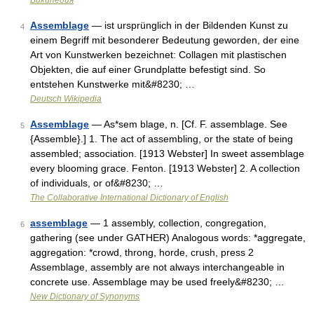
Википедия
Assemblage
— ist ursprünglich in der Bildenden Kunst zu
4
einem Begriff mit besonderer Bedeutung geworden, der eine
Art von Kunstwerken bezeichnet: Collagen mit plastischen
Objekten, die auf einer Grundplatte befestigt sind. So
entstehen Kunstwerke mit&#8230; …
Deutsch Wikipedia
Assemblage
— As*sem blage, n. [Cf. F. assemblage. See
5
{Assemble}.] 1. The act of assembling, or the state of being
assembled; association. [1913 Webster] In sweet assemblage
every blooming grace. Fenton. [1913 Webster] 2. A collection
of individuals, or of&#8230; …
The Collaborative International Dictionary of English
assemblage
— 1 assembly, collection, congregation,
6
gathering (see under GATHER) Analogous words: *aggregate,
aggregation: *crowd, throng, horde, crush, press 2
Assemblage, assembly are not always interchangeable in
concrete use. Assemblage may be used freely&#8230; …
New Dictionary of Synonyms