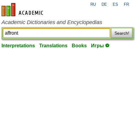
RU
DE
ES
FR
en-academic.com
Academic Dictionaries and Encyclopedias
Search!
Interpretations
Translations
Books
Игры ⚽