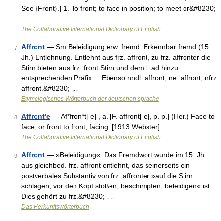
See {Front}.] 1. To front; to face in position; to meet or&#8230;
…
The Collaborative International Dictionary of English
Affront
— Sm Beleidigung erw. fremd. Erkennbar fremd (15.
7
Jh.) Entlehnung. Entlehnt aus frz. affront, zu frz. affronter die
Stirn bieten aus frz. front Stirn und dem l. ad hinzu
entsprechenden Präfix. Ebenso nndl. affront, ne. affront, nfrz.
affront.&#8230; …
Etymologisches Wörterbuch der deutschen sprache
Affront'e
— Af*fron*t[ e] , a. [F. affront[ e], p. p.] (Her.) Face to
8
face, or front to front; facing. [1913 Webster] …
The Collaborative International Dictionary of English
Affront
— »Beleidigung«: Das Fremdwort wurde im 15. Jh.
9
aus gleichbed. frz. affront entlehnt, das seinerseits ein
postverbales Substantiv von frz. affronter »auf die Stirn
schlagen; vor den Kopf stoßen, beschimpfen, beleidigen« ist.
Dies gehört zu frz.&#8230; …
Das Herkunftswörterbuch