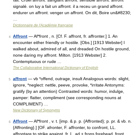
fait. Cruel affront. sanglant affront. sensible affront. affront
signalé. on luy a fait un affront. il a receu un grand affront.
endurer un affront. venger un affront. On dit, Boire un&#8230;
…
Dictionnaire de l'Académie française
Affront
— Af*front , n. [Cf. F. affront, fr. affronter.] 1. An
4
encounter either friendly or hostile. [Obs.] [1913 Webster] I
walked about, admired of all, and dreaded On hostile ground,
none daring my affront. Milton. [1913 Webster] 2.
Contemptuous or rude …
The Collaborative International Dictionary of English
affront
— vb *offend, outrage, insult Analogous words: slight,
5
ignore, *neglect: nettle, peeve, provoke, *irritate Antonyms:
gratify (by an attention) Contrasted words: humor, indulge,
pamper: flatter, compliment (see corresponding nouns at
COMPLIMENT) …
New Dictionary of Synonyms
Affront
— Af*front , v. t. [imp. & p. p. {Affronted}; p. pr. & vb. n.
6
{Affronting}.] [OF. afronter, F. affronter, to confront, LL.
affrontare to strike against, fr. L. ad + frons forehead, front.