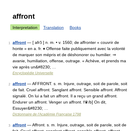
affront
Interpretation
Translation
Books
affront
— [ afrɔ̃ ] n. m. • v. 1560; de affronter « couvrir de
1
honte » en a. fr. ♦ Offense faite publiquement avec la volonté
de marquer son mépris et de déshonorer ou humilier. ⇒
avanie, humiliation, offense, outrage. « Achève, et prends ma
vie après un&#8230; …
Encyclopédie Universelle
affront
— AFFRONT. s. m. Injure, outrage, soit de parole, soit
2
de fait. Cruel affront. Sanglant affront. Sensible affront. Affront
signalé. On lui a fait un affront. Il a reçu un grand affront.
Endurer un affront. Venger un affront. f♛/b] On dit,
Essuyer&#8230; …
Dictionnaire de l'Académie Française 1798
affront
— Affront. s. m. Injure, outrage, soit de parole, soit de
3