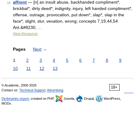
affront
— [n] an insult abuse, backhanded compliment*,
10
brickbat*, dirty deed*, indignity, injury, left handed compliment*,
offense, outrage, provocation, put down*, slap*, slap in the
face*, slight, slur, vexation, wrong; concepts 7,19,44,54
Ant.&#8230; …
New thesaurus
Pages
Next
→
1
2
3
4
5
6
7
8
9
10
11
12
13
© Academic, 2000-2026
18+
Contact us:
Technical Support
,
Advertising
Dictionaries export
, created on PHP,
Joomla,
Drupal,
WordPress,
MODx.