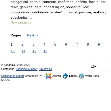
categorical, certain, concrete, confirmed, definite, factual, for
real*, genuine, hard, honest injun*, honest to God*,
indisputable, indubitable, kosher*, physical, positive, realistic,
substantial …
New thesaurus
Pages
Next
→
1
2
3
4
5
6
7
8
9
10
11
12
13
© Academic, 2000-2026
18+
Contact us:
Technical Support
,
Advertising
Dictionaries export
, created on PHP,
Joomla,
Drupal,
WordPress,
MODx.