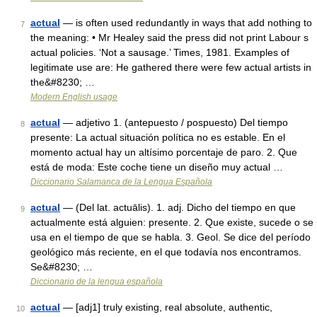
actual
— is often used redundantly in ways that add nothing to
7
the meaning: • Mr Healey said the press did not print Labour s
actual policies. ‘Not a sausage.’ Times, 1981. Examples of
legitimate use are: He gathered there were few actual artists in
the&#8230; …
Modern English usage
actual
— adjetivo 1. (antepuesto / pospuesto) Del tiempo
8
presente: La actual situación política no es estable. En el
momento actual hay un altísimo porcentaje de paro. 2. Que
está de moda: Este coche tiene un diseño muy actual …
Diccionario Salamanca de la Lengua Española
actual
— (Del lat. actuālis). 1. adj. Dicho del tiempo en que
9
actualmente está alguien: presente. 2. Que existe, sucede o se
usa en el tiempo de que se habla. 3. Geol. Se dice del período
geológico más reciente, en el que todavía nos encontramos.
Se&#8230; …
Diccionario de la lengua española
actual
— [adj1] truly existing, real absolute, authentic,
10