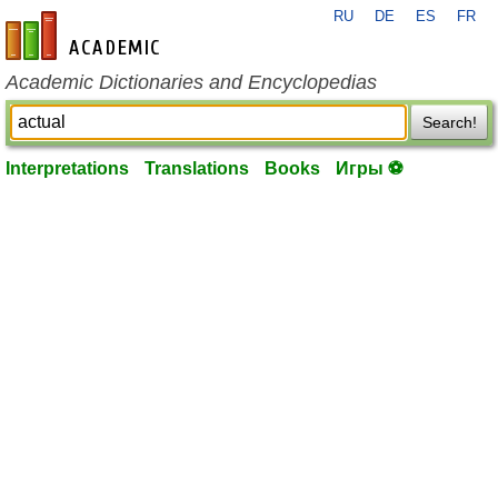
RU
DE
ES
FR
en-academic.com
Academic Dictionaries and Encyclopedias
Search!
Interpretations
Translations
Books
Игры ⚽