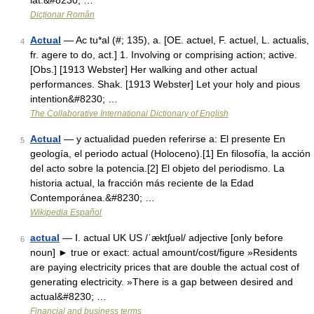
lat.&#8230; …
Dicționar Român
Actual
— Ac tu*al (#; 135), a. [OE. actuel, F. actuel, L. actualis,
4
fr. agere to do, act.] 1. Involving or comprising action; active.
[Obs.] [1913 Webster] Her walking and other actual
performances. Shak. [1913 Webster] Let your holy and pious
intention&#8230; …
The Collaborative International Dictionary of English
Actual
— y actualidad pueden referirse a: El presente En
5
geología, el periodo actual (Holoceno).[1] En filosofía, la acción
del acto sobre la potencia.[2] El objeto del periodismo. La
historia actual, la fracción más reciente de la Edad
Contemporánea.&#8230; …
Wikipedia Español
actual
— Ⅰ. actual UK US /ˈæktʃuəl/ adjective [only before
6
noun] ► true or exact: actual amount/cost/figure »Residents
are paying electricity prices that are double the actual cost of
generating electricity. »There is a gap between desired and
actual&#8230; …
Financial and business terms