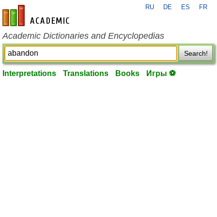
RU
DE
ES
FR
en-academic.com
Academic Dictionaries and Encyclopedias
Search!
Interpretations
Translations
Books
Игры ⚽