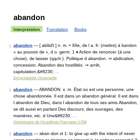
abandon
Interpretation
Translation
Books
abandon
— [ abɑ̃dɔ̃ ] n. m. • XIIe; de l a. fr. (mettre) à bandon
1
« au pouvoir de », d o. germ. 1 ♦ Action de renoncer (à une
chose), de laisser (qqch.). Politique d abandon. ⇒ abdication,
concession. Abandon des hostilités. ⇒ arrêt,
capitulation,&#8230; …
Encyclopédie Universelle
abandon
— ABANDON. s. m. État où est une personne, une
2
chose abandonnée. Il est dans un abandon général. Il est dans
l abandon de Dieu, dans l abandon de tous ses amis.Abandon,
se dit aussi en parlant Des discours, des ouvrages, des
manières, etc. d Une&#8230; …
Dictionnaire de l'Académie Française 1798
abandon
— aban·don vt 1: to give up with the intent of never
3