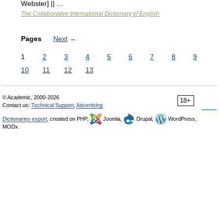
Webster] || …
The Collaborative International Dictionary of English
Pages
Next
→
1
2
3
4
5
6
7
8
9
10
11
12
13
© Academic, 2000-2026
18+
Contact us:
Technical Support
,
Advertising
Dictionaries export
, created on PHP,
Joomla,
Drupal,
WordPress,
MODx.