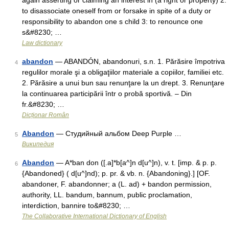
again asserting or claiming an interest in (a right or property) 2:
to disassociate oneself from or forsake in spite of a duty or
responsibility to abandon one s child 3: to renounce one
s&#8230; …
Law dictionary
abandon
— ABANDÓN, abandonuri, s.n. 1. Părăsire împotriva
4
regulilor morale şi a obligaţiilor materiale a copiilor, familiei etc.
2. Părăsire a unui bun sau renunţare la un drept. 3. Renunţare
la continuarea participării într o probă sportivă. – Din
fr.&#8230; …
Dicționar Român
Abandon
— Студийный альбом Deep Purple …
5
Википедия
Abandon
— A*ban don ([.a]*b[a^]n d[u^]n), v. t. [imp. & p. p.
6
{Abandoned} ( d[u^]nd); p. pr. & vb. n. {Abandoning}.] [OF.
abandoner, F. abandonner; a (L. ad) + bandon permission,
authority, LL. bandum, bannum, public proclamation,
interdiction, bannire to&#8230; …
The Collaborative International Dictionary of English