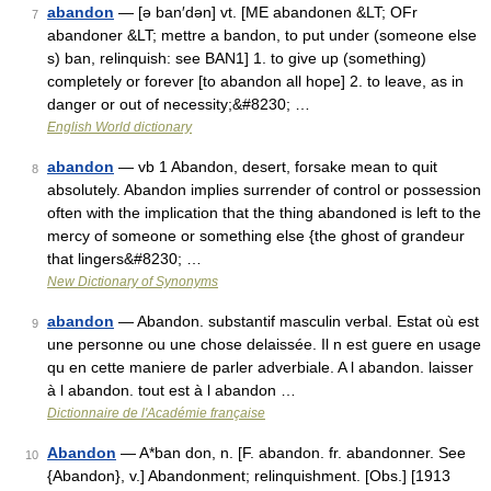
abandon
— [ə ban′dən] vt. [ME abandonen &LT; OFr
7
abandoner &LT; mettre a bandon, to put under (someone else
s) ban, relinquish: see BAN1] 1. to give up (something)
completely or forever [to abandon all hope] 2. to leave, as in
danger or out of necessity;&#8230; …
English World dictionary
abandon
— vb 1 Abandon, desert, forsake mean to quit
8
absolutely. Abandon implies surrender of control or possession
often with the implication that the thing abandoned is left to the
mercy of someone or something else {the ghost of grandeur
that lingers&#8230; …
New Dictionary of Synonyms
abandon
— Abandon. substantif masculin verbal. Estat où est
9
une personne ou une chose delaissée. Il n est guere en usage
qu en cette maniere de parler adverbiale. A l abandon. laisser
à l abandon. tout est à l abandon …
Dictionnaire de l'Académie française
Abandon
— A*ban don, n. [F. abandon. fr. abandonner. See
10
{Abandon}, v.] Abandonment; relinquishment. [Obs.] [1913