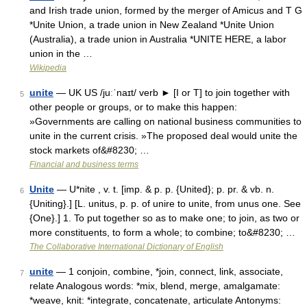
and Irish trade union, formed by the merger of Amicus and T G
*Unite Union, a trade union in New Zealand *Unite Union
(Australia), a trade union in Australia *UNITE HERE, a labor
union in the …
Wikipedia
unite
— UK US /juːˈnaɪt/ verb ► [I or T] to join together with
5
other people or groups, or to make this happen:
»Governments are calling on national business communities to
unite in the current crisis. »The proposed deal would unite the
stock markets of&#8230; …
Financial and business terms
Unite
— U*nite , v. t. [imp. & p. p. {United}; p. pr. & vb. n.
6
{Uniting}.] [L. unitus, p. p. of unire to unite, from unus one. See
{One}.] 1. To put together so as to make one; to join, as two or
more constituents, to form a whole; to combine; to&#8230; …
The Collaborative International Dictionary of English
unite
— 1 conjoin, combine, *join, connect, link, associate,
7
relate Analogous words: *mix, blend, merge, amalgamate:
*weave, knit: *integrate, concatenate, articulate Antonyms: