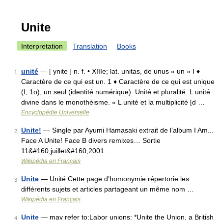
Unite
Interpretation
Translation
Books
unité
— [ ynite ] n. f. • XIIIe; lat. unitas, de unus « un » I ♦
1
Caractère de ce qui est un. 1 ♦ Caractère de ce qui est unique
(I, 1o), un seul (identité numérique). Unité et pluralité. L unité
divine dans le monothéisme. « L unité et la multiplicité [d …
Encyclopédie Universelle
Unite!
— Single par Ayumi Hamasaki extrait de l’album I Am...
2
Face A Unite! Face B divers remixes… Sortie
11&#160;juillet&#160;2001 …
Wikipédia en Français
Unite
— Unité Cette page d’homonymie répertorie les
3
différents sujets et articles partageant un même nom …
Wikipédia en Français
Unite
— may refer to:Labor unions: *Unite the Union, a British
4