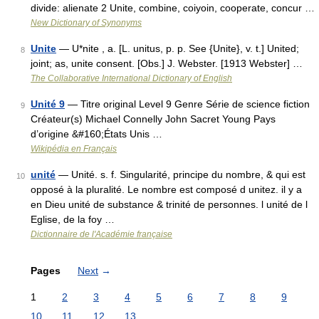
divide: alienate 2 Unite, combine, coiyoin, cooperate, concur …
New Dictionary of Synonyms
Unite
— U*nite , a. [L. unitus, p. p. See {Unite}, v. t.] United;
8
joint; as, unite consent. [Obs.] J. Webster. [1913 Webster] …
The Collaborative International Dictionary of English
Unité 9
— Titre original Level 9 Genre Série de science fiction
9
Créateur(s) Michael Connelly John Sacret Young Pays
d’origine &#160;États Unis …
Wikipédia en Français
unité
— Unité. s. f. Singularité, principe du nombre, & qui est
10
opposé à la pluralité. Le nombre est composé d unitez. il y a
en Dieu unité de substance & trinité de personnes. l unité de l
Eglise, de la foy …
Dictionnaire de l'Académie française
Pages
Next
→
1
2
3
4
5
6
7
8
9
10
11
12
13