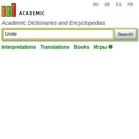
RU
DE
ES
FR
en-academic.com
Academic Dictionaries and Encyclopedias
Search!
Interpretations
Translations
Books
Игры ⚽