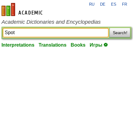
RU
DE
ES
FR
en-academic.com
Academic Dictionaries and Encyclopedias
Search!
Interpretations
Translations
Books
Игры ⚽