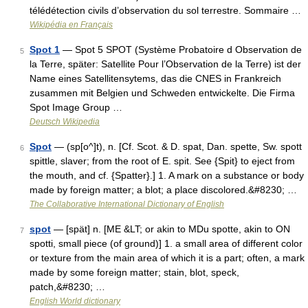
télédétection civils d’observation du sol terrestre. Sommaire …
Wikipédia en Français
Spot 1
— Spot 5 SPOT (Système Probatoire d Observation de
5
la Terre, später: Satellite Pour l’Observation de la Terre) ist der
Name eines Satellitensytems, das die CNES in Frankreich
zusammen mit Belgien und Schweden entwickelte. Die Firma
Spot Image Group …
Deutsch Wikipedia
Spot
— (sp[o^]t), n. [Cf. Scot. & D. spat, Dan. spette, Sw. spott
6
spittle, slaver; from the root of E. spit. See {Spit} to eject from
the mouth, and cf. {Spatter}.] 1. A mark on a substance or body
made by foreign matter; a blot; a place discolored.&#8230; …
The Collaborative International Dictionary of English
spot
— [spät] n. [ME &LT; or akin to MDu spotte, akin to ON
7
spotti, small piece (of ground)] 1. a small area of different color
or texture from the main area of which it is a part; often, a mark
made by some foreign matter; stain, blot, speck,
patch,&#8230; …
English World dictionary