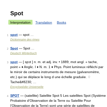
Spot
Interpretation
Translation
Books
spot
— spot …
1
Dictionnaire des rimes
Spot
— Spot …
2
Deutsch Wörterbuch
spot
— [ spɔt ] n. m. et adj. inv. • 1889; mot angl. « tache,
3
point » ♦ Anglic. I ♦ N. m. 1 ♦ Phys. Point lumineux réfléchi par
le miroir de certains instruments de mesure (galvanomètre,
etc.) qui se déplace le long d une échelle graduée. ♢
Tache&#8230; …
Encyclopédie Universelle
SPOT
— (satellite) Satellite Spot 5 Les satellites Spot (Système
4
Probatoire d’Observation de la Terre ou Satellite Pour
l’Observation de la Terre) sont une série de satellites de