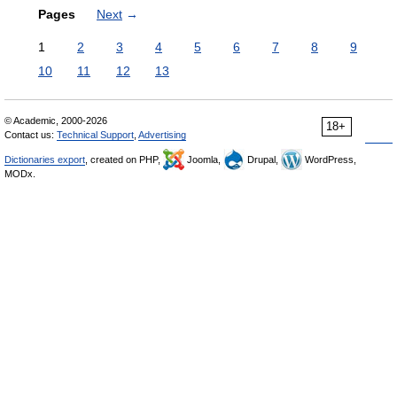
Pages
Next
→
1
2
3
4
5
6
7
8
9
10
11
12
13
© Academic, 2000-2026
18+
Contact us:
Technical Support
,
Advertising
Dictionaries export
, created on PHP,
Joomla,
Drupal,
WordPress,
MODx.