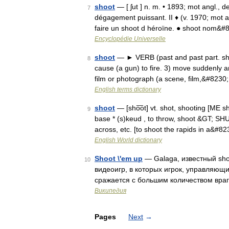
shoot
— [ ʃut ] n. m. • 1893; mot angl., de 
7
dégagement puissant. II ♦ (v. 1970; mot an
faire un shoot d héroïne. ● shoot nom&#
Encyclopédie Universelle
shoot
— ► VERB (past and past part. shot)
8
cause (a gun) to fire. 3) move suddenly an
film or photograph (a scene, film,&#8230
English terms dictionary
shoot
— [sho͞ot] vt. shot, shooting [ME 
9
base * (s)keud , to throw, shoot &GT; SHUT,
across, etc. [to shoot the rapids in a&#8
English World dictionary
Shoot \'em up
— Galaga, известный sho
10
видеоигр, в которых игрок, управляющ
сражается с большим количеством вра
Википедия
Pages
Next
→