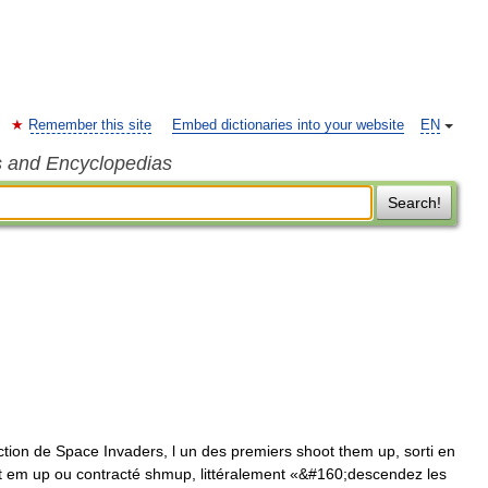
Remember this site
Embed dictionaries into your website
EN
s and Encyclopedias
Search!
on de Space Invaders, l un des premiers shoot them up, sorti en
ot em up ou contracté shmup, littéralement «&#160;descendez les