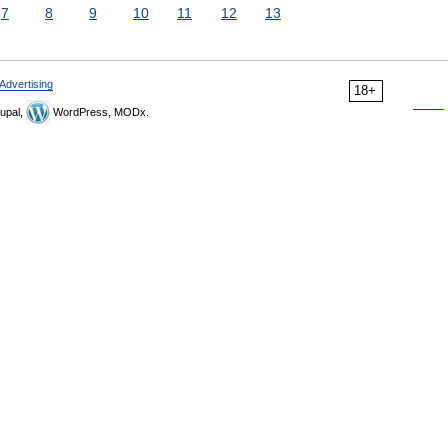
7
8
9
10
11
12
13
Advertising
18+
upal,
WordPress, MODx.