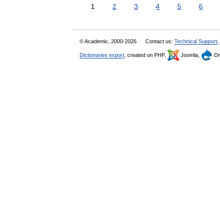
1
2
3
4
5
6
© Academic, 2000-2026
Contact us:
Technical Support
,
Dictionaries export
, created on PHP,
Joomla,
Dr