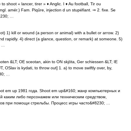
to shoot « lancer, tirer » ♦ Anglic. I ♦ Au football, Tir ou
gl. amér.) Fam. Piqûre, injection d un stupéfiant. ⇒ 2. fixe. Se
8230; …
 1) kill or wound (a person or animal) with a bullet or arrow. 2)
d rapidly. 4) direct (a glance, question, or remark) at someone. 5)
; …
shoten &LT; OE sceotan, akin to ON skjōta, Ger schiessen &LT; IE
 OSlav is kydati, to throw out] 1. a) to move swiftly over, by,
230; …
ot em up 1981 года. Shoot em up&#160; жанр компьютерных и
ий каким либо персонажем или техническим средством,
гов при помощи стрельбы. Процесс игры часто&#8230; …