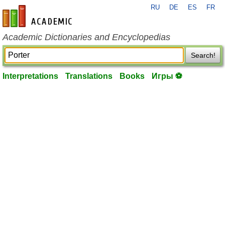
RU
DE
ES
FR
en-academic.com
Academic Dictionaries and Encyclopedias
Search!
Interpretations
Translations
Books
Игры ⚽