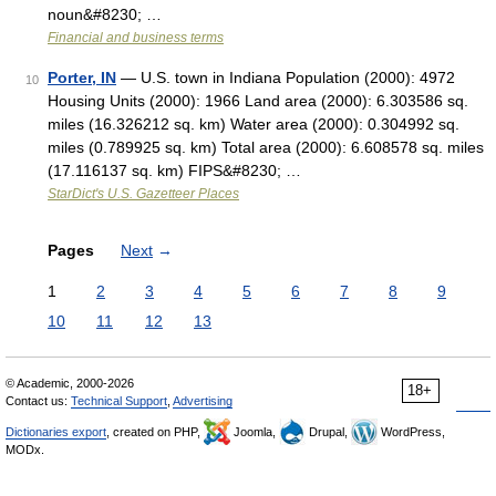
noun&#8230; …
Financial and business terms
Porter, IN
— U.S. town in Indiana Population (2000): 4972
10
Housing Units (2000): 1966 Land area (2000): 6.303586 sq.
miles (16.326212 sq. km) Water area (2000): 0.304992 sq.
miles (0.789925 sq. km) Total area (2000): 6.608578 sq. miles
(17.116137 sq. km) FIPS&#8230; …
StarDict's U.S. Gazetteer Places
Pages
Next
→
1
2
3
4
5
6
7
8
9
10
11
12
13
© Academic, 2000-2026
18+
Contact us:
Technical Support
,
Advertising
Dictionaries export
, created on PHP,
Joomla,
Drupal,
WordPress,
MODx.