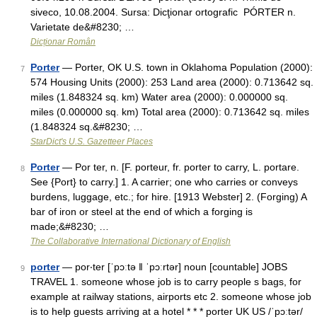
siveco, 10.08.2004. Sursa: Dicţionar ortografic PÓRTER n.
Varietate de&#8230; …
Dicționar Român
Porter
— Porter, OK U.S. town in Oklahoma Population (2000):
7
574 Housing Units (2000): 253 Land area (2000): 0.713642 sq.
miles (1.848324 sq. km) Water area (2000): 0.000000 sq.
miles (0.000000 sq. km) Total area (2000): 0.713642 sq. miles
(1.848324 sq.&#8230; …
StarDict's U.S. Gazetteer Places
Porter
— Por ter, n. [F. porteur, fr. porter to carry, L. portare.
8
See {Port} to carry.] 1. A carrier; one who carries or conveys
burdens, luggage, etc.; for hire. [1913 Webster] 2. (Forging) A
bar of iron or steel at the end of which a forging is
made;&#8230; …
The Collaborative International Dictionary of English
porter
— por‧ter [ˈpɔːtə ǁ ˈpɔːrtər] noun [countable] JOBS
9
TRAVEL 1. someone whose job is to carry people s bags, for
example at railway stations, airports etc 2. someone whose job
is to help guests arriving at a hotel * * * porter UK US /ˈpɔːtər/