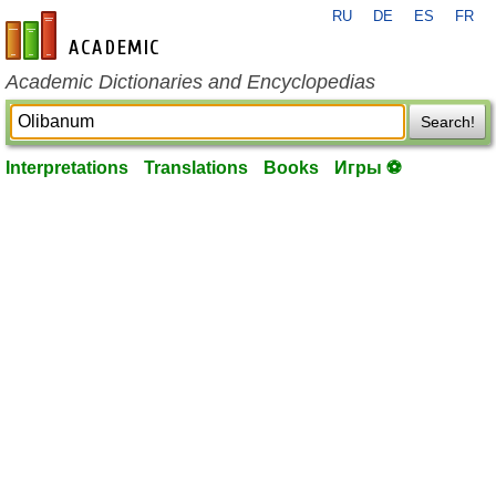
RU
DE
ES
FR
en-academic.com
Academic Dictionaries and Encyclopedias
Search!
Interpretations
Translations
Books
Игры ⚽