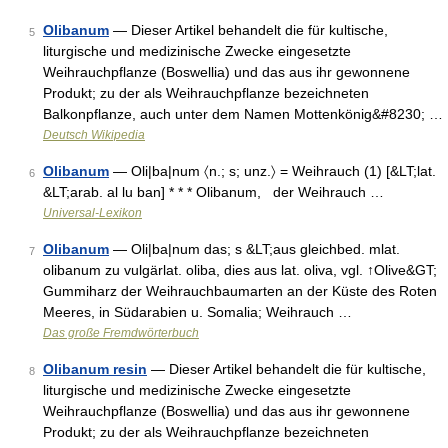
Olibanum
— Dieser Artikel behandelt die für kultische,
5
liturgische und medizinische Zwecke eingesetzte
Weihrauchpflanze (Boswellia) und das aus ihr gewonnene
Produkt; zu der als Weihrauchpflanze bezeichneten
Balkonpflanze, auch unter dem Namen Mottenkönig&#8230; …
Deutsch Wikipedia
Olibanum
— Oli|ba|num 〈n.; s; unz.〉 = Weihrauch (1) [&LT;lat.
6
&LT;arab. al lu ban] * * * Olibanum, der Weihrauch …
Universal-Lexikon
Olibanum
— Oli|ba|num das; s &LT;aus gleichbed. mlat.
7
olibanum zu vulgärlat. oliba, dies aus lat. oliva, vgl. ↑Olive&GT;
Gummiharz der Weihrauchbaumarten an der Küste des Roten
Meeres, in Südarabien u. Somalia; Weihrauch …
Das große Fremdwörterbuch
Olibanum resin
— Dieser Artikel behandelt die für kultische,
8
liturgische und medizinische Zwecke eingesetzte
Weihrauchpflanze (Boswellia) und das aus ihr gewonnene
Produkt; zu der als Weihrauchpflanze bezeichneten