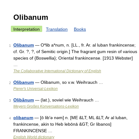
Olibanum
Interpretation
Translation
Books
Olibanum
— O*lib a*num, n. [LL., fr. Ar. al luban frankincense;
1
cf. Gr. ?, ?, of Semitic origin.] The fragrant gum resin of various
species of {Boswellia}; Oriental frankincense. [1913 Webster]
…
The Collaborative International Dictionary of English
Olibanum
— Olibanum, so v.w. Weihrauch …
2
Pierer's Universal-Lexikon
Olibănum
— (lat.), soviel wie Weihrauch …
3
Meyers Großes Konversations-Lexikon
olibanum
— [ō lib′ə nəm] n. [ME &LT; ML &LT; Ar al luban,
4
frankincense, akin to Heb lebōnā &GT; Gr libanos]
FRANKINCENSE …
English World dictionary