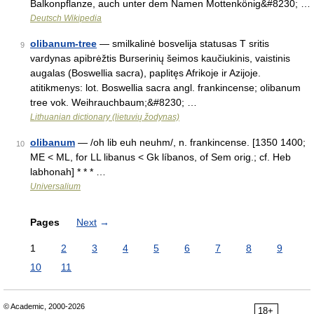
Balkonpflanze, auch unter dem Namen Mottenkönig&#8230; …
Deutsch Wikipedia
olibanum-tree
— smilkalinė bosvelija statusas T sritis
9
vardynas apibrėžtis Burserinių šeimos kaučiukinis, vaistinis
augalas (Boswellia sacra), paplitęs Afrikoje ir Azijoje.
atitikmenys: lot. Boswellia sacra angl. frankincense; olibanum
tree vok. Weihrauchbaum;&#8230; …
Lithuanian dictionary (lietuvių žodynas)
olibanum
— /oh lib euh neuhm/, n. frankincense. [1350 1400;
10
ME < ML, for LL libanus < Gk líbanos, of Sem orig.; cf. Heb
labhonah] * * * …
Universalium
Pages
Next
→
1
2
3
4
5
6
7
8
9
10
11
© Academic, 2000-2026
18+