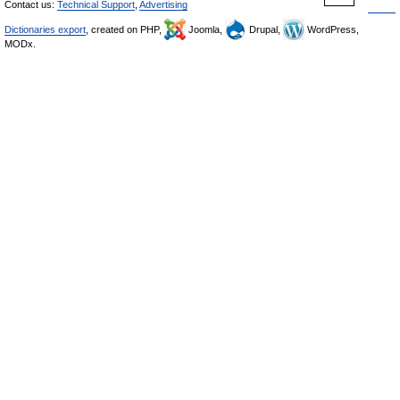
Contact us:
Technical Support
,
Advertising
Dictionaries export
, created on PHP,
Joomla,
Drupal,
WordPress,
MODx.