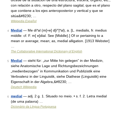
dícese de la situación de una estructura, víscera, órgano, etc.,
con relación a otro, respecto del plano sagital, que es el plano
que contiene a los ejes anteroposterior y vertical y que se
sitúa&#8230; …
Wikipedia Español
Medial
— Me di*al (m[=e] d[i^]*al), a. [L. medialis, fr. medius
4
middle: cf. F. m[ e]dial. See {Middle}.] Of or pertaining to a
mean or average; mean; as, medial alligation. [1913 Webster]
…
The Collaborative International Dictionary of English
Medial
— steht für: „zur Mitte hin gelegen” in der Medizin,
5
siehe Anatomische Lage und Richtungsbezeichnungen
„medienbezogen” in Kommunikation und Publizistik eine
Verbvalenz in der Linguistik, siehe Diathese (Linguistik) eine
Eigenschaft in der Algebra,&#8230; …
Deutsch Wikipedia
medial
— adj. 2 g. 1. Situado no meio. • s. f. 2. Letra medial
6
(de uma palavra) …
Dicionário da Língua Portuguesa