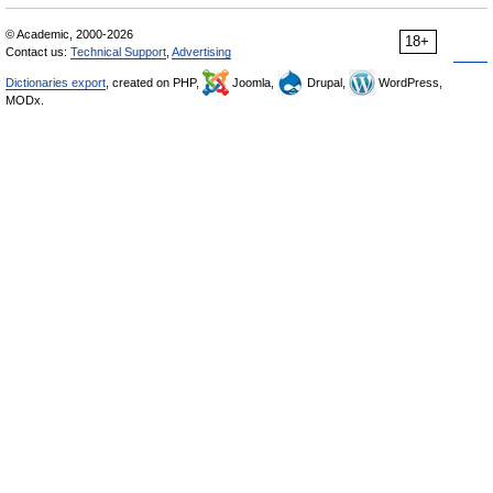
© Academic, 2000-2026
18+
Contact us:
Technical Support
,
Advertising
Dictionaries export
, created on PHP,
Joomla,
Drupal,
WordPress,
MODx.