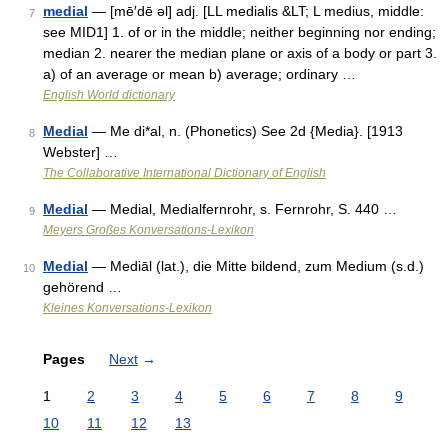
medial
— [mē′dē əl] adj. [LL medialis &LT; L medius, middle:
7
see MID1] 1. of or in the middle; neither beginning nor ending;
median 2. nearer the median plane or axis of a body or part 3.
a) of an average or mean b) average; ordinary …
English World dictionary
Medial
— Me di*al, n. (Phonetics) See 2d {Media}. [1913
8
Webster] …
The Collaborative International Dictionary of English
Medial
— Medial, Medialfernrohr, s. Fernrohr, S. 440 …
9
Meyers Großes Konversations-Lexikon
Medial
— Mediāl (lat.), die Mitte bildend, zum Medium (s.d.)
10
gehörend …
Kleines Konversations-Lexikon
Pages
Next
→
1
2
3
4
5
6
7
8
9
10
11
12
13