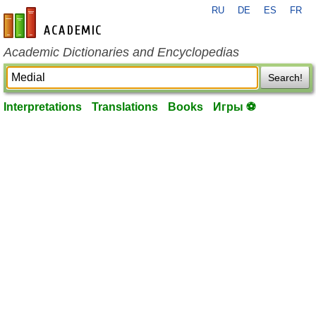
RU
DE
ES
FR
en-academic.com
Academic Dictionaries and Encyclopedias
Search!
Interpretations
Translations
Books
Игры ⚽