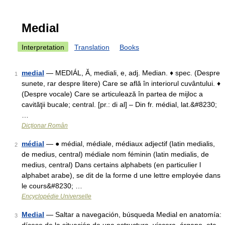
Medial
Interpretation
Translation
Books
medial
— MEDIÁL, Ă, mediali, e, adj. Median. ♦ spec. (Despre
1
sunete, rar despre litere) Care se află în interiorul cuvântului. ♦
(Despre vocale) Care se articulează în partea de mijloc a
cavităţii bucale; central. [pr.: di al] – Din fr. médial, lat.&#8230;
…
Dicționar Român
médial
— ● médial, médiale, médiaux adjectif (latin medialis,
2
de medius, central) médiale nom féminin (latin medialis, de
medius, central) Dans certains alphabets (en particulier l
alphabet arabe), se dit de la forme d une lettre employée dans
le cours&#8230; …
Encyclopédie Universelle
Medial
— Saltar a navegación, búsqueda Medial en anatomía:
3