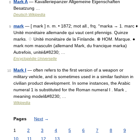
Mark A
— Kavalleriepanzer Allgemeine Eigenschaften
8
Besatzung …
Deutsch Wikipedia
mark
— [ mark ] n. m. • 1872; mot all., frq. °marka → 1. marc ♦
9
Unité monétaire allemande qui vaut cent pfennigs. Quinze
marks. ♢ Unité monétaire de la Finlande. ⊗ HOM. Marque. ●
mark nom masculin (allemand Mark, du francique marka)
Autrefois, unité&#8230; …
Encyclopédie Universelle
Mark I
— often refers to the first version of a weapon or
10
military vehicle, and is sometimes used in a similar fashion in
civilian product development. In some instances, the Arabic
numeral 1 is substituted for the Roman numeral I . Mark ,
meaning model&#8230; …
Wikipedia
Pages
Next
→
1
2
3
4
5
6
7
8
9
10
11
12
13