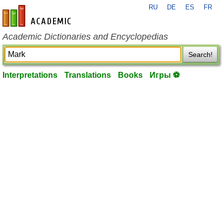
RU
DE
ES
FR
en-academic.com
Academic Dictionaries and Encyclopedias
Search!
Interpretations
Translations
Books
Игры ⚽