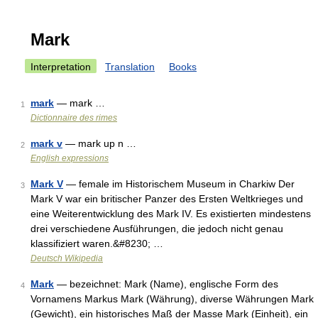
Mark
Interpretation
Translation
Books
mark
— mark …
1
Dictionnaire des rimes
mark v
— mark up n …
2
English expressions
Mark V
— female im Historischem Museum in Charkiw Der
3
Mark V war ein britischer Panzer des Ersten Weltkrieges und
eine Weiterentwicklung des Mark IV. Es existierten mindestens
drei verschiedene Ausführungen, die jedoch nicht genau
klassifiziert waren.&#8230; …
Deutsch Wikipedia
Mark
— bezeichnet: Mark (Name), englische Form des
4
Vornamens Markus Mark (Währung), diverse Währungen Mark
(Gewicht), ein historisches Maß der Masse Mark (Einheit), ein