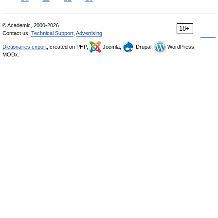
© Academic, 2000-2026
18+
Contact us:
Technical Support
,
Advertising
Dictionaries export
, created on PHP,
Joomla,
Drupal,
WordPress,
MODx.