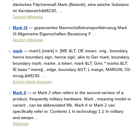
dänisches Flächenmaß Mark (Botanik), eine weiche Substanz
im Kernbereich&#8230; …
Deutsch Wikipedia
Mark IX
— gepanzertes Mannschaftstransportfahrzeug Mark
5
IX Allgemeine Eigenschaften Besatzung F …
Deutsch Wikipedia
mark
— mark1 [märk] n. [ME &LT; OE mearc, orig., boundary,
6
hence boundary sign, hence sign, akin to Ger mark, boundary,
boundary mark, marke, a token, mark &LT; Gmc * marka &LT;
IE base * mereĝ , edge, boundary &GT; L margo, MARGIN, OIr
mruig,&#8230; …
English World dictionary
Mark II
— or Mark 2 often refers to the second version of a
7
product, frequently military hardware. Mark , meaning model or
variant , can be abbreviated Mk. Mark II or Mark 2 can
specifically refer to: Contents 1 In technology 1.1 In military
and weapo …
Wikipedia