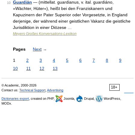
Guardiān
— (mittellat. guardianus, v. ital. guardiáno,
10
»Wächter, Hüter«), heißt bei den Franziskanern und
Kapuzinern der Pater Superior oder Vorgesetzte, in England
derjenige, der während einer geistlichen Vakanz die geistliche
Jurisdiktion in einer Diözese …
Meyers Großes Konversations-Lexikon
Pages
Next
→
1
2
3
4
5
6
7
8
9
10
11
12
13
© Academic, 2000-2026
18+
Contact us:
Technical Support
,
Advertising
Dictionaries export
, created on PHP,
Joomla,
Drupal,
WordPress,
MODx.