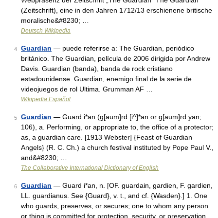
Webpräsenz der Zeitschrift „The Guardian“ The Guardian
(Zeitschrift), eine in den Jahren 1712/13 erschienene britische
moralische&#8230; …
Deutsch Wikipedia
Guardian
— puede referirse a: The Guardian, periódico
4
británico. The Guardian, película de 2006 dirigida por Andrew
Davis. Guardian (banda), banda de rock cristiano
estadounidense. Guardian, enemigo final de la serie de
videojuegos de rol Ultima. Grumman AF …
Wikipedia Español
Guardian
— Guard i*an (g[aum]rd [i^]*an or g[aum]rd yan;
5
106), a. Performing, or appropriate to, the office of a protector;
as, a guardian care. [1913 Webster] {Feast of Guardian
Angels} (R. C. Ch.) a church festival instituted by Pope Paul V.,
and&#8230; …
The Collaborative International Dictionary of English
Guardian
— Guard i*an, n. [OF. guardain, gardien, F. gardien,
6
LL. guardianus. See {Guard}, v. t., and cf. {Wasden}.] 1. One
who guards, preserves, or secures; one to whom any person
or thing is committed for protection, security, or preservation