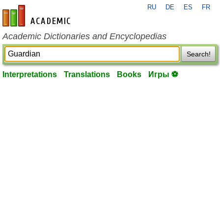
RU
DE
ES
FR
en-academic.com
Academic Dictionaries and Encyclopedias
Search!
Interpretations
Translations
Books
Игры ⚽