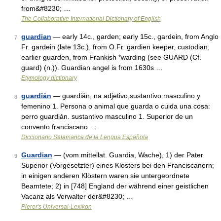
from&#8230; …
The Collaborative International Dictionary of English
guardian
— early 14c., garden; early 15c., gardein, from Anglo
7
Fr. gardein (late 13c.), from O.Fr. gardien keeper, custodian,
earlier guarden, from Frankish *warding (see GUARD (Cf.
guard) (n.)). Guardian angel is from 1630s …
Etymology dictionary
guardián
— guardián, na adjetivo,sustantivo masculino y
8
femenino 1. Persona o animal que guarda o cuida una cosa:
perro guardián. sustantivo masculino 1. Superior de un
convento franciscano …
Diccionario Salamanca de la Lengua Española
Guardian
— (vom mittellat. Guardia, Wache), 1) der Pater
9
Superior (Vorgesetzter) eines Klosters bei den Franciscanern;
in einigen anderen Klöstern waren sie untergeordnete
Beamtete; 2) in [748] England der während einer geistlichen
Vacanz als Verwalter der&#8230; …
Pierer's Universal-Lexikon