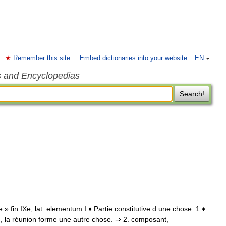
Remember this site
Embed dictionaries into your website
EN
s and Encyclopedias
Search!
e » fin IXe; lat. elementum I ♦ Partie constitutive d une chose. 1 ♦
 la réunion forme une autre chose. ⇒ 2. composant,