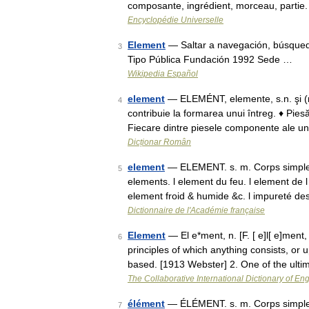
composante, ingrédient, morceau, partie
Encyclopédie Universelle
Element
— Saltar a navegación, búsqued
3
Tipo Pública Fundación 1992 Sede …
Wikipedia Español
element
— ELEMÉNT, elemente, s.n. şi (ra
4
contribuie la formarea unui întreg. ♦ Pie
Fiecare dintre piesele componente ale 
Dicționar Român
element
— ELEMENT. s. m. Corps simple q
5
elements. l element du feu. l element de l
element froid & humide &c. l impureté d
Dictionnaire de l'Académie française
Element
— El e*ment, n. [F. [ e]l[ e]ment
6
principles of which anything consists, or
based. [1913 Webster] 2. One of the ult
The Collaborative International Dictionary of Eng
élément
— ÉLÉMENT. s. m. Corps simple q
7