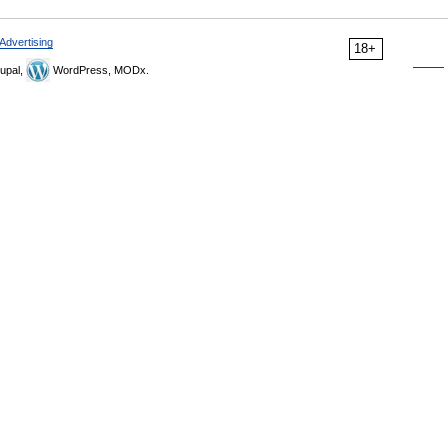
Advertising
18+
upal,
WordPress, MODx.