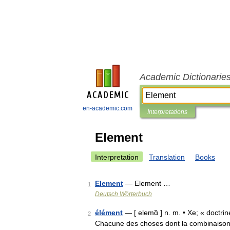
Academic Dictionarie
en-academic.com
Interpretations
Element
Interpretation
Translation
Books
Element
— Element …
1
Deutsch Wörterbuch
élément
— [ elemɑ̃ ] n. m. • Xe; « doctrin
2
Chacune des choses dont la combinaison,