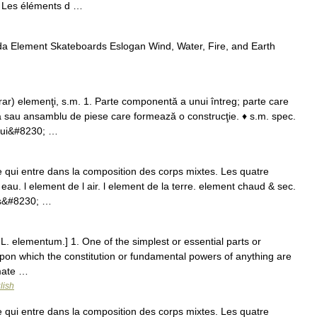
. Les éléments d …
a Element Skateboards Eslogan Wind, Water, Fire, and Earth
r) elemenţi, s.m. 1. Parte componentă a unui întreg; parte care
să sau ansamblu de piese care formează o construcţie. ♦ s.m. spec.
unui&#8230; …
ui entre dans la composition des corps mixtes. Les quatre
 eau. l element de l air. l element de la terre. element chaud & sec.
es&#8230; …
, L. elementum.] 1. One of the simplest or essential parts or
 upon which the constitution or fundamental powers of anything are
imate …
lish
ui entre dans la composition des corps mixtes. Les quatre