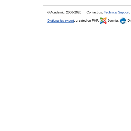
© Academic, 2000-2026
Contact us:
Technical Support
,
Dictionaries export
, created on PHP,
Joomla,
Dr