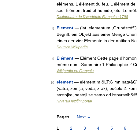
élémens. L élément du feu. L élément de l
sec. Élément froid et humide, etc. Le m
Dictionnaire de l'Académie Française 1798
Element
— (lat. elementum „Grundstoff“
8
Begriff: ein Objekt aus einer Menge Chem
eines der vier Elemente in der antiken N
Deutsch Wikipedia
Elément
— Élément Cette page d’homonymie
9
même nom. Sommaire 1 Philosophie 2 
Wikipédia en Français
element
— elèment m &LT;G mn nātā&GT; DEF
10
(vatra, zemlja, voda, zrak); počelo 2. ke
sastojke, sastoji se samo od istovrsnih&
Hrvatski jezični portal
Pages
Next
→
1
2
3
4
5
6