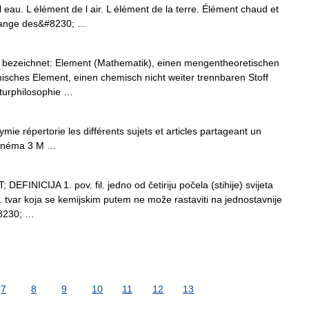
 eau. L élément de l air. L élément de la terre. Élément chaud et
élange des&#8230; …
) bezeichnet: Element (Mathematik), einen mengentheoretischen
isches Element, einen chemisch nicht weiter trennbaren Stoff
aturphilosophie …
 répertorie les différents sujets et articles partageant un
Cinéma 3 M …
INICIJA 1. pov. fil. jedno od četiriju počela (stihije) svijeta
m. tvar koja se kemijskim putem ne može rastaviti na jednostavnije
#8230; …
7
8
9
10
11
12
13