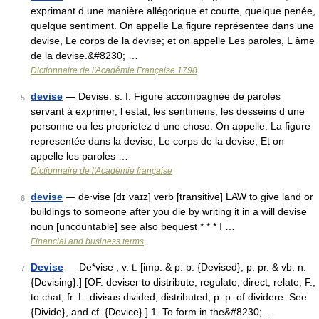
exprimant d une manière allégorique et courte, quelque penée,
quelque sentiment. On appelle La figure représentee dans une
devise, Le corps de la devise; et on appelle Les paroles, L âme
de la devise.&#8230; …
Dictionnaire de l'Académie Française 1798
devise
— Devise. s. f. Figure accompagnée de paroles
5
servant à exprimer, l estat, les sentimens, les desseins d une
personne ou les proprietez d une chose. On appelle. La figure
representée dans la devise, Le corps de la devise; Et on
appelle les paroles …
Dictionnaire de l'Académie française
devise
— de‧vise [dɪˈvaɪz] verb [transitive] LAW to give land or
6
buildings to someone after you die by writing it in a will devise
noun [uncountable] see also bequest * * * Ⅰ …
Financial and business terms
Devise
— De*vise , v. t. [imp. & p. p. {Devised}; p. pr. & vb. n.
7
{Devising}.] [OF. deviser to distribute, regulate, direct, relate, F.,
to chat, fr. L. divisus divided, distributed, p. p. of dividere. See
{Divide}, and cf. {Device}.] 1. To form in the&#8230; …