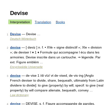
Devise
Interpretation
Translation
Books
Devise
— Devise …
1
Deutsch Wörterbuch
devise
— [ dəviz ] n. f. • XVe « signe distinctif »; XIe « division
2
»; de deviser I ♦ 1 ♦ Formule qui accompagne l écu dans les
armoiries. Devise inscrite dans un cartouche. ⇒ légende. Par
ext. Figure emblém …
Encyclopédie Universelle
devise
— de·vise 1 /di vīz/ vt de·vised, de·vis·ing [Anglo
3
French deviser to divide, share, bequeath, ultimately from Latin
dividere to divide]: to give (property) by will; specif: to give (real
property) by will compare alienate, bequeath, convey …
Law dictionary
devise
— DEVISE. s. f. Figure accompagnée de paroles,
4