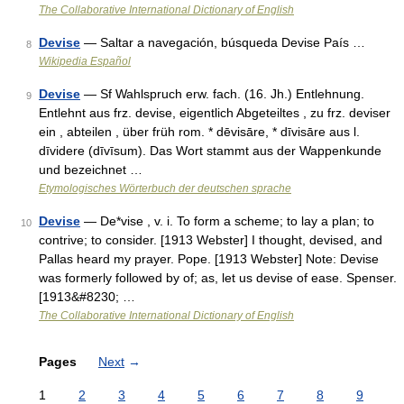
The Collaborative International Dictionary of English
Devise
— Saltar a navegación, búsqueda Devise País …
8
Wikipedia Español
Devise
— Sf Wahlspruch erw. fach. (16. Jh.) Entlehnung.
9
Entlehnt aus frz. devise, eigentlich Abgeteiltes , zu frz. deviser
ein , abteilen , über früh rom. * dēvisāre, * dīvisāre aus l.
dīvidere (dīvīsum). Das Wort stammt aus der Wappenkunde
und bezeichnet …
Etymologisches Wörterbuch der deutschen sprache
Devise
— De*vise , v. i. To form a scheme; to lay a plan; to
10
contrive; to consider. [1913 Webster] I thought, devised, and
Pallas heard my prayer. Pope. [1913 Webster] Note: Devise
was formerly followed by of; as, let us devise of ease. Spenser.
[1913&#8230; …
The Collaborative International Dictionary of English
Pages
Next
→
1
2
3
4
5
6
7
8
9