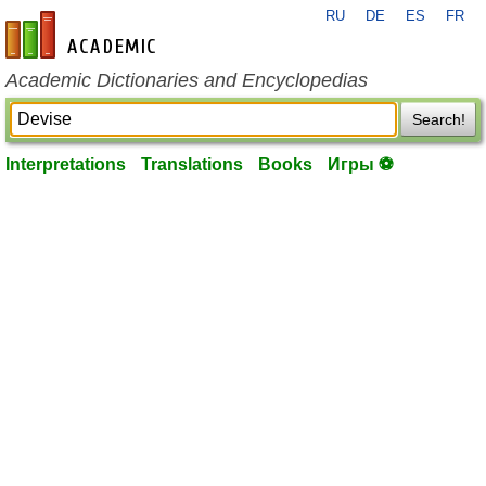
RU
DE
ES
FR
en-academic.com
Academic Dictionaries and Encyclopedias
Search!
Interpretations
Translations
Books
Игры ⚽