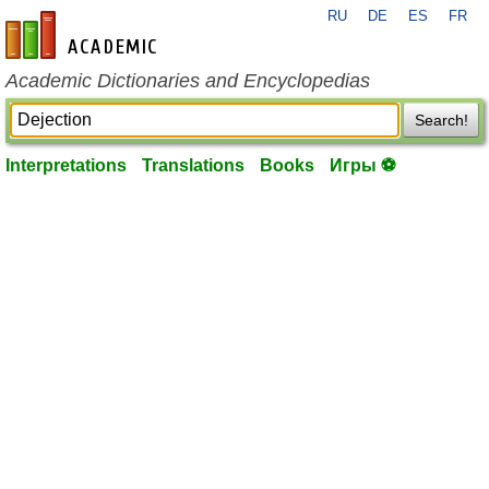
RU
DE
ES
FR
en-academic.com
Academic Dictionaries and Encyclopedias
Search!
Interpretations
Translations
Books
Игры ⚽