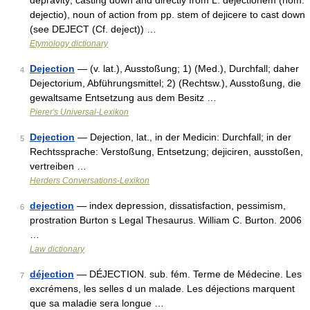
depravity; casting down and directly from L. dejectionem (nom.
dejectio), noun of action from pp. stem of dejicere to cast down
(see DEJECT (Cf. deject)) …
Etymology dictionary
Dejection
— (v. lat.), Ausstoßung; 1) (Med.), Durchfall; daher
4
Dejectorium, Abführungsmittel; 2) (Rechtsw.), Ausstoßung, die
gewaltsame Entsetzung aus dem Besitz …
Pierer's Universal-Lexikon
Dejection
— Dejection, lat., in der Medicin: Durchfall; in der
5
Rechtssprache: Verstoßung, Entsetzung; dejiciren, ausstoßen,
vertreiben …
Herders Conversations-Lexikon
dejection
— index depression, dissatisfaction, pessimism,
6
prostration Burton s Legal Thesaurus. William C. Burton. 2006
…
Law dictionary
déjection
— DÉJECTION. sub. fém. Terme de Médecine. Les
7
excrémens, les selles d un malade. Les déjections marquent
que sa maladie sera longue …