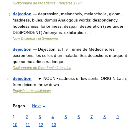
Dictionnaire de l'Académie Française 1798
dejection
— depression, melancholy, melancholia, gloom,
8
*sadness, blues, dumps Analogous words: despondency,
hopelessness, forlornness, despair, desperation (see under
DESPONDENT) Antonyms: exhilaration …
New Dictionary of Synonyms
dejection
— Dejection. s. f. v. Terme de Medecine, les
9
excremens, les selles d un malade. Ses decoctions marquent
que sa maladie sera longue …
Dictionnaire de l'Académie française
dejection
— ► NOUN ▪ sadness or low sprits. ORIGIN Latin,
10
from deicere throw down …
English terms dictionary
Pages
Next
→
1
2
3
4
5
6
7
8
9
10
11
12
13