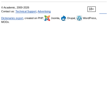
© Academic, 2000-2026
18+
Contact us:
Technical Support
,
Advertising
Dictionaries export
, created on PHP,
Joomla,
Drupal,
WordPress,
MODx.