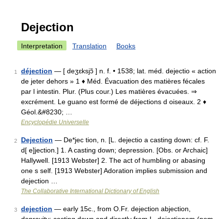
Dejection
Interpretation
Translation
Books
déjection
— [ deʒɛksjɔ̃ ] n. f. • 1538; lat. méd. dejectio « action
1
de jeter dehors » 1 ♦ Méd. Évacuation des matières fécales
par l intestin. Plur. (Plus cour.) Les matières évacuées. ⇒
excrément. Le guano est formé de déjections d oiseaux. 2 ♦
Géol.&#8230; …
Encyclopédie Universelle
Dejection
— De*jec tion, n. [L. dejectio a casting down: cf. F.
2
d[ e]jection.] 1. A casting down; depression. [Obs. or Archaic]
Hallywell. [1913 Webster] 2. The act of humbling or abasing
one s self. [1913 Webster] Adoration implies submission and
dejection …
The Collaborative International Dictionary of English
dejection
— early 15c., from O.Fr. dejection abjection,
3