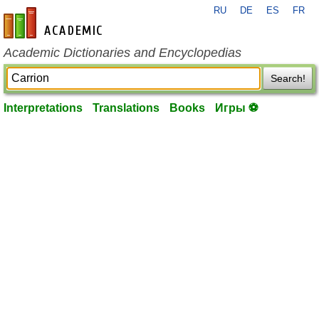
RU
DE
ES
FR
en-academic.com
Academic Dictionaries and Encyclopedias
Search!
Interpretations
Translations
Books
Игры ⚽