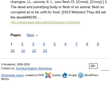
charogne, LL. caronia, fr. L. caro flesh Cf. {Crone}, {Crony}.] 1.
The dead and putrefying body or flesh of an animal; flesh so
corrupted as to be unfit for food. [1913 Webster] They did eat
the dead&#8230; …
The Collaborative International Dictionary of English
Pages
Next
→
1
2
3
4
5
6
7
8
9
10
11
12
13
© Academic, 2000-2026
18+
Contact us:
Technical Support
,
Advertising
Dictionaries export
, created on PHP,
Joomla,
Drupal,
WordPress,
MODx.