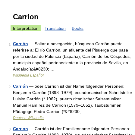
Carrion
Interpretation
Translation
Books
Carrión
— Saltar a navegación, búsqueda Carrión puede
1
referirse a: El río Carrión, un afluente del Pisuerga que pasa
por la ciudad de Palencia (España); Carrión de los Céspedes,
municipio español perteneciente a la provincia de Sevilla, en
Andalucía;&#8230; …
Wikipedia Español
Carrión
— oder Carrion ist der Name folgender Personen:
2
Benjamín Carrión (1898–1979), ecuadorianischer Schriftsteller
Luisito Carrión (* 1962), puerto ricanischer Salsamusiker
Manuel Ramírez de Carrión (1579–1652), Taubstummen
Pädagoge Pedro Carrión (*&#8230; …
Deutsch Wikipedia
Carrion
— Carrión ist der Familienname folgender Personen:
3