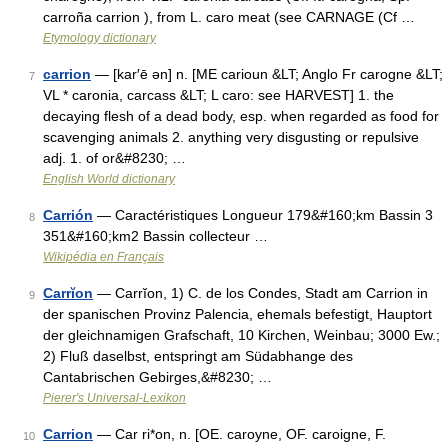
carroña carrion ), from L. caro meat (see CARNAGE (Cf …
Etymology dictionary
carrion
— [kar′ē ən] n. [ME carioun &LT; Anglo Fr carogne &LT;
7
VL * caronia, carcass &LT; L caro: see HARVEST] 1. the
decaying flesh of a dead body, esp. when regarded as food for
scavenging animals 2. anything very disgusting or repulsive
adj. 1. of or&#8230; …
English World dictionary
Carrión
— Caractéristiques Longueur 179&#160;km Bassin 3
8
351&#160;km2 Bassin collecteur …
Wikipédia en Français
Carrĭon
— Carrĭon, 1) C. de los Condes, Stadt am Carrion in
9
der spanischen Provinz Palencia, ehemals befestigt, Hauptort
der gleichnamigen Grafschaft, 10 Kirchen, Weinbau; 3000 Ew.;
2) Fluß daselbst, entspringt am Südabhange des
Cantabrischen Gebirges,&#8230; …
Pierer's Universal-Lexikon
Carrion
— Car ri*on, n. [OE. caroyne, OF. caroigne, F.
10