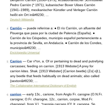
Benjamín Carrión (1898–1979), ecuadorianischer Schriftsteller
Pedro Carrión (* 1971), kubanischer Boxer Ulises Carrión
(1941–1989), mexikanischer Künstler und Verleger Carrión
heißt ein Ort in&#8230; …
Deutsch Wikipedia
Carrión
— puede referirse a: ● El río Carrión, un afluente del
4
Pisuerga que pasa por la ciudad de Palencia (España). ●
Carrión de los Céspedes, municipio español pertenenciente a
la provincia de Sevilla, en Andalucía. ● Carrión de los Condes,
municipio&#8230; …
Enciclopedia Universal
Carrion
— Car ri*on, a. Of or pertaining to dead and putrefying
5
carcasses; feeding on carrion. [1913 Webster] A prey for
carrion kites. Shak. [1913 Webster] {Carrion beetle} (Zo[ o]l.),
any beetle that feeds habitually on dead animals; also called
{sexton&#8230; …
The Collaborative International Dictionary of English
carrion
— early 13c., carione, from Anglo Fr. carogne (O.N.Fr.
6
caroigne; O.Fr. charogne, 12c., carrion, corpse, Mod.Fr.
charogne), from V.L. *caronia carcass (Cf. It. carogna, Sp.