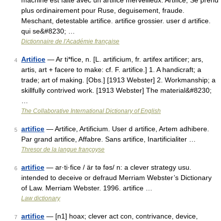
machine est faite avec un artifice merveilleux. Artifice, Se prend
plus ordinairement pour Ruse, deguisement, fraude.
Meschant, detestable artifice. artifice grossier. user d artifice.
qui se&#8230; …
Dictionnaire de l'Académie française
Artifice
— Ar ti*fice, n. [L. artificium, fr. artifex artificer; ars,
4
artis, art + facere to make: cf. F. artifice.] 1. A handicraft; a
trade; art of making. [Obs.] [1913 Webster] 2. Workmanship; a
skillfully contrived work. [1913 Webster] The material&#8230;
…
The Collaborative International Dictionary of English
artifice
— Artifice, Artificium. User d artifice, Artem adhibere.
5
Par grand artifice, Affabre. Sans artifice, Inartificialiter …
Thresor de la langue françoyse
artifice
— ar·ti·fice / är tə fəs/ n: a clever strategy usu.
6
intended to deceive or defraud Merriam Webster’s Dictionary
of Law. Merriam Webster. 1996. artifice …
Law dictionary
artifice
— [n1] hoax; clever act con, contrivance, device,
7