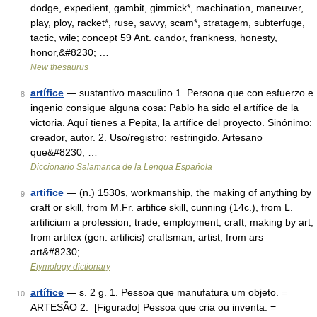
dodge, expedient, gambit, gimmick*, machination, maneuver,
play, ploy, racket*, ruse, savvy, scam*, stratagem, subterfuge,
tactic, wile; concept 59 Ant. candor, frankness, honesty,
honor,&#8230; …
New thesaurus
artífice
— sustantivo masculino 1. Persona que con esfuerzo e
8
ingenio consigue alguna cosa: Pablo ha sido el artífice de la
victoria. Aquí tienes a Pepita, la artífice del proyecto. Sinónimo:
creador, autor. 2. Uso/registro: restringido. Artesano
que&#8230; …
Diccionario Salamanca de la Lengua Española
artifice
— (n.) 1530s, workmanship, the making of anything by
9
craft or skill, from M.Fr. artifice skill, cunning (14c.), from L.
artificium a profession, trade, employment, craft; making by art,
from artifex (gen. artificis) craftsman, artist, from ars
art&#8230; …
Etymology dictionary
artífice
— s. 2 g. 1. Pessoa que manufatura um objeto. =
10
ARTESÃO 2. [Figurado] Pessoa que cria ou inventa. =