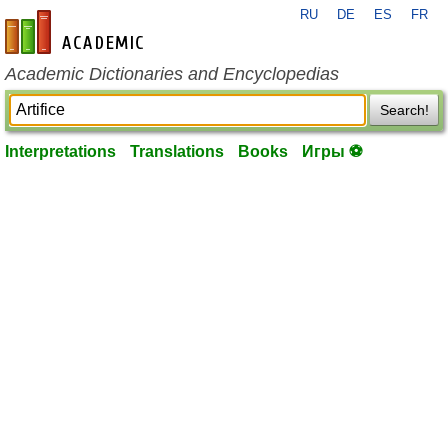
RU
DE
ES
FR
en-academic.com
Academic Dictionaries and Encyclopedias
Search!
Interpretations
Translations
Books
Игры ⚽