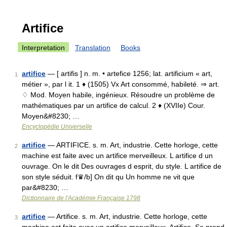
Artifice
Interpretation
Translation
Books
artifice
— [ artifis ] n. m. • artefice 1256; lat. artificium « art,
1
métier », par l it. 1 ♦ (1505) Vx Art consommé, habileté. ⇒ art.
♢ Mod. Moyen habile, ingénieux. Résoudre un problème de
mathématiques par un artifice de calcul. 2 ♦ (XVIIe) Cour.
Moyen&#8230; …
Encyclopédie Universelle
artifice
— ARTIFICE. s. m. Art, industrie. Cette horloge, cette
2
machine est faite avec un artifice merveilleux. L artifice d un
ouvrage. On le dit Des ouvrages d esprit, du style. L artifice de
son style séduit. f♛/b] On dit qu Un homme ne vit que
par&#8230; …
Dictionnaire de l'Académie Française 1798
artifice
— Artifice. s. m. Art, industrie. Cette horloge, cette
3