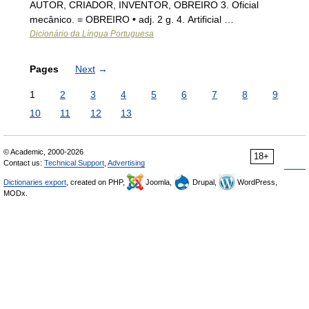
AUTOR, CRIADOR, INVENTOR, OBREIRO 3. Oficial
mecânico. = OBREIRO • adj. 2 g. 4. Artificial …
Dicionário da Língua Portuguesa
Pages
Next
→
1
2
3
4
5
6
7
8
9
10
11
12
13
© Academic, 2000-2026
18+
Contact us:
Technical Support
,
Advertising
Dictionaries export
, created on PHP,
Joomla,
Drupal,
WordPress,
MODx.