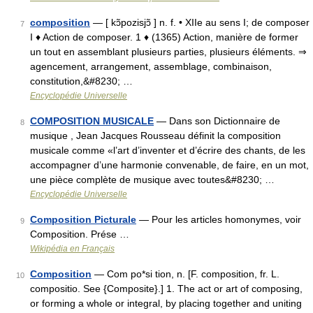
composition
— [ kɔ̃pozisjɔ̃ ] n. f. • XIIe au sens I; de composer
7
I ♦ Action de composer. 1 ♦ (1365) Action, manière de former
un tout en assemblant plusieurs parties, plusieurs éléments. ⇒
agencement, arrangement, assemblage, combinaison,
constitution,&#8230; …
Encyclopédie Universelle
COMPOSITION MUSICALE
— Dans son Dictionnaire de
8
musique , Jean Jacques Rousseau définit la composition
musicale comme «l’art d’inventer et d’écrire des chants, de les
accompagner d’une harmonie convenable, de faire, en un mot,
une pièce complète de musique avec toutes&#8230; …
Encyclopédie Universelle
Composition Picturale
— Pour les articles homonymes, voir
9
Composition. Prése …
Wikipédia en Français
Composition
— Com po*si tion, n. [F. composition, fr. L.
10
compositio. See {Composite}.] 1. The act or art of composing,
or forming a whole or integral, by placing together and uniting