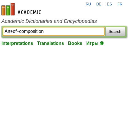
RU
DE
ES
FR
en-academic.com
Academic Dictionaries and Encyclopedias
Search!
Interpretations
Translations
Books
Игры ⚽