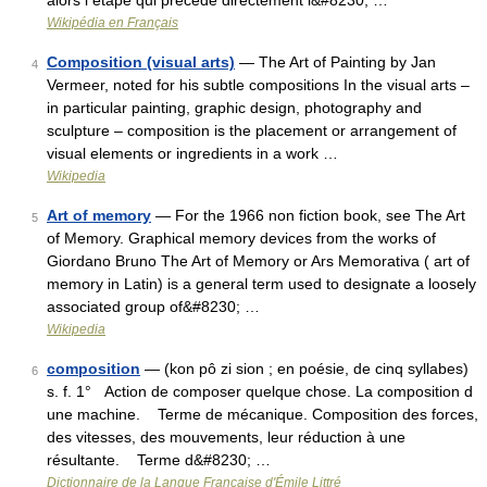
alors l étape qui précède directement l&#8230; …
Wikipédia en Français
Composition (visual arts)
— The Art of Painting by Jan
4
Vermeer, noted for his subtle compositions In the visual arts –
in particular painting, graphic design, photography and
sculpture – composition is the placement or arrangement of
visual elements or ingredients in a work …
Wikipedia
Art of memory
— For the 1966 non fiction book, see The Art
5
of Memory. Graphical memory devices from the works of
Giordano Bruno The Art of Memory or Ars Memorativa ( art of
memory in Latin) is a general term used to designate a loosely
associated group of&#8230; …
Wikipedia
composition
— (kon pô zi sion ; en poésie, de cinq syllabes)
6
s. f. 1° Action de composer quelque chose. La composition d
une machine. Terme de mécanique. Composition des forces,
des vitesses, des mouvements, leur réduction à une
résultante. Terme d&#8230; …
Dictionnaire de la Langue Française d'Émile Littré