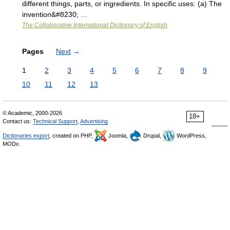
different things, parts, or ingredients. In specific uses: (a) The
invention&#8230; …
The Collaborative International Dictionary of English
Pages
Next
→
1
2
3
4
5
6
7
8
9
10
11
12
13
© Academic, 2000-2026
18+
Contact us:
Technical Support
,
Advertising
Dictionaries export
, created on PHP,
Joomla,
Drupal,
WordPress,
MODx.