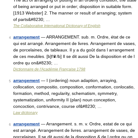
The act of arranging or putting in an orderly condition; the state
of being arranged or put in order; disposition in suitable form.
[1913 Webster] 2. The manner or result of arranging; system
of parts&#8230; …
The Collaborative International Dictionary of English
arrangement
— ARRANGEMENT. sub. m. Ordre, état de ce
4
qui est arrangé. Arrangement de livres. Arrangement de vases,
de porcelaines, de tableaux. Il y a du goût dans l arrangement
de ces meubles. [b]f♛/b] Il se dit aussi De la disposition et de l
ordre qu on&#8230; …
Dictionnaire de l'Académie Française 1798
arrangement
— I (ordering) noun adaption, arraying,
5
collocation, compositio, composition, conformation, conlocatio,
formation, method, regularity, schematism, symmetry,
systematization, uniformity II (plan) noun conception,
concoction, contrivance, course of&#8230; …
Law dictionary
arrangement
— Arrangement. s. m. v. Ordre, estat de ce qui
6
est arrangé. Arrangement de livres. arrangement de vases, de
porcelaines. Il se dit aussi de la disposition & de l ordre qu on