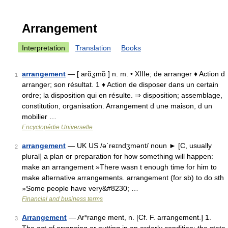
Arrangement
Interpretation
Translation
Books
arrangement
— [ arɑ̃ʒmɑ̃ ] n. m. • XIIIe; de arranger ♦ Action d
1
arranger; son résultat. 1 ♦ Action de disposer dans un certain
ordre; la disposition qui en résulte. ⇒ disposition; assemblage,
constitution, organisation. Arrangement d une maison, d un
mobilier …
Encyclopédie Universelle
arrangement
— UK US /əˈreɪndʒmənt/ noun ► [C, usually
2
plural] a plan or preparation for how something will happen:
make an arrangement »There wasn t enough time for him to
make alternative arrangements. arrangement (for sb) to do sth
»Some people have very&#8230; …
Financial and business terms
Arrangement
— Ar*range ment, n. [Cf. F. arrangement.] 1.
3