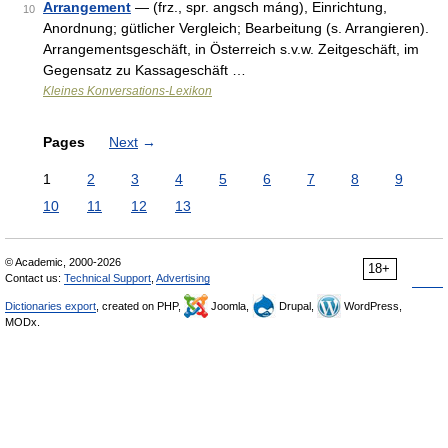
Arrangement
— (frz., spr. angsch máng), Einrichtung,
10
Anordnung; gütlicher Vergleich; Bearbeitung (s. Arrangieren).
Arrangementsgeschäft, in Österreich s.v.w. Zeitgeschäft, im
Gegensatz zu Kassageschäft …
Kleines Konversations-Lexikon
Pages
Next
→
1
2
3
4
5
6
7
8
9
10
11
12
13
© Academic, 2000-2026
18+
Contact us:
Technical Support
,
Advertising
Dictionaries export
, created on PHP,
Joomla,
Drupal,
WordPress,
MODx.