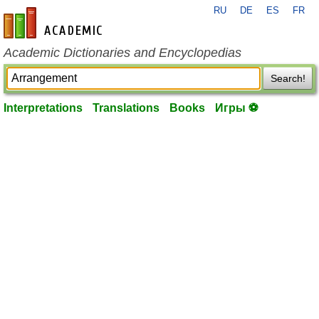
RU
DE
ES
FR
en-academic.com
Academic Dictionaries and Encyclopedias
Search!
Interpretations
Translations
Books
Игры ⚽