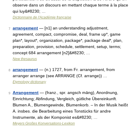
observe dans un discours en mettant chaque terme à la place
qui luy&#8230; …
Dictionnaire de l'Académie française
arrangement
— [n1] an understanding adjustment,
7
agreement, compact, compromise, deal, frame up*, game
plan*, layout*, organization, package*, package deal*, plan,
preparation, provision, schedule, settlement, setup, terms;
concept 684 arrangement [n2]&#8230; …
New thesaurus
arrangement
— (n.) 1727, from Fr. arrangement, from
8
arranger arrange (see ARRANGE (Cf. arrange)) …
Etymology dictionary
Arrangement
— (franz., spr. angsch māng), Anordnung,
9
Einrichtung; Abfindung, Vergleich, gütliche Übereinkunft.
Blumen A., Blumengewinde, Blumenkorb. – In der Musik heißt
A. insbes. die Bearbeitung eines Tonstücks für andre
Instrumente, als der Komponist es&#8230; …
Meyers Großes Konversations-Lexikon