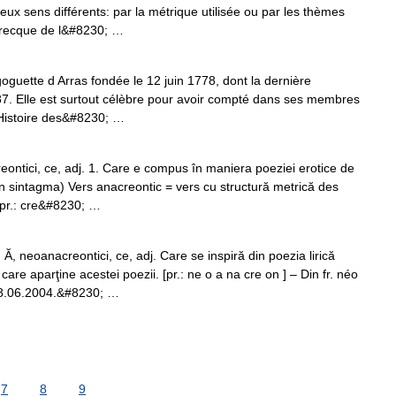
n deux sens différents: par la métrique utilisée ou par les thèmes
grecque de l&#8230; …
guette d Arras fondée le 12 juin 1778, dont la dernière
7. Elle est surtout célèbre pour avoir compté dans ses membres
Histoire des&#8230; …
ici, ce, adj. 1. Care e compus în maniera poeziei erotice de
(În sintagma) Vers anacreontic = vers cu structură metrică des
. [pr.: cre&#8230; …
oanacreontici, ce, adj. Care se inspiră din poezia lirică
; care aparţine acestei poezii. [pr.: ne o a na cre on ] – Din fr. néo
 08.06.2004.&#8230; …
7
8
9