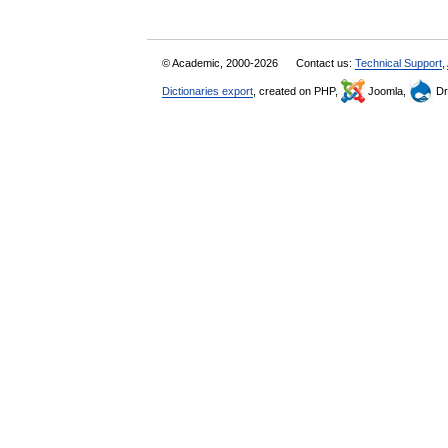
© Academic, 2000-2026
Contact us:
Technical Support
,
Dictionaries export
, created on PHP,
Joomla,
Dr