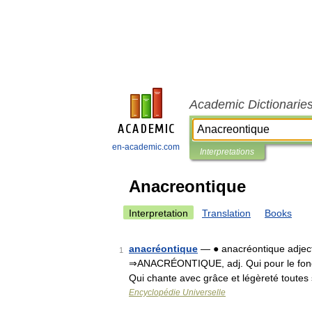
Academic Dictionarie
en-academic.com
Interpretations
Anacreontique
Interpretation
Translation
Books
anacréontique
— ● anacréontique adjecti
1
⇒ANACRÉONTIQUE, adj. Qui pour le fond, 
Qui chante avec grâce et légèreté toutes
Encyclopédie Universelle