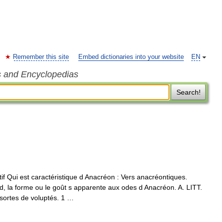
Remember this site
Embed dictionaries into your website
EN
s and Encyclopedias
Search!
f Qui est caractéristique d Anacréon : Vers anacréontiques.
la forme ou le goût s apparente aux odes d Anacréon. A. LITT.
 sortes de voluptés. 1 …