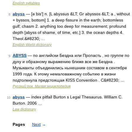
English syllables
abyss
— [ə bis′] n. [L abyssus &LT; Gr abyssos &LT; a , without
8
+ byssos, bottom] 1. a deep fissure in the earth; bottomless
gulf; chasm 2. anything too deep for measurement; profound
depth [abyss of shame, of time, etc.] 3. the ocean depths 4.
Theol.&#8230; …
English World dictionary
ABYSS
— по английски Бездна или Пропасть , но группе по
9
духу и образному выражению ближе все же Бездна .
Музыканты объединились нынешним составом в сентябре
1999 года. К этому немаловажному событию в жизни
подтолкнула предстоящая KISS Convention . С&#8230; …
Русский рок. Малая энциклопедия
abyss
— index pitfall Burton s Legal Thesaurus. William C.
10
Burton. 2006 …
Law dictionary
Pages
Next
→