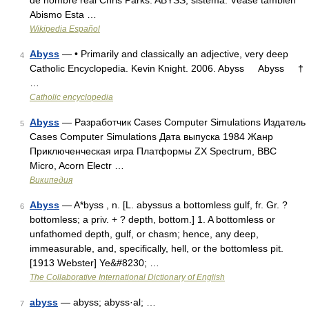
de nombre real Chris Parks. ABYSS, sistema. Véase también
Abismo Esta …
Wikipedia Español
Abyss
— • Primarily and classically an adjective, very deep
4
Catholic Encyclopedia. Kevin Knight. 2006. Abyss Abyss †
…
Catholic encyclopedia
Abyss
— Разработчик Cases Computer Simulations Издатель
5
Cases Computer Simulations Дата выпуска 1984 Жанр
Приключенческая игра Платформы ZX Spectrum, BBC
Micro, Acorn Electr …
Википедия
Abyss
— A*byss , n. [L. abyssus a bottomless gulf, fr. Gr. ?
6
bottomless; a priv. + ? depth, bottom.] 1. A bottomless or
unfathomed depth, gulf, or chasm; hence, any deep,
immeasurable, and, specifically, hell, or the bottomless pit.
[1913 Webster] Ye&#8230; …
The Collaborative International Dictionary of English
abyss
— abyss; abyss·al; …
7