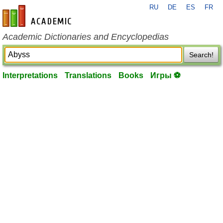
RU
DE
ES
FR
en-academic.com
Academic Dictionaries and Encyclopedias
Search!
Interpretations
Translations
Books
Игры ⚽