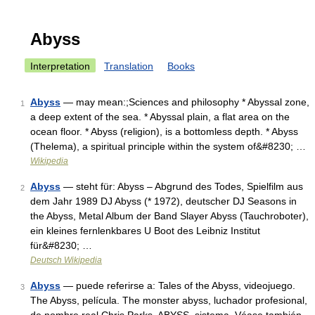
Abyss
Interpretation
Translation
Books
Abyss
— may mean:;Sciences and philosophy * Abyssal zone,
1
a deep extent of the sea. * Abyssal plain, a flat area on the
ocean floor. * Abyss (religion), is a bottomless depth. * Abyss
(Thelema), a spiritual principle within the system of&#8230; …
Wikipedia
Abyss
— steht für: Abyss – Abgrund des Todes, Spielfilm aus
2
dem Jahr 1989 DJ Abyss (* 1972), deutscher DJ Seasons in
the Abyss, Metal Album der Band Slayer Abyss (Tauchroboter),
ein kleines fernlenkbares U Boot des Leibniz Institut
für&#8230; …
Deutsch Wikipedia
Abyss
— puede referirse a: Tales of the Abyss, videojuego.
3
The Abyss, película. The monster abyss, luchador profesional,