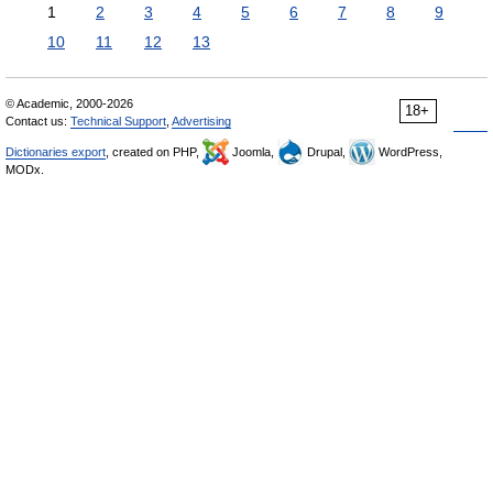
1
2
3
4
5
6
7
8
9
10
11
12
13
© Academic, 2000-2026
18+
Contact us:
Technical Support
,
Advertising
Dictionaries export
, created on PHP,
Joomla,
Drupal,
WordPress,
MODx.